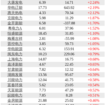
大唐发电
6.39
14.71
+2.24%
华电辽能
17.73
643.92
+2.19%
惠天热电
4.33
70.34
+2.12%
京能电力
5.98
11.29
+1.87%
金开新能
6.58
-337.88
+1.70%
粤电力A
6.01
37.96
+1.52%
恒盛能源
18.45
31.85
+1.10%
梅雁吉祥
2.81
-55.99
+1.08%
晋控电力
3.85
59.73
+1.05%
华电能源
6.32
153.91
+0.96%
闽东电力
10.23
229.06
+0.79%
上海电力
14.87
16.75
+0.68%
嘉泽新能
4.67
22.45
+0.65%
甘肃能源
7.82
12.32
+0.64%
湖南发展
13.56
95.67
+0.59%
川能动力
12.04
41.75
+0.58%
富春环保
5.62
23.05
+0.54%
天富能源
7.73
47.29
+0.52%
皖能电力
7.85
8.28
+0.51%
金房能源
21.88
25.02
+0.46%