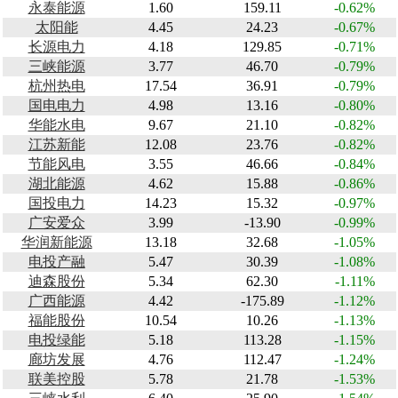
永泰能源
1.60
159.11
-0.62%
太阳能
4.45
24.23
-0.67%
长源电力
4.18
129.85
-0.71%
三峡能源
3.77
46.70
-0.79%
杭州热电
17.54
36.91
-0.79%
国电电力
4.98
13.16
-0.80%
华能水电
9.67
21.10
-0.82%
江苏新能
12.08
23.76
-0.82%
节能风电
3.55
46.66
-0.84%
湖北能源
4.62
15.88
-0.86%
国投电力
14.23
15.32
-0.97%
广安爱众
3.99
-13.90
-0.99%
华润新能源
13.18
32.68
-1.05%
电投产融
5.47
30.39
-1.08%
迪森股份
5.34
62.30
-1.11%
广西能源
4.42
-175.89
-1.12%
福能股份
10.54
10.26
-1.13%
电投绿能
5.18
113.28
-1.15%
廊坊发展
4.76
112.47
-1.24%
联美控股
5.78
21.78
-1.53%