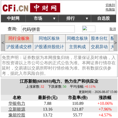
切换到
电脑版
中财网
市场
排行
自选股
▼
▼
查询:
取消
拍
同行业板块
同地区板块
同概念板块
股本分红
配
<
>
作
沪股通成交榜
沪股通持股统计
主营构成
交易异动
大
免责声明：证券数据为本网搜集归纳，尽量保证及时准确，入
市投资请以上市公司公布的正式公告为准。本网证券行情存在
延时，交易请以交易所即时行情价格为准。所有数据仅供参
考，据此入市风险自担。
江苏新能(603693)电力、热力生产和供应业
上涨家数:
32
下跌家数:
50
平均涨幅:
+0.11%
更新时间：2026-08-07 15:00
名称
最新价(元)
市盈率(倍)
涨跌幅
华银电力
7.88
110.89
+10.06%
立新能源
13.16
121.87
+7.96%
豫能控股
13.72
55.77
+4.57%