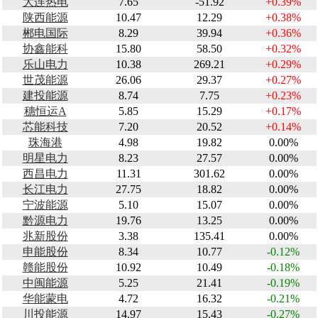
大连热电
7.65
-51.92
+0.39%
陕西能源
10.47
12.29
+0.38%
郴电国际
8.29
39.94
+0.36%
协鑫能科
15.80
58.50
+0.32%
乐山电力
10.38
269.21
+0.29%
世茂能源
26.06
29.37
+0.27%
建投能源
8.74
7.75
+0.23%
穗恒运A
5.85
15.29
+0.17%
芯能科技
7.20
20.52
+0.14%
珠海港
4.98
19.82
0.00%
明星电力
8.23
27.57
0.00%
西昌电力
11.31
301.62
0.00%
长江电力
27.75
18.82
0.00%
宁波能源
5.10
15.07
0.00%
黔源电力
19.76
13.25
0.00%
兆新股份
3.38
135.41
0.00%
申能股份
8.34
10.77
-0.12%
赣能股份
10.92
10.49
-0.18%
中闽能源
5.25
21.41
-0.19%
华能蒙电
4.72
16.32
-0.21%
川投能源
14.97
15.43
-0.27%