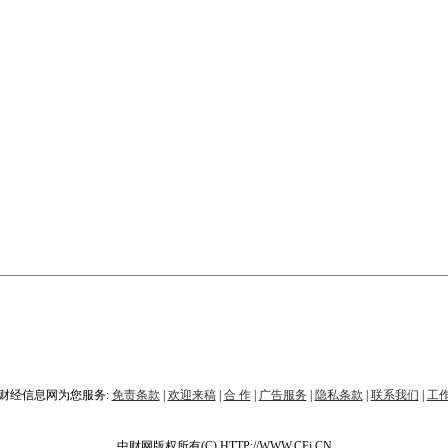
财经信息网为您服务:
免责条款
|
欢迎来稿
|
合 作
|
广告服务
|
隐私条款
|
联系我们
|
工
中财网版权所有(C) HTTP://WWW.CFi.CN