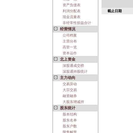
资产负债表
利润分配表
截止日期
现金流量表
非经常性损益合计
经营情况
公司档案
主营分布
高管一览
资本运作
北上资金
深股通成交榜
深股通持股统计
主力动向
交易异动
大宗交易
融资融券
大股东增减持
股东统计
股本结构
股东名单
股东户数
限售解禁