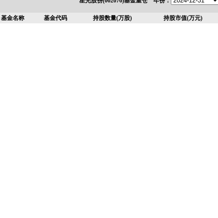
星光股份(002076)基金重仓 年份：
基金名称
基金代码
持股数量(万股)
持股市值(万元)