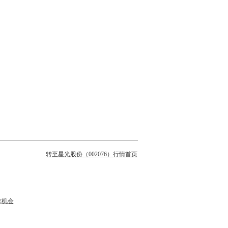
转至星光股份（002076）行情首页
作机会