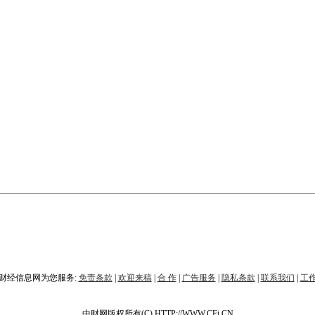
财经信息网为您服务:
免责条款
|
欢迎来稿
|
合 作
|
广告服务
|
隐私条款
|
联系我们
|
工
中财网版权所有(C) HTTP://WWW.CFi.CN