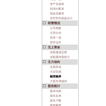
资产负债表
利润分配表
现金流量表
非经常性损益合计
经营情况
公司档案
主营分布
高管一览
资本运作
北上资金
深股通成交榜
深股通持股统计
主力动向
交易异动
大宗交易
融资融券
大股东增减持
股东统计
股本结构
股东名单
股东户数
限售解禁