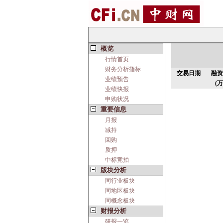
概览
行情首页
财务分析指标
交易日期
融资
业绩预告
(万
业绩快报
申购状况
重要信息
月报
减持
回购
质押
中标竞拍
版块分析
同行业板块
同地区板块
同概念板块
财报分析
研报一览