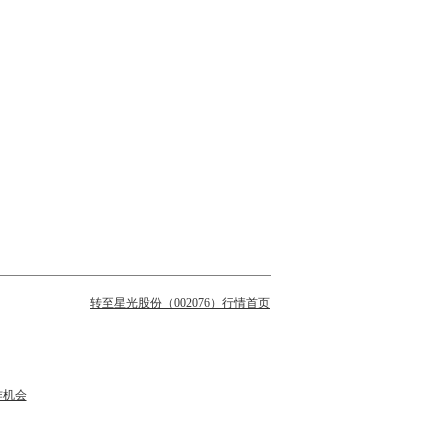
转至星光股份（002076）行情首页
作机会