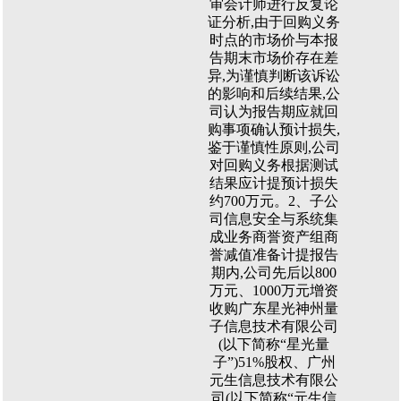
审会计师进行反复论
证分析,由于回购义务
时点的市场价与本报
告期末市场价存在差
异,为谨慎判断该诉讼
的影响和后续结果,公
司认为报告期应就回
购事项确认预计损失,
鉴于谨慎性原则,公司
对回购义务根据测试
结果应计提预计损失
约700万元。2、子公
司信息安全与系统集
成业务商誉资产组商
誉减值准备计提报告
期内,公司先后以800
万元、1000万元增资
收购广东星光神州量
子信息技术有限公司
(以下简称“星光量
子”)51%股权、广州
元生信息技术有限公
司(以下简称“元生信