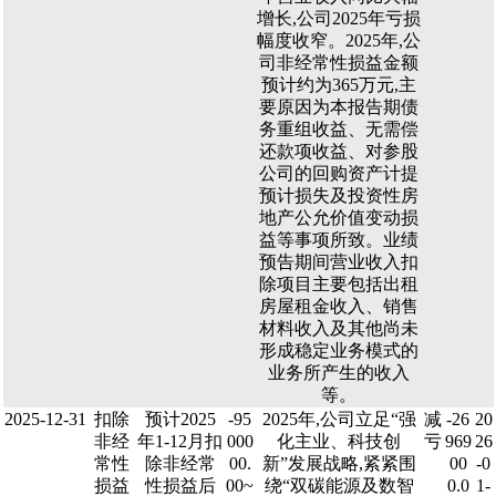
增长,公司2025年亏损
幅度收窄。2025年,公
司非经常性损益金额
预计约为365万元,主
要原因为本报告期债
务重组收益、无需偿
还款项收益、对参股
公司的回购资产计提
预计损失及投资性房
地产公允价值变动损
益等事项所致。业绩
预告期间营业收入扣
除项目主要包括出租
房屋租金收入、销售
材料收入及其他尚未
形成稳定业务模式的
业务所产生的收入
等。
2025-12-31
扣除
预计2025
-95
2025年,公司立足“强
减
-26
20
非经
年1-12月扣
000
化主业、科技创
亏
969
26
常性
除非经常
00.
新”发展战略,紧紧围
00
-0
损益
性损益后
00~
绕“双碳能源及数智
0.0
1-