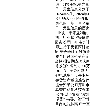
息”)51%股权,星光量
子、元生信息分别于
2024年6月、2024年1
0月纳入公司合并报
表范围。基于星光量
子、元生信息的历史
业绩、未来盈利预
测、行业状况等影响
因素,公司与年审会计
师进行了反复商讨论
证,结合会计师对商誉
资产组账面价值审定
金额,报告期应确认商
誉减值准备约2,300万
元。3、子公司动力
锂电池生产设备业务
存货资产减值准备计
提全资子公司深圳市
卓誉自动化科技有限
公司(以下简称“深圳
卓誉”)与客户签订销
售合同后,因客户一直