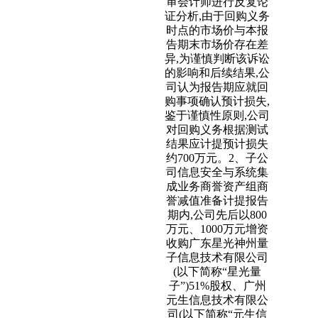
审会计师进行反复论
证分析,由于回购义务
时点的市场价与本报
告期末市场价存在差
异,为谨慎判断该诉讼
的影响和后续结果,公
司认为报告期应就回
购事项确认预计损失,
鉴于谨慎性原则,公司
对回购义务根据测试
结果应计提预计损失
约700万元。2、子公
司信息安全与系统集
成业务商誉资产组商
誉减值准备计提报告
期内,公司先后以800
万元、1000万元增资
收购广东星光神州量
子信息技术有限公司
(以下简称“星光量
子”)51%股权、广州
元生信息技术有限公
司(以下简称“元生信