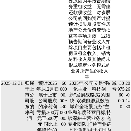
要原因为本报告期债
务重组收益、无需偿
还款项收益、对参股
公司的回购资产计提
预计损失及投资性房
地产公允价值变动损
益等事项所致。业绩
预告期间营业收入扣
除项目主要包括出租
房屋租金收入、销售
材料收入及其他尚未
形成稳定业务模式的
业务所产生的收入
等。
2025-12-31
归属
预计2025
-60
2025年,公司立足“强
减
-30
20
于上
年1-12月归
000
化主业、科技创
亏
975
26
市公
属于上市
00.
新”发展战略,紧紧围
60
-0
司股
公司股东
00~
绕“双碳能源及数智
0.0
1-
东的
的净利润
-30
城市全场景服务”主
0
30
净利
亏损:300万
000
业和年度经营目标,持
润
元至600万
00.
续深耕主营业务,扩充
元,同比上
00
专业团队,打通产业链
年增长:80.
上下游,积极开拓国内