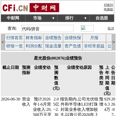
切换到
电脑版
中财网
市场
排行
自选股
▼
▼
查询:
取消
行情首页
财务指标
业绩预告
业绩快报
月报
减
<
>
研报一览
利润分配
现金流量
资产负债
非经常损益
公司
星光股份(002076)业绩预告
截止日期
预测
业绩变动
预
业绩变动原因
预
上
公
指标
测
告
年
告
数
类
同
日
值
型
期
期
(元)
值
(元)
2026-06-30
营业
预计2026
2.0
报告期内,公司光伏组
预
929
20
收入
年1-6月营
5亿
件和半导体LED灯珠
增
6.3
26
业收入:20,
~2.
封装业务收入增加较
4万
-0
500万元至
30
大,以致公司2026年上
7-