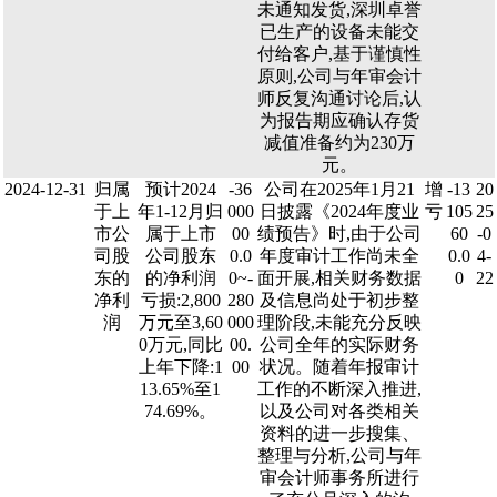
未通知发货,深圳卓誉
已生产的设备未能交
付给客户,基于谨慎性
原则,公司与年审会计
师反复沟通讨论后,认
为报告期应确认存货
减值准备约为230万
元。
2024-12-31
归属
预计2024
-36
公司在2025年1月21
增
-13
20
于上
年1-12月归
000
日披露《2024年度业
亏
105
25
市公
属于上市
00
绩预告》时,由于公司
60
-0
司股
公司股东
0.0
年度审计工作尚未全
0.0
4-
东的
的净利润
0~-
面开展,相关财务数据
0
22
净利
亏损:2,800
280
及信息尚处于初步整
润
万元至3,60
000
理阶段,未能充分反映
0万元,同比
00.
公司全年的实际财务
上年下降:1
00
状况。随着年报审计
13.65%至1
工作的不断深入推进,
74.69%。
以及公司对各类相关
资料的进一步搜集、
整理与分析,公司与年
审会计师事务所进行