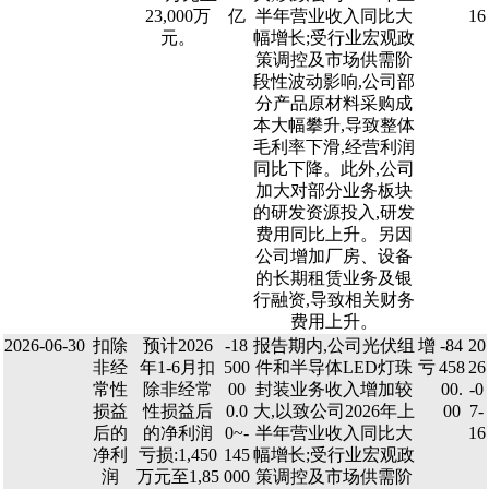
23,000万
亿
半年营业收入同比大
16
元。
幅增长;受行业宏观政
策调控及市场供需阶
段性波动影响,公司部
分产品原材料采购成
本大幅攀升,导致整体
毛利率下滑,经营利润
同比下降。此外,公司
加大对部分业务板块
的研发资源投入,研发
费用同比上升。另因
公司增加厂房、设备
的长期租赁业务及银
行融资,导致相关财务
费用上升。
2026-06-30
扣除
预计2026
-18
报告期内,公司光伏组
增
-84
20
非经
年1-6月扣
500
件和半导体LED灯珠
亏
458
26
常性
除非经常
00
封装业务收入增加较
00.
-0
损益
性损益后
0.0
大,以致公司2026年上
00
7-
后的
的净利润
0~-
半年营业收入同比大
16
净利
亏损:1,450
145
幅增长;受行业宏观政
润
万元至1,85
000
策调控及市场供需阶