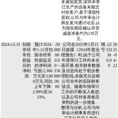
未通知发货,深圳卓誉
已生产的设备未能交
付给客户,基于谨慎性
原则,公司与年审会计
师反复沟通讨论后,认
为报告期应确认存货
减值准备约为230万
元。
2024-12-31
扣除
预计2024
-30
公司在2025年1月21
增
-22
20
非经
年1-12月扣
000
日披露《2024年度业
亏
332
25
常性
除非经常
00
绩预告》时,由于公司
30
-0
损益
性损益后
0.0
年度审计工作尚未全
0.0
4-
后的
的净利润
0~-
面开展,相关财务数据
0
22
净利
亏损:2,300
230
及信息尚处于初步整
润
万元至3,00
000
理阶段,未能充分反映
0万元,同比
00.
公司全年的实际财务
上年下降:
00
状况。随着年报审计
2.99%至34.
工作的不断深入推进,
33%。
以及公司对各类相关
资料的进一步搜集、
整理与分析,公司与年
审会计师事务所进行