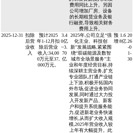
费用同比上升。另因
公司增加厂房、设备
的长期租赁业务及银
行融资,导致相关财务
费用上升。
2025-12-31
扣除
预计2025
3.4
2025年,公司立足“强
预
1.6
20
后营
年1-12月扣
0亿
化主业、科技创
增
8亿
26
业收
除后营业
~3.
新”发展战略,紧紧围
-0
入
收入:34,00
70
绕“双碳能源及数智
1-
0万元至37,
亿
城市全场景服务”主
30
000万元。
业和年度经营目标,持
续深耕主营业务,扩充
专业团队,打通产业链
上下游,积极开拓国内
外市场,促进业务协同
发展,同时通过大力投
入开发新产品、新客
户和提升系统服务能
力,促进新老业务快速
增长,从而扩大收入规
模,2025年营业收入较
上年有大幅提升。此