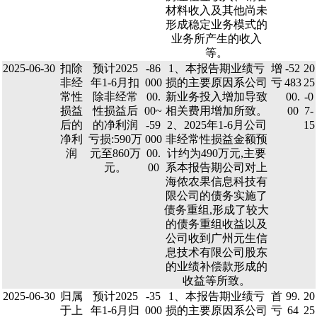
材料收入及其他尚未
形成稳定业务模式的
业务所产生的收入
等。
2025-06-30
扣除
预计2025
-86
1、本报告期业绩亏
增
-52
20
非经
年1-6月扣
000
损的主要原因系公司
亏
483
25
常性
除非经常
00.
新业务投入增加导致
00.
-0
损益
性损益后
00~
相关费用增加所致。
00
7-
后的
的净利润
-59
2、2025年1-6月公司
15
净利
亏损:590万
000
非经常性损益金额预
润
元至860万
00.
计约为490万元,主要
元。
00
系本报告期公司对上
海侬农果信息科技有
限公司的债务实施了
债务重组,形成了较大
的债务重组收益以及
公司收到广州元生信
息技术有限公司股东
的业绩补偿款形成的
收益等所致。
2025-06-30
归属
预计2025
-35
1、本报告期业绩亏
首
99.
20
于上
年1-6月归
000
损的主要原因系公司
亏
64
25