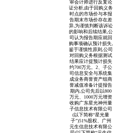
审会计师进行反复论
证分析,由于回购义务
时点的市场价与本报
告期末市场价存在差
异,为谨慎判断该诉讼
的影响和后续结果,公
司认为报告期应就回
购事项确认预计损失,
鉴于谨慎性原则,公司
对回购义务根据测试
结果应计提预计损失
约700万元。2、子公
司信息安全与系统集
成业务商誉资产组商
誉减值准备计提报告
期内,公司先后以800
万元、1000万元增资
收购广东星光神州量
子信息技术有限公司
(以下简称“星光量
子”)51%股权、广州
元生信息技术有限公
司(以下简称“元生信