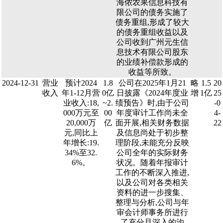
海侬农果信息科技有
限公司的债务实施了
债务重组,形成了较大
的债务重组收益以及
公司收到广州元生信
息技术有限公司股东
的业绩补偿款形成的
收益等所致。
2024-12-31
营业
预计2024
1.8
公司在2025年1月21
略
1.5
20
收入
年1-12月营
0亿
日披露《2024年度业
增
1亿
25
业收入:18,
~2.
绩预告》时,由于公司
-0
000万元至
00
年度审计工作尚未全
4-
20,000万
亿
面开展,相关财务数据
22
元,同比上
及信息尚处于初步整
年增长:19.
理阶段,未能充分反映
34%至32.
公司全年的实际财务
6%。
状况。随着年报审计
工作的不断深入推进,
以及公司对各类相关
资料的进一步搜集、
整理与分析,公司与年
审会计师事务所进行
了充分且深入的沟