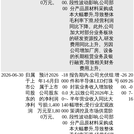
0万元。
00.
段性波动影响,公司部
00
分产品原材料采购成
本大幅攀升,导致整体
毛利率下滑,经营利润
同比下降。此外,公司
加大对部分业务板块
的研发资源投入,研发
费用同比上升。另因
公司增加厂房、设备
的长期租赁业务及银
行融资,导致相关财务
费用上升。
2026-06-30
归属
预计2026
-18
报告期内,公司光伏组
增
-26
20
于上
年1-6月归
000
件和半导体LED灯珠
亏
609
26
市公
属于上市
00
封装业务收入增加较
00.
-0
司股
公司股东
0.0
大,以致公司2026年上
00
7-
东的
的净利润
0~-
半年营业收入同比大
16
净利
亏损:1,400
140
幅增长;受行业宏观政
润
万元至1,80
000
策调控及市场供需阶
0万元。
00.
段性波动影响,公司部
00
分产品原材料采购成
本大幅攀升,导致整体