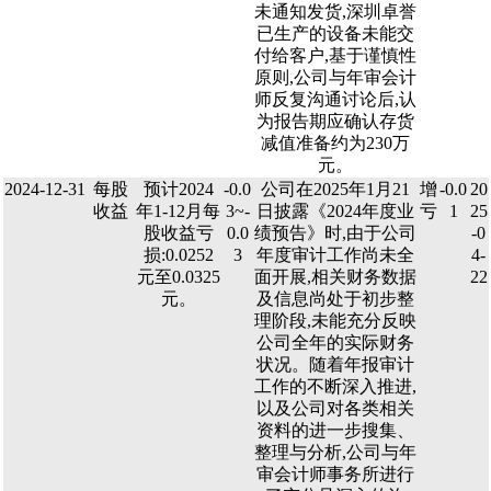
未通知发货,深圳卓誉
已生产的设备未能交
付给客户,基于谨慎性
原则,公司与年审会计
师反复沟通讨论后,认
为报告期应确认存货
减值准备约为230万
元。
2024-12-31
每股
预计2024
-0.0
公司在2025年1月21
增
-0.0
20
收益
年1-12月每
3~-
日披露《2024年度业
亏
1
25
股收益亏
0.0
绩预告》时,由于公司
-0
损:0.0252
3
年度审计工作尚未全
4-
元至0.0325
面开展,相关财务数据
22
元。
及信息尚处于初步整
理阶段,未能充分反映
公司全年的实际财务
状况。随着年报审计
工作的不断深入推进,
以及公司对各类相关
资料的进一步搜集、
整理与分析,公司与年
审会计师事务所进行