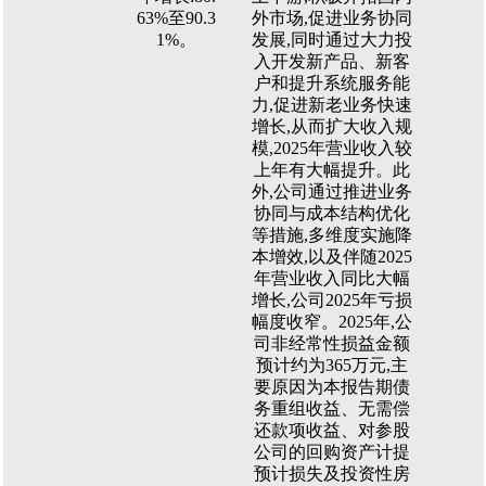
63%至90.3
外市场,促进业务协同
1%。
发展,同时通过大力投
入开发新产品、新客
户和提升系统服务能
力,促进新老业务快速
增长,从而扩大收入规
模,2025年营业收入较
上年有大幅提升。此
外,公司通过推进业务
协同与成本结构优化
等措施,多维度实施降
本增效,以及伴随2025
年营业收入同比大幅
增长,公司2025年亏损
幅度收窄。2025年,公
司非经常性损益金额
预计约为365万元,主
要原因为本报告期债
务重组收益、无需偿
还款项收益、对参股
公司的回购资产计提
预计损失及投资性房