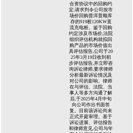
合资协议中的回购约
定,请求判令公司按市
场价回购普洱普顺库
存的919桩120KW直
流充电桩。鉴于回购
约定涉及市场价,法院
组织评估机构就拟回
购产品的市场价值出
具评估报告,公司于20
25年3月19日收到初
步评估报告,并立即咨
询诉讼律师,要求律师
分析最新诉讼情况及
对公司的影响。律师
在与评估、法院、当
事人等多方沟通了解
后,于2025年4月中旬
向公司作出书面答
复。目前该诉讼尚未
正式开庭审理。基于
诉讼进展、评估报告
和律师意见,公司与年