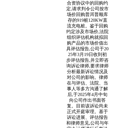
合资协议中的回购约
定,请求判令公司按市
场价回购普洱普顺库
存的919桩120KW直
流充电桩。鉴于回购
约定涉及市场价,法院
组织评估机构就拟回
购产品的市场价值出
具评估报告,公司于20
25年3月19日收到初
步评估报告,并立即咨
询诉讼律师,要求律师
分析最新诉讼情况及
对公司的影响。律师
在与评估、法院、当
事人等多方沟通了解
后,于2025年4月中旬
向公司作出书面答
复。目前该诉讼尚未
正式开庭审理。基于
诉讼进展、评估报告
和律师意见,公司与年