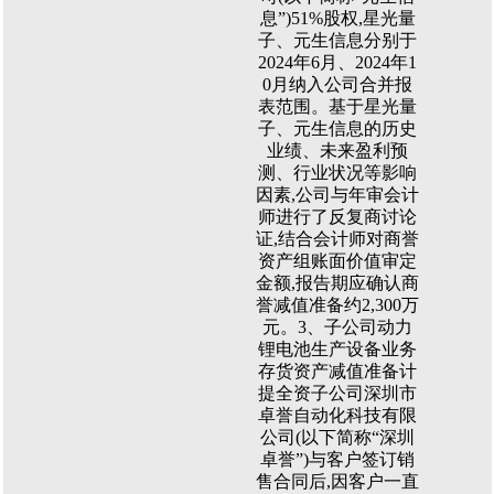
息”)51%股权,星光量
子、元生信息分别于
2024年6月、2024年1
0月纳入公司合并报
表范围。基于星光量
子、元生信息的历史
业绩、未来盈利预
测、行业状况等影响
因素,公司与年审会计
师进行了反复商讨论
证,结合会计师对商誉
资产组账面价值审定
金额,报告期应确认商
誉减值准备约2,300万
元。3、子公司动力
锂电池生产设备业务
存货资产减值准备计
提全资子公司深圳市
卓誉自动化科技有限
公司(以下简称“深圳
卓誉”)与客户签订销
售合同后,因客户一直