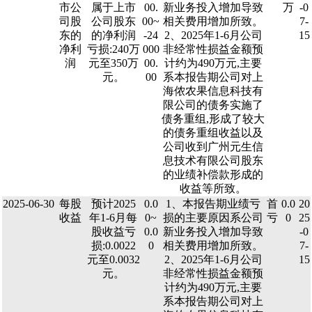
市公
属于上市
00.
新业务投入增加导致
万
-0
司股
公司股东
00~
相关费用增加所致。
7-
东的
的净利润
-24
2、2025年1-6月公司
15
净利
亏损:240万
000
非经常性损益金额预
润
元至350万
00.
计约为490万元,主要
元。
00
系本报告期公司对上
海侬农果信息科技有
限公司的债务实施了
债务重组,形成了较大
的债务重组收益以及
公司收到广州元生信
息技术有限公司股东
的业绩补偿款形成的
收益等所致。
2025-06-30
每股
预计2025
0.0
1、本报告期业绩亏
首
0.0
20
收益
年1-6月每
0~
损的主要原因系公司
亏
0
25
股收益亏
0.0
新业务投入增加导致
-0
损:0.0022
0
相关费用增加所致。
7-
元至0.0032
2、2025年1-6月公司
15
元。
非经常性损益金额预
计约为490万元,主要
系本报告期公司对上