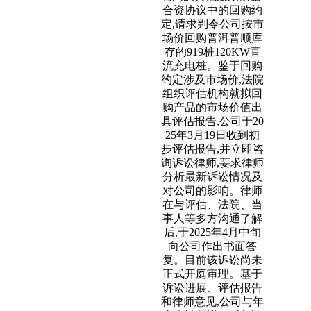
合资协议中的回购约
定,请求判令公司按市
场价回购普洱普顺库
存的919桩120KW直
流充电桩。鉴于回购
约定涉及市场价,法院
组织评估机构就拟回
购产品的市场价值出
具评估报告,公司于20
25年3月19日收到初
步评估报告,并立即咨
询诉讼律师,要求律师
分析最新诉讼情况及
对公司的影响。律师
在与评估、法院、当
事人等多方沟通了解
后,于2025年4月中旬
向公司作出书面答
复。目前该诉讼尚未
正式开庭审理。基于
诉讼进展、评估报告
和律师意见,公司与年