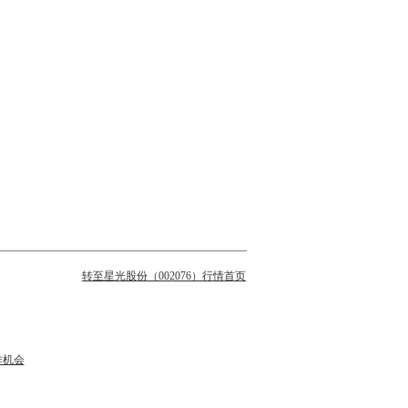
转至星光股份（002076）行情首页
作机会