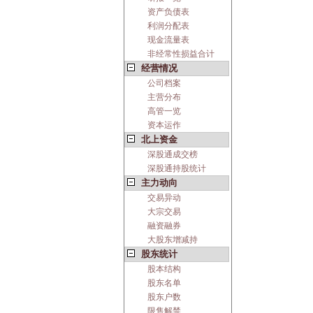
资产负债表
利润分配表
现金流量表
非经常性损益合计
经营情况
公司档案
主营分布
高管一览
资本运作
北上资金
深股通成交榜
深股通持股统计
主力动向
交易异动
大宗交易
融资融券
大股东增减持
股东统计
股本结构
股东名单
股东户数
限售解禁