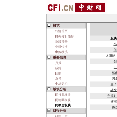
概览
行情首页
财务分析指标
版块
业绩预告
小
业绩快报
低
申购状况
太阳能
重要信息
创
月报
L
减持
锂
回购
质押
PM
中标竞拍
量子
版块分析
磷酸
同行业板块
宁德时
同地区板块
摘帽
同概念板块
微
财报分析
研报一览