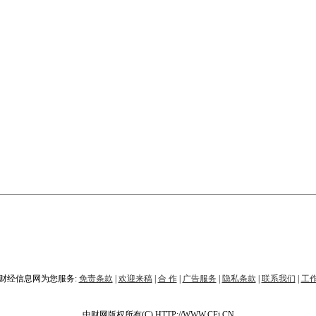
财经信息网为您服务:
免责条款
|
欢迎来稿
|
合 作
|
广告服务
|
隐私条款
|
联系我们
|
工
中财网版权所有(C) HTTP://WWW.CFi.CN