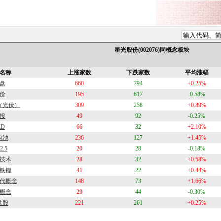
星光股份(002076)同概念板块
名称
上涨家数
下跌家数
平均涨幅
盘
660
794
+0.25%
价
195
617
-0.58%
（光伏）
309
258
+0.89%
投
49
92
-0.25%
ED
66
32
+2.10%
电池
236
127
+1.45%
2.5
20
28
-0.18%
技术
28
32
+0.58%
铁锂
41
22
+0.44%
代概念
148
73
+1.66%
概念
29
44
-0.30%
盘股
221
261
+0.25%