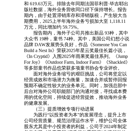
和 619.63万元。排除去年同期法国菲利普·毕吉耶出
版社数据，海外业务营收同口径下保持增长。报告
期内，由于处置滞销库存和滞销版税，产生较大当
期费用，2025上半年海外业务亏损加大至 1,118.11
万元，同比增加约 59.75%。
报告期内，海外子公司共推出新品 93种，其中
大众书 19种，童书 74种。其中，美国公司幻想小说
品牌 DAW发展势头良好，作品《Someone You Can
Build a Nest In》荣获2025年星云奖最佳长篇小说，
《In Cryptid》入围2025年雨果奖最佳系列。《Jump
For Joy》《Outdoor Farm, Indoor Farm》《Shackled》
等多部童书作品也荣获多项童书协会专业评价。
面对海外业务缩亏的艰巨挑战，公司将坚定以
经营成效和市场潜力为衡量，加速合并或暂停回报
预期不确定性较大的业务单元。同时，加强总部中
后台对海外公司职能部门的沟通对接，寻找成本费
用的优化空间，持续促进经营提效，推动海外业务
的健康发展。
（三）提质增效专项行动进展
为践行“以投资者为本”的发展理念，提升上市
公司经营质量、规范治理运作水平，维护公司全体
股东尤其是中小投资者的利益，公司于2024年制定