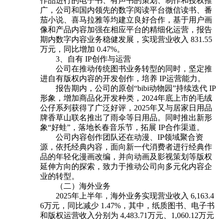
作品进行的电子书、有声书的策划、制作和授权推
广，公司和国内领先的数字阅读平台微信读书、番
茄小说、喜马拉雅等均建立良好合作，基于用户画
像和产品内容加强在相应平台的精细化运营，报告
期内数字内容业务稳健发展，实现营业收入 831.55
万元，同比增加 0.47%。
3、自有 IP创作与运营
公司在推动传统图书业务转型的同时，坚定推
进自有版权内容的开发创作，培养 IP运营能力。
报告期内，公司的原创“bibi动物园”持续迭代 IP
形象，增加商品化开发种类，2024年底上市的毛绒
公仔系列获得了广泛好评，2025年又与居家日用品
牌香草山联名推出了雨伞等日用品。同时推出新形
象“好蛙”，落地长春音乐节，拓展 IP合作渠道。
公司内容创作团队还在动漫、IP领域聚合资
源，依托经典内容，面向新一代消费者进行经典作
品的年轻化漫画改编，并向动画及影视策划等版权
延伸方向的探索，致力于推动公司向多元化内容企
业的转型。
（二）海外业务
2025年上半年，海外业务实现营业收入 6,163.4
6万元，同比减少 1.47%，其中，纸质图书、电子书
和版权运营收入分别为 4,483.71万元、1,060.12万元