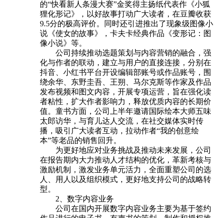
的“快看新人条漫大赛”金奖得主扬纸代表作《小狐
狸化形记》，以好故事打动广大读者，在豆瓣收获
9.5分的极高评价。同时还引进推出了现象级图像小
说《使女的故事》，卡夫卡经典作品《变形记：图
像小说》等。
公司持续推动选题策划与内容营销的融合，强
化与作者的联动，建立与用户的直接连接，分别在
抖音、小红书平台开设编辑部账号或作品账号，围
绕余华、东野圭吾、王朔、马尔克斯等作家及作品
发布视频和图文内容，开展专项运营，旨在强化读
者粘性，扩大作者影响力，释放优质内容的长期价
值。童书方面，公司上半年邀请国际绘本大师五味
太郎访华，与育儿达人交流，在社交媒体实时传
播，吸引广大读者互动，拉动作者“我的创意绘
本”等老品的销售回升。
为更好地应对业务挑战及推动未来发展，公司
在报告期内大力推动人才结构的优化，革新考核与
激励机制，激发业务单元活力，全面重塑公司的选
人、用人以及组织模式，更好地支持公司的战略转
型。
2、数字内容业务
公司在国内开展数字内容业务主要为基于签约