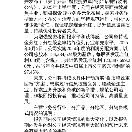
并发布了《关于开展“增质提效重回报”专项行动的
公告》。2025年上半年度，公司在经营层面持续聚
焦主业，积极探索 IP业务多元化布局，探索业务转
型新方向；在公司治理方面坚持规范运作，强化“关
键少数”责任，保证稳定现金分红，提升信息披露质
量，持续优化投资者关系。
为增强投资者回报水平和获得感，公司坚持现
金分红，分红股息率始终位列行业领先水平。2025
年6月5日，公司实施2024年度的利润分配方案，以
公司总股本 154,234,624股为基数，每股派发现金红
利 0.8元（含税），共计派发现金红利 123,387,699.2
0元，占当年合并报表中归属上市公司股东净利润的
97.45%。
未来，公司将持续以具体行动落实“提质增效重
回报”方案，忠实履行信息披露义务，继续聚焦主
业，探索业务升级和突破的新举措，规范公司治
理，积极回报投资者，推动公司可持续、高质量发
展。
主营业务分行业、分产品、分地区、分销售模
式情况的说明：
报告期内公司经营情况的重大变化，以及报告
期内发生的对公司经营情况有重大影响和预计未来
会有重大影响的事项