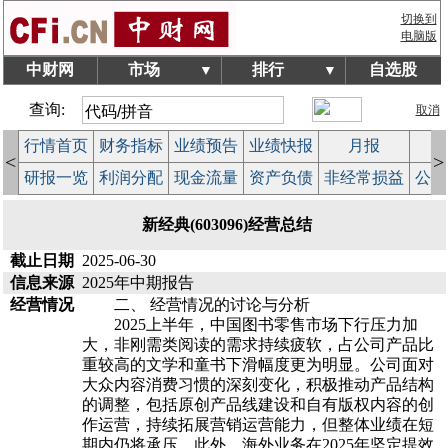
切换到
电脑版
中财网
市场
排行
自选股
▼
▼
查询:
取消
行情首页
财务指标
业绩预告
业绩快报
月报
减
<
>
研报一览
利润分配
现金流量
资产负债
非经常损益
公司
新经典(603096)经营总结
截止日期
2025-06-30
信息来源
2025年中期报告
经营情况
二、 经营情况的讨论与分析
2025上半年，中国图书零售市场下行压力加
大，非刚需类阅读的需求持续疲软，占公司产品比
重较高的文学和童书下滑幅度更为明显。公司面对
大众内容消费习惯的深刻变化，积极推动产品结构
的调整，包括原创产品线建设和自有版权内容的创
作运营，持续拓展营销运营能力，但整体业绩在短
期内仍将承压。此外，海外业务在2025年坚定提效