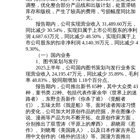
调整，优化整合部分产品线和出版计划，处置滞销
库存和版税，产生了较高的费用，亏损幅度同比加
大。
报告期内，公司实现营业收入 31,489.60万元，
同比减少 30.54%，实现归属于上市公司股东的净利
润 4,687.63万元，同比减少 48.50%，实现归属于上
市公司股东的扣非净利润 4,140.39万元，同比减少 4
9.30%。
（一）国内业务
1、图书策划与发行
2025上半年，公司国内图书策划与发行业务实
现营业收入 24,195.47万元，同比减少 35.89%，毛利
率 48.83%，较同期增加 1.18个百分点。
报告期内，公司推出新书 65种，其中大众类 43
种，童书类 22种。包括代表作家余华《世界上的迷
路者》，东野圭吾新作《你杀了谁》《觉醒者
们》，五味太郎《我是船》等。面对读者阅读习惯
的变化，公司加大对原创作品的挖掘，并在图像小
说、漫画等产品方向不断开拓。在原创作家方面，
分别推出了双雪涛《平原上的摩西》、易晓荷《惹
作》、刘晓骞《美国路人》，以及日本作家吉井忍
用中文创作的《格外的活法》等。国漫方面推出