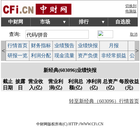
切换到
电脑版
中财网
市场
排行
自选股
▼
▼
查询:
取消
行情首页
财务指标
业绩预告
业绩快报
月报
减
<
>
研报一览
利润分配
现金流量
资产负债
非经常损益
公司
新经典(603096)业绩快报
截止
披露
营业收
营业利
利润总
净利润
总资产
每股收益
日期
日
入(亿)
润(亿)
额(亿)
(亿)
(亿)
(元)
转至新经典（603096）行情首页
中财网版权所有(C) HTTP://WWW.CFi.CN