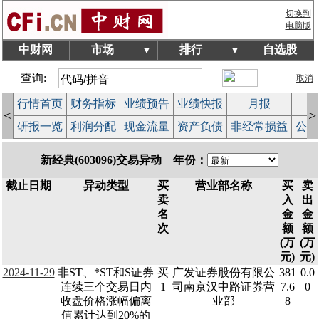
切换到
电脑版
中财网
市场
排行
自选股
▼
▼
查询:
取消
行情首页
财务指标
业绩预告
业绩快报
月报
减
<
>
研报一览
利润分配
现金流量
资产负债
非经常损益
公司
新经典(603096)交易异动 年份：
截止日期
异动类型
买
营业部名称
买
卖
卖
入
出
名
金
金
次
额
额
(万
(万
元)
元)
2024-11-29
非ST、*ST和S证券
买
广发证券股份有限公
381
0.0
连续三个交易日内
1
司南京汉中路证券营
7.6
0
收盘价格涨幅偏离
业部
8
值累计达到20%的