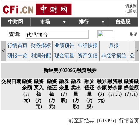
切换到
电脑版
中财网
市场
排行
自选股
▼
▼
查询:
取消
行情首页
财务指标
业绩预告
业绩快报
月报
减
<
>
研报一览
利润分配
现金流量
资产负债
非经常损益
公司
新经典(603096)融资融券
交易日期
融资
融资
融资
融券
融券
融券
融券
融资融
融资融
余额
买入
偿还
余量
卖出
偿还
余额
券余额
券差额
(万
额
额
(万
量
量
(万
(万元)
(万元)
元)
(万
(万
股)
(万
(万
元)
元)
元)
股)
股)
转至新经典（603096）行情首页