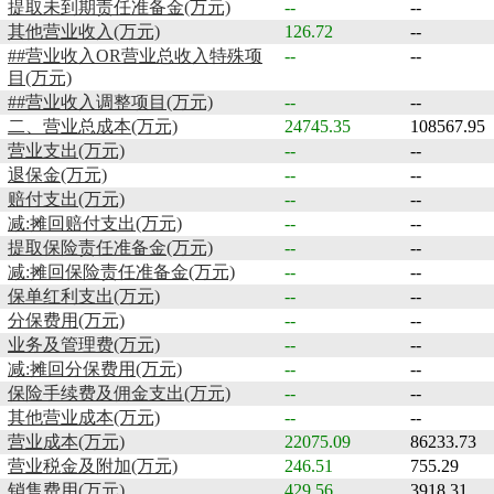
提取未到期责任准备金(万元)
--
--
其他营业收入(万元)
126.72
--
##营业收入OR营业总收入特殊项
--
--
目(万元)
##营业收入调整项目(万元)
--
--
二、营业总成本(万元)
24745.35
108567.95
营业支出(万元)
--
--
退保金(万元)
--
--
赔付支出(万元)
--
--
减:摊回赔付支出(万元)
--
--
提取保险责任准备金(万元)
--
--
减:摊回保险责任准备金(万元)
--
--
保单红利支出(万元)
--
--
分保费用(万元)
--
--
业务及管理费(万元)
--
--
减:摊回分保费用(万元)
--
--
保险手续费及佣金支出(万元)
--
--
其他营业成本(万元)
--
--
营业成本(万元)
22075.09
86233.73
营业税金及附加(万元)
246.51
755.29
销售费用(万元)
429.56
3918.31