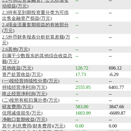
2.2可供出售金融资产公允价值变
--
--
动损益(万元)
2.3持有至到期投资重分类为可供
--
--
出售金融资产损益(万元)
2.4现金流量套期损益的有效部分
--
--
(万元)
2.5外币财务报表分析折算差额(万
--
--
元)
2.6其他(万元)
--
--
归属于少数股东的其他综合收益总
--
--
额(万元)
其他收益(万元)
126.72
696.12
资产处置收益(万元)
17.73
-6.29
(一)按经营持续性分类(万元)
--
--
持续经营净利润(万元)
2555.95
6401.77
终止经营净利润(万元)
--
--
(二)按所有权归属分类(万元)
--
--
研发费用(万元)
583.00
3847.66
信用减值损失(万元)
1603.99
-6689.87
净敞口套期收益(万元)
--
--
其中:利息费用(财务费用)(万元)
0.00
0.00