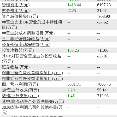
管理费用(万元)
1418.44
6197.23
财务费用(万元)
-7.25
21.97
资产减值损失(万元)
--
-903.90
##营业支出OR营业总成本特殊项
--
-37.62
目(万元)
##营业总成本调整项目(万元)
--
--
三、非经营性净收益(万元)
--
--
公允价值变动净收益(万元)
--
--
投资净收益(万元)
153.25
711.06
其中:对联营合营企业的投资收益
--
-35.81
(万元)
汇兑收益(万元)
--
--
##非经营性净收益特殊项目(万元)
--
--
##非经营性净收益调整项目(万元)
--
--
四、营业利润(万元)
3001.71
7680.75
加:营业外收入(万元)
2.20
55.14
减:营业外支出(万元)
1.45
212.08
其中:非流动资产处置净损失(万元)
--
--
加:##影响利润总额的其他科目(万
--
--
元)