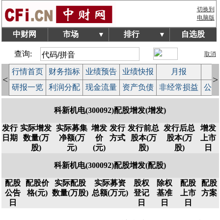
切换到
电脑版
中财网
市场
排行
自选股
▼
▼
查询:
取消
行情首页
财务指标
业绩预告
业绩快报
月报
减
<
>
研报一览
利润分配
现金流量
资产负债
非经常损益
公司
科新机电(300092)配股增发(增发)
发行
实际增发
实际募集
增发
发行
发行前总
发行后总
增发
日期
数量(万
净额(万
价
方式
股本(万
股本(万
上市
股)
元)
(元)
股)
股)
日
科新机电(300092)配股增发(配股)
配股
配股价
实际配股
实际募资
股权
除权
配股
配股
公告
格(元)
数量(万股)
总额(万元)
登记
基准
上市
方案
日
日
日
日