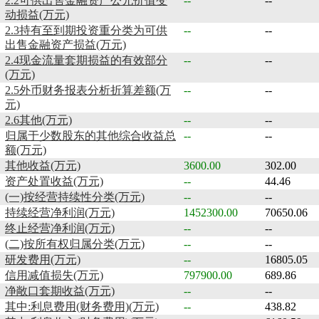
2.2可供出售金融资产公允价值变
--
--
动损益(万元)
2.3持有至到期投资重分类为可供
--
--
出售金融资产损益(万元)
2.4现金流量套期损益的有效部分
--
--
(万元)
2.5外币财务报表分析折算差额(万
--
--
元)
2.6其他(万元)
--
--
归属于少数股东的其他综合收益总
--
--
额(万元)
其他收益(万元)
3600.00
302.00
资产处置收益(万元)
--
44.46
(一)按经营持续性分类(万元)
--
--
持续经营净利润(万元)
1452300.00
70650.06
终止经营净利润(万元)
--
--
(二)按所有权归属分类(万元)
--
--
研发费用(万元)
--
16805.05
信用减值损失(万元)
797900.00
689.86
净敞口套期收益(万元)
--
--
其中:利息费用(财务费用)(万元)
--
438.82