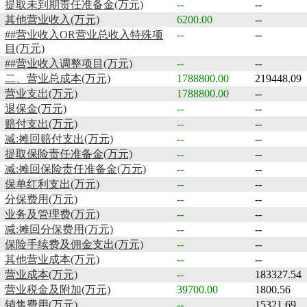
提取未到期责任准备金(万元)
--
--
其他营业收入(万元)
6200.00
--
##营业收入OR营业总收入特殊项
--
--
目(万元)
##营业收入调整项目(万元)
--
--
二、营业总成本(万元)
1788800.00
219448.09
营业支出(万元)
1788800.00
--
退保金(万元)
--
--
赔付支出(万元)
--
--
减:摊回赔付支出(万元)
--
--
提取保险责任准备金(万元)
--
--
减:摊回保险责任准备金(万元)
--
--
保单红利支出(万元)
--
--
分保费用(万元)
--
--
业务及管理费(万元)
--
--
减:摊回分保费用(万元)
--
--
保险手续费及佣金支出(万元)
--
--
其他营业成本(万元)
--
--
营业成本(万元)
--
183327.54
营业税金及附加(万元)
39700.00
1800.56
销售费用(万元)
--
15321.69