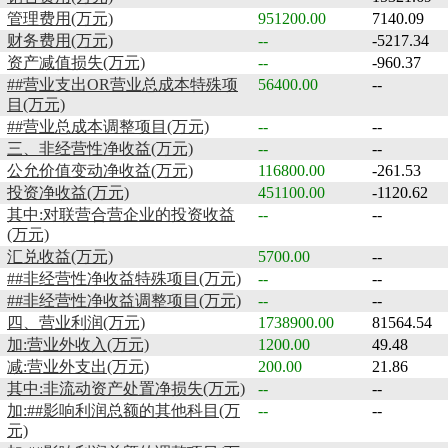
管理费用(万元)
951200.00
7140.09
财务费用(万元)
--
-5217.34
资产减值损失(万元)
--
-960.37
##营业支出OR营业总成本特殊项
56400.00
--
目(万元)
##营业总成本调整项目(万元)
--
--
三、非经营性净收益(万元)
--
--
公允价值变动净收益(万元)
116800.00
-261.53
投资净收益(万元)
451100.00
-1120.62
其中:对联营合营企业的投资收益
--
--
(万元)
汇兑收益(万元)
5700.00
--
##非经营性净收益特殊项目(万元)
--
--
##非经营性净收益调整项目(万元)
--
--
四、营业利润(万元)
1738900.00
81564.54
加:营业外收入(万元)
1200.00
49.48
减:营业外支出(万元)
200.00
21.86
其中:非流动资产处置净损失(万元)
--
--
加:##影响利润总额的其他科目(万
--
--
元)