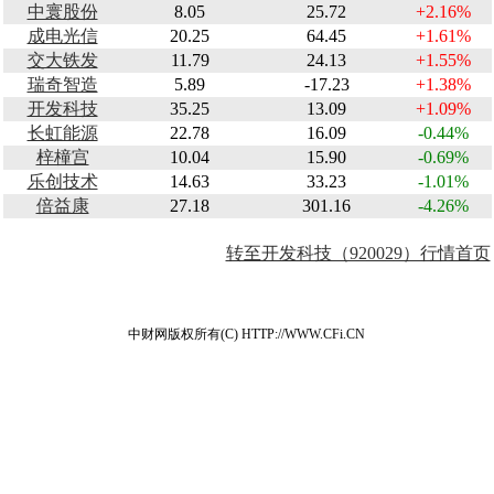
中寰股份
8.05
25.72
+2.16%
成电光信
20.25
64.45
+1.61%
交大铁发
11.79
24.13
+1.55%
瑞奇智造
5.89
-17.23
+1.38%
开发科技
35.25
13.09
+1.09%
长虹能源
22.78
16.09
-0.44%
梓橦宫
10.04
15.90
-0.69%
乐创技术
14.63
33.23
-1.01%
倍益康
27.18
301.16
-4.26%
转至开发科技（920029）行情首页
中财网版权所有(C) HTTP://WWW.CFi.CN