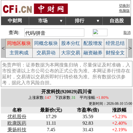
切换到
电脑版
中财网
市场
排行
自选股
▼
▼
查询:
取消
块
同地区板块
同概念板块
股本分红
配股增发
经营总结
股
<
>
作
主营构成
交易异动
大宗交易
融资融券
财报全文
公
免责声明：证券数据为本网搜集归纳，尽量保证及时准确，入
市投资请以上市公司公布的正式公告为准。本网证券行情存在
延时，交易请以交易所即时行情价格为准。所有数据仅供参
考，据此入市风险自担。
开发科技(920029)四川省
上涨家数:
147
下跌家数:
31
平均涨幅:
+1.80%
更新时间：2026-08-10 15:00
名称
最新价(元)
市盈率(倍)
涨跌幅
优机股份
17.29
35.59
+5.23%
欧康医药
11.11
92.83
+2.40%
秉扬科技
7.45
31.43
+2.19%