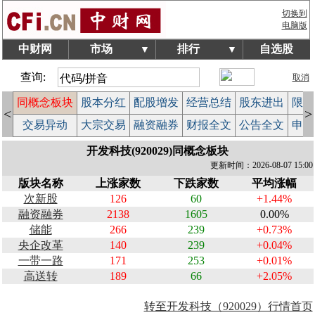
切换到
电脑版
中财网
市场
排行
自选股
▼
▼
查询:
取消
块
同概念板块
股本分红
配股增发
经营总结
股东进出
限售
<
>
成
交易异动
大宗交易
融资融券
财报全文
公告全文
申购
开发科技(920029)同概念板块
更新时间：2026-08-07 15:00
版块名称
上涨家数
下跌家数
平均涨幅
次新股
126
60
+1.44%
融资融券
2138
1605
0.00%
储能
266
239
+0.73%
央企改革
140
239
+0.04%
一带一路
171
253
+0.01%
高送转
189
66
+2.05%
转至开发科技（920029）行情首页