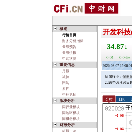
概览
开发科技(9
行情首页
财务分析指标
34.87↓
业绩预告
业绩快报
-0.01
-0.03%
申购状况
重要信息
2026-08-07 15:00:0
月报
所属行业：
仪器
减持
2026年06月30
回购
质押
中标竞拍
分时
日K
版块分析
同行业板块
同地区板块
同概念板块
财报分析
研报一览