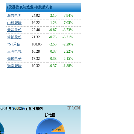
(仪器仪表制造业)涨跌后八名
海兴电力
24.92
-2.15
-7.94%
山科智能
16.22
-1.23
-7.05%
天罡股份
22.46
-0.87
-3.73%
常辅股份
21.32
-0.73
-3.31%
*ST禾信
108.05
-2.53
-2.29%
三晖电气
16.28
-0.37
-2.22%
先锋电子
17.32
-0.38
-2.15%
迦南智能
19.32
-0.37
-1.88%