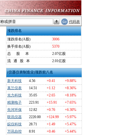
代码表
涨跌排名
涨跌排名(A股)
3006
换手排名(A股)
5370
总
股
本
2.07亿股
流
通
股
本
2.01亿股
(仪器仪表制造业)涨跌前八名
新天科技
4.56
+0.41
+9.88%
真兰仪表
14.51
+1.12
+8.36%
光力科技
35.05
+2.65
+8.18%
精测电子
223.91
+15.91
+7.65%
先河环保
12.82
+0.76
+6.30%
联讯仪器
2220.00
+124.99
+5.97%
皖仪科技
28.71
+1.49
+5.47%
万讯自控
8.91
+0.46
+5.44%