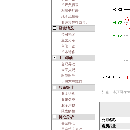
资产负债表
利润分配表
现金流量表
非经常性损益合计
经营情况
公司档案
主营分布
高管一览
资本运作
主力动向
交易异动
大宗交易
融资融券
大股东增减持
股东统计
注意：本页面行情
股本结构
股东名单
股东户数
限售解禁
持仓分析
公司名称
基金持仓
所属行业
基金持仓变动