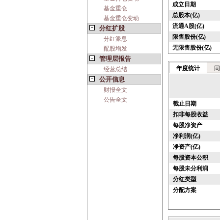
成立日期
基金重仓
总股本(亿)
基金重仓变动
流通A股(亿)
分红扩股
限售股份(亿)
分红派息
无限售股份(亿)
配股增发
管理层报告
年度统计
同
经营总结
公开信息
财报全文
公告全文
截止日期
扣非每股收益
每股净资产
净利润(亿)
净资产(亿)
每股资本公积
每股未分利润
分红类型
分配方案