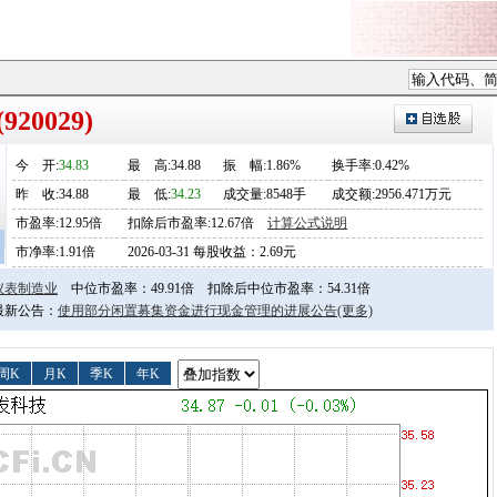
20029)
今
开
:
34.83
最
高
:34.88
振
幅
:1.86%
换手率:0.42%
昨
收
:34.88
最
低
:
34.23
成交量:8548手
成交额:2956.471万元
市盈率:12.95倍
扣除后市盈率:12.67倍
计算公式说明
1
市净率:1.91倍
2026-03-31 每股收益：2.69元
仪表制造业
中位市盈率：49.91倍
扣除后中位市盈率：54.31倍
日最新公告：
使用部分闲置募集资金进行现金管理的进展公告
(更多)
周K
月K
季K
年K