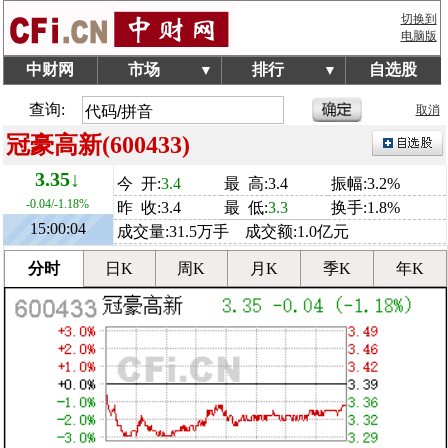
切换到
电脑版
中财网
市场
排行
自选股
▼
▼
查询:
取消
冠豪高新(600433)
3.35↓
今 开:
3.4
最 高:3.4
振幅:3.2%
-0.04/-1.18%
昨 收:3.4
最 低:
3.3
换手:1.8%
15:00:04
成交量:31.5万手 成交额:1.0亿元
分时
日K
周K
月K
季K
年K