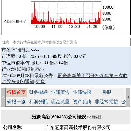
注意：本页行情存在延时,即时价格以交易所为准
市盈率/扣除后:--/--
市净率:1.0倍 2026-03-31 每股收益:-0.07元
中位市盈率/扣除后:28.0倍/30.4倍
行业:
造纸和纸制品业
2026年08月08日最新公告：
冠豪高新关于召开2026年第三次临
时股东会的通知
(更多)
行情首页
财务指标
业绩预告
业绩快报
月报
减
<
>
研报一览
利润分配
现金流量
资产负债
非经常损益
公司
冠豪高新(600433)公司概况
>>详细
公司名称
广东冠豪高新技术股份有限公司