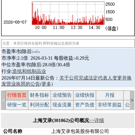
注意：本页行情存在延时,即时价格以交易所为准
市盈率/扣除后:--/--
市净率:2.1倍 2026-03-31 每股收益:-0.29元
中位市盈率/扣除后:28.0倍/30.4倍
行业:
造纸和纸制品业
2026年07月14日最新公告：
关于公司完成法定代表人变更并换
发营业执照的公告
(更多)
行情首页
财务指标
业绩预告
业绩快报
月报
减
<
>
研报一览
利润分配
现金流量
资产负债
非经常损益
公司
上海艾录(301062)公司概况
>>详细
公司名称
上海艾录包装股份有限公司