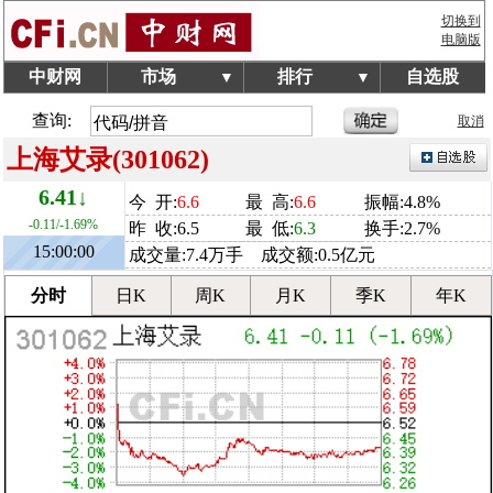
切换到
电脑版
中财网
市场
排行
自选股
▼
▼
查询:
取消
上海艾录(301062)
6.41↓
今 开:
6.6
最 高:
6.6
振幅:4.8%
-0.11/-1.69%
昨 收:6.5
最 低:
6.3
换手:2.7%
15:00:00
成交量:7.4万手 成交额:0.5亿元
分时
日K
周K
月K
季K
年K