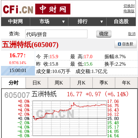
切换到
电脑版
中财网
市场
排行
自选股
▼
▼
查询:
取消
五洲特纸(605007)
16.77↑
今 开:
15.9
最 高:
17.0
振幅:8.7%
0.97/6.14%
昨 收:15.8
最 低:
15.6
换手:2.2%
15:00:01
成交量:10.6万手 成交额:1.7亿元
分时
日K
周K
月K
季K
年K