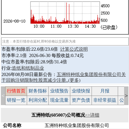
注意：本页行情存在延时,即时价格以交易所为准
市盈率/扣除后:22.6倍/23.6倍
计算公式说明
市净率:2.1倍 2026-06-30 每股收益:0.74元
中位市盈率/扣除后:28.9倍/31.4倍
行业:
造纸和纸制品业
2026年08月08日最新公告：
五洲特种纸业集团股份有限公司关
于回购注销限制性股票减少注册..
(更多)
行情首页
财务指标
业绩预告
业绩快报
月报
减
<
>
研报一览
利润分配
现金流量
资产负债
非经常损益
公司
五洲特纸(605007)公司概况
>>详细
公司名称
五洲特种纸业集团股份有限公司