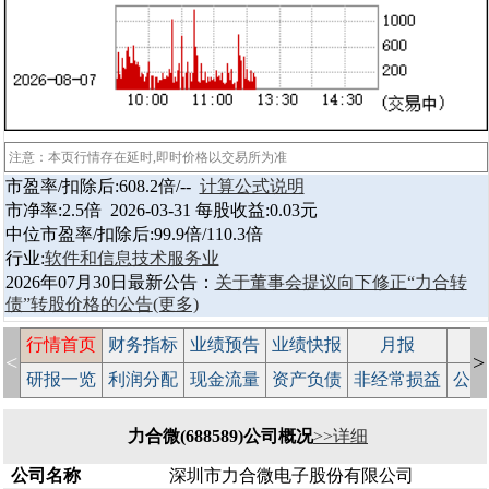
注意：本页行情存在延时,即时价格以交易所为准
市盈率/扣除后:608.2倍/--
计算公式说明
市净率:2.5倍 2026-03-31 每股收益:0.03元
中位市盈率/扣除后:99.9倍/110.3倍
行业:
软件和信息技术服务业
2026年07月30日最新公告：
关于董事会提议向下修正“力合转
债”转股价格的公告
(更多)
行情首页
财务指标
业绩预告
业绩快报
月报
减
<
>
研报一览
利润分配
现金流量
资产负债
非经常损益
公司
力合微(688589)公司概况
>>详细
公司名称
深圳市力合微电子股份有限公司