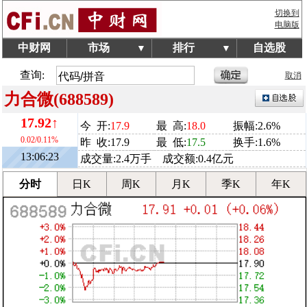
切换到
电脑版
中财网
市场
排行
自选股
▼
▼
查询:
取消
力合微(688589)
17.92↑
今 开:
17.9
最 高:
18.0
振幅:2.6%
0.02/0.11%
昨 收:17.9
最 低:
17.5
换手:1.6%
13:06:23
成交量:2.4万手 成交额:0.4亿元
分时
日K
周K
月K
季K
年K