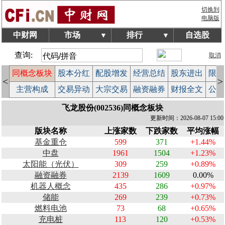
切换到
电脑版
中财网
市场
排行
自选股
▼
▼
查询:
取消
同概念板块
股本分红
配股增发
经营总结
股东进出
限售
<
>
计
主营构成
交易异动
大宗交易
融资融券
财报全文
公告
飞龙股份(002536)同概念板块
更新时间：2026-08-07 15:00
版块名称
上涨家数
下跌家数
平均涨幅
基金重仓
599
371
+1.44%
中盘
1961
1504
+1.23%
太阳能（光伏）
309
259
+0.89%
融资融券
2139
1609
0.00%
机器人概念
435
286
+0.97%
储能
269
239
+0.73%
燃料电池
73
68
+0.65%
充电桩
113
120
+0.53%