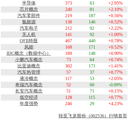
半导体
373
63
+2.95%
芯片概念
240
81
+2.10%
汽车零部件
219
187
+0.56%
氢能源
138
146
+0.52%
汽车电子
212
92
+2.22%
无人机
141
92
+1.00%
QFII持股
467
440
+0.78%
风能
168
171
+0.52%
IDC概念（数据中心）
189
148
+0.90%
小鹏汽车概念
73
64
+0.74%
比亚迪概念
302
171
+1.41%
汽车热管理
57
37
+0.77%
液冷概念
117
53
+2.05%
奇瑞汽车概念
52
60
-0.09%
长安汽车概念
51
71
+0.15%
低空经济
128
115
+0.77%
年度强势
246
29
+4.23%
转至飞龙股份（002536）行情首页