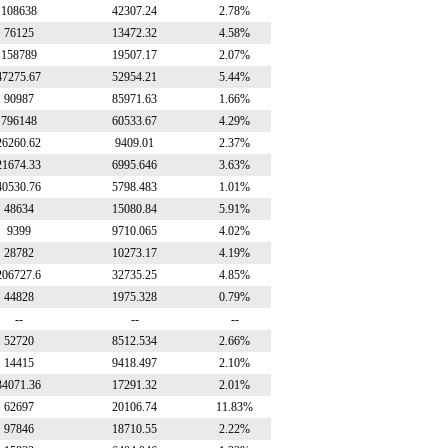
108638
42307.24
2.78%
76125
13472.32
4.58%
158789
19507.17
2.07%
47275.67
52954.21
5.44%
90987
85971.63
1.66%
796148
60533.67
4.29%
26260.62
9409.01
2.37%
21674.33
6995.646
3.63%
40530.76
5798.483
1.01%
48634
15080.84
5.91%
9399
9710.065
4.02%
28782
10273.17
4.19%
206727.6
32735.25
4.85%
44828
1975.328
0.79%
--
--
--
52720
8512.534
2.66%
14415
9418.497
2.10%
34071.36
17291.32
2.01%
62697
20106.74
11.83%
97846
18710.55
2.22%