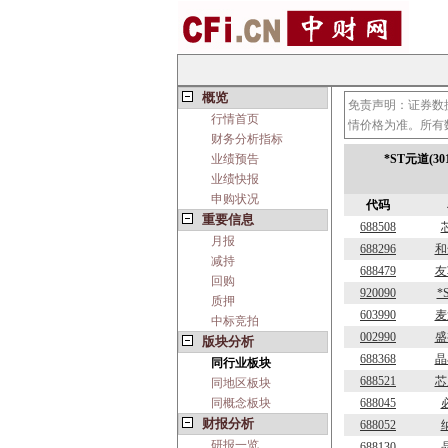
概览
免责声明：证券数
行情首页
情价格为准。所有
财务分析指标
业绩预告
*ST元道(3
业绩快报
申购状况
代码
重要信息
688508
月报
688296
和
减持
688479
友
回购
920090
*
质押
603990
麦
中标竞拍
002990
盛
版块分析
688368
晶
同行业板块
688521
芯
同地区板块
同概念板块
688045
财报分析
688052
研报一览
688130