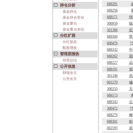
688291
持仓分析
688256
基金持仓
688171
纬
基金持仓变动
基金重仓
300959
线
基金重仓变动
301396
宏
分红扩股
688500
慧
分红派息
600476
*
配股增发
688332
中
管理层报告
688262
国
经营总结
688227
品
公开信息
688191
智
财报全文
301248
杰
公告全文
001270
铖
300235
方
688173
688343
云
300472
*
688279
峰
688391
钜
002195
岩