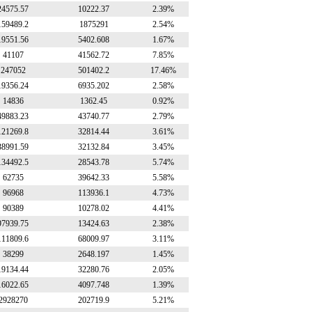
24575.57
10222.37
2.39%
159489.2
1875291
2.54%
19551.56
5402.608
1.67%
41107
41562.72
7.85%
247052
501402.2
17.46%
19356.24
6935.202
2.58%
14836
1362.45
0.92%
49883.23
43740.77
2.79%
121269.8
32814.44
3.61%
38991.59
32132.84
3.45%
134492.5
28543.78
5.74%
62735
39642.33
5.58%
96968
113936.1
4.73%
90389
10278.02
4.41%
97939.75
13424.63
2.38%
111809.6
68009.97
3.11%
38299
2648.197
1.45%
19134.44
32280.76
2.05%
16022.65
4097.748
1.39%
2928270
202719.9
5.21%