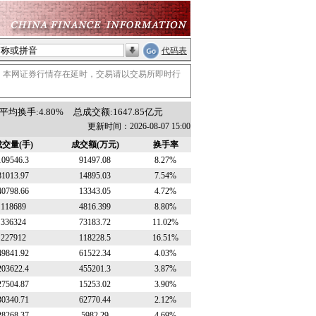
代码表
。本网证券行情存在延时，交易请以交易所即时行
平均换手:4.80%
总成交额:1647.85亿元
更新时间：2026-08-07 15:00
交量(手)
成交额(万元)
换手率
109546.3
91497.08
8.27%
81013.97
14895.03
7.54%
40798.66
13343.05
4.72%
118689
4816.399
8.80%
336324
73183.72
11.02%
227912
118228.5
16.51%
49841.92
61522.34
4.03%
203622.4
455201.3
3.87%
27504.87
15253.02
3.90%
30340.71
62770.44
2.12%
28268.37
5982.29
4.69%