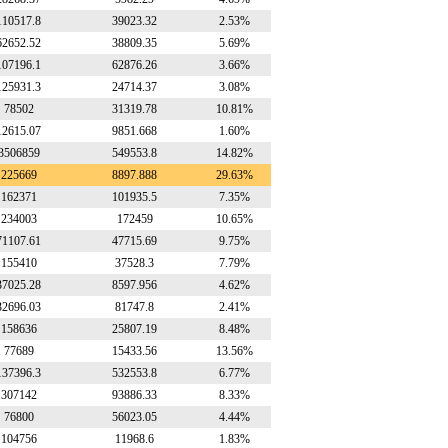
110517.8
39023.32
2.53%
62652.52
38809.35
5.69%
107196.1
62876.26
3.66%
125931.3
24714.37
3.08%
78502
31319.78
10.81%
12615.07
9851.668
1.60%
3506859
549553.8
14.82%
225669
8897.888
29.63%
162371
101935.5
7.35%
234003
172459
10.65%
71107.61
47715.69
9.75%
155410
37528.3
7.79%
37025.28
8597.956
4.62%
32696.03
81747.8
2.41%
158636
25807.19
8.48%
77689
15433.56
13.56%
137396.3
532553.8
6.77%
307142
93886.33
8.33%
76800
56023.05
4.44%
104756
11968.6
1.83%