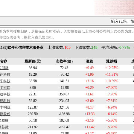
据为本网搜集归纳，尽量保证及时准确，入市投资请以上市公司公布的正式公告为准
数据仅供参考，据此入市风险自担。
上涨家数:
105
下跌家数:
249
平均涨幅:
-0.78%
01139)软件和信息技术服务业
名称
最新价(元)
市盈率(倍)
涨跌
涨跌幅
成
芯朋微
86.94
72.43
+9.49
+12.25%
达科技
19.29
-30.42
+1.96
+11.31%
车科技
33.58
141.51
+3.16
+10.39%
ST同辉
3.96
-12.98
+0.29
+7.90%
迪科技
22.31
350.87
+1.61
+7.78%
视科技
52.82
234.95
+3.60
+7.31%
丰明源
125.87
324.56
+8.17
+6.94%
原股份
230.50
-186.98
+13.33
+6.14%
必易微
56.18
102.09
+3.16
+5.96%
纳芯微
211.92
-162.47
+11.42
+5.70%
晶华微
21.95
-72.88
+1.17
+5.63%