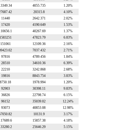
13349.34
4055.735
1.20%
27687.42
20315.8
4.10%
11440
2642.371
2.02%
17420
4190.649
1.53%
110656.1
40267.69
1.37%
1583251
47823.79
6.83%
151061
12109.36
2.16%
39423.02
7037.432
2.71%
97816
4789.456
1.84%
28510
34610.36
6.39%
22210
3242.868
2.68%
19816
8843.754
3.83%
8750.18
1978.994
1.20%
92903
30398.11
9.83%
36826
22798.74
6.15%
96152
35039.02
12.24%
93073
40853.08
12.98%
57050.82
10131.9
3.17%
117689.6
15857.38
4.18%
133280.2
25646.29
5.15%