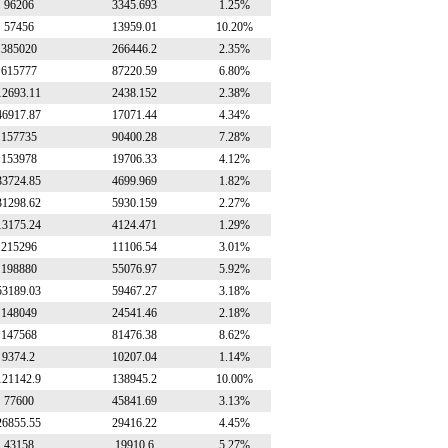
96206
3345.693
1.25%
57456
13959.01
10.20%
385020
266446.2
2.35%
615777
87220.59
6.80%
12693.11
2438.152
2.38%
46917.87
17071.44
4.34%
157735
90400.28
7.28%
153978
19706.33
4.12%
33724.85
4699.969
1.82%
31298.62
5930.159
2.27%
13175.24
4124.471
1.29%
215296
11106.54
3.01%
198880
55076.97
5.92%
53189.03
59467.27
3.18%
148049
24541.46
2.18%
147568
81476.38
8.62%
9374.2
10207.04
1.14%
121142.9
138945.2
10.00%
77600
45841.69
3.13%
26855.55
29416.22
4.45%
43158
19910.6
5.27%