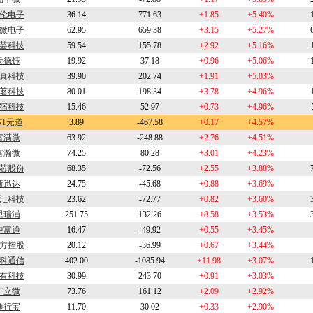
伦电子
36.14
771.63
+1.85
+5.40%
微电子
62.95
659.38
+3.15
+5.27%
芸科技
59.54
155.78
+2.92
+5.16%
天德钰
19.92
37.18
+0.96
+5.06%
真科技
39.90
202.74
+1.91
+5.03%
茗科技
80.01
198.34
+3.78
+4.96%
宿科技
15.46
52.97
+0.73
+4.96%
ST元道
3.89
-467.58
+0.17
+4.57%
富满微
63.92
-248.88
+2.76
+4.51%
富瀚微
74.25
80.28
+3.01
+4.23%
芯股份
68.35
-72.56
+2.55
+3.88%
新迅达
24.75
-45.68
+0.88
+3.69%
汇科技
23.62
-72.77
+0.82
+3.60%
思瑞浦
251.75
132.26
+8.58
+3.53%
中富通
16.47
-49.92
+0.55
+3.45%
方控股
20.12
-36.99
+0.67
+3.44%
科通信
402.00
-1085.94
+11.98
+3.07%
有科技
30.99
243.70
+0.91
+3.03%
广立微
73.76
161.12
+2.09
+2.92%
通行宝
11.70
30.02
+0.33
+2.90%