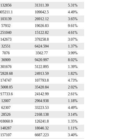
132856
31311.39
5.31%
805211.1
109042.5
4.49%
103139
26912.12
3.65%
57932
19026.83
9.61%
251040
15122.82
4.61%
142673
379258.8
3.07%
32551
6424.594
1.37%
7076
3562.77
3.99%
36909
9420.997
8.02%
301676
5122.895
1.39%
72828.68
24913.59
1.82%
174747
107793.8
4.73%
15008.05
35420.84
2.02%
217733.6
24142.99
2.61%
12007
2964.938
1.18%
62307
33223.53
4.49%
28526
2168.138
3.14%
918060.9
126241.8
1.35%
148287
18046.32
1.11%
157107
6687.223
3.40%