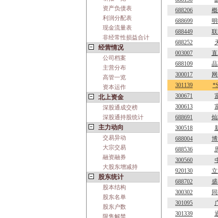
资产负债表
688206
概
利润分配表
688699
明
现金流量表
688449
联
非经常性损益合计
688252
经营情况
003007
直
公司档案
688109
品
主营分布
300017
网
高管一览
301139
*
资本运作
300671
北上资金
300613
深股通成交榜
深股通持股统计
688691
灿
主力动向
300518
交易异动
688004
博
大宗交易
688536
融资融券
300560
大股东增减持
920130
立
股东统计
688702
盛
股本结构
300302
同
股东名单
301095
股东户数
301339
限售解禁