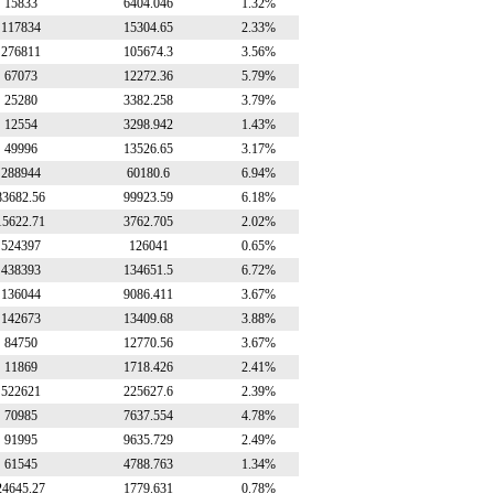
15833
6404.046
1.32%
117834
15304.65
2.33%
276811
105674.3
3.56%
67073
12272.36
5.79%
25280
3382.258
3.79%
12554
3298.942
1.43%
49996
13526.65
3.17%
288944
60180.6
6.94%
83682.56
99923.59
6.18%
15622.71
3762.705
2.02%
524397
126041
0.65%
438393
134651.5
6.72%
136044
9086.411
3.67%
142673
13409.68
3.88%
84750
12770.56
3.67%
11869
1718.426
2.41%
522621
225627.6
2.39%
70985
7637.554
4.78%
91995
9635.729
2.49%
61545
4788.763
1.34%
24645.27
1779.631
0.78%