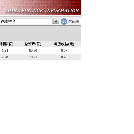
代码表
利润(亿)
总资产(亿)
每股收益(元)
1.24
66.80
0.07
2.78
70.71
0.20