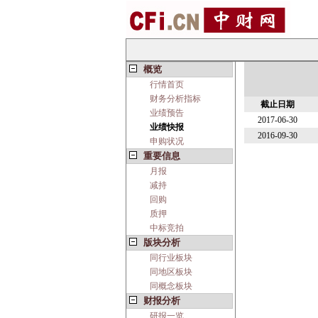
概览
行情首页
财务分析指标
截止日期
业绩预告
2017-06-30
业绩快报
2016-09-30
申购状况
重要信息
月报
减持
回购
质押
中标竞拍
版块分析
同行业板块
同地区板块
同概念板块
财报分析
研报一览