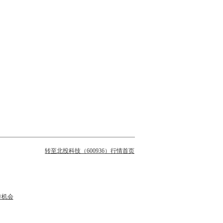
转至北投科技（600936）行情首页
作机会