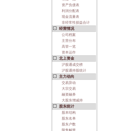
资产负债表
利润分配表
现金流量表
非经常性损益合计
经营情况
公司档案
主营分布
高管一览
资本运作
北上资金
沪股通成交榜
沪股通持股统计
主力动向
交易异动
大宗交易
融资融券
大股东增减持
股东统计
股本结构
股东名单
股东户数
限售解禁