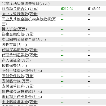
##非流动负债调整项目(万元)
--
--
非流动负债合计(万元)
6212.94
6146.92
向中央银行借款(万元)
--
--
同业及其他金融机构存放款项(万
--
--
元)
拆入资金(万元)
--
--
衍生金融负债(万元)
--
--
卖出回购金融资产款(万元)
--
--
吸收存款(万元)
--
--
代理买卖证券款(万元)
--
--
代理承销证券款(万元)
--
--
存入保证金(万元)
--
--
预收保费(万元)
--
--
应付手续费及佣金(万元)
--
--
应付分保账款(万元)
--
--
应付赔付款(万元)
--
--
应付保单红利(万元)
--
--
保户储金及投资款(万元)
--
--
未到期责任准备金(万元)
--
--
未决赔款准备金(万元)
--
--