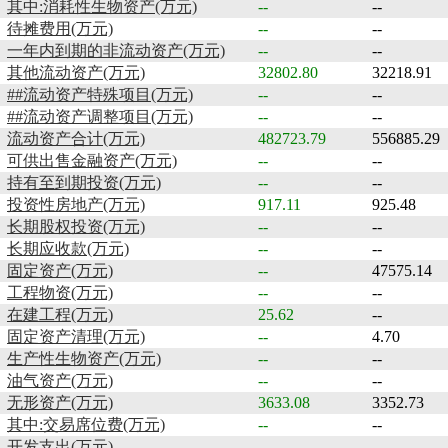
其中:消耗性生物资产(万元)
--
--
待摊费用(万元)
--
--
一年内到期的非流动资产(万元)
--
--
其他流动资产(万元)
32802.80
32218.91
##流动资产特殊项目(万元)
--
--
##流动资产调整项目(万元)
--
--
流动资产合计(万元)
482723.79
556885.29
可供出售金融资产(万元)
--
--
持有至到期投资(万元)
--
--
投资性房地产(万元)
917.11
925.48
长期股权投资(万元)
--
--
长期应收款(万元)
--
--
固定资产(万元)
--
47575.14
工程物资(万元)
--
--
在建工程(万元)
25.62
--
固定资产清理(万元)
--
4.70
生产性生物资产(万元)
--
--
油气资产(万元)
--
--
无形资产(万元)
3633.08
3352.73
其中:交易席位费(万元)
--
--
开发支出(万元)
--
--