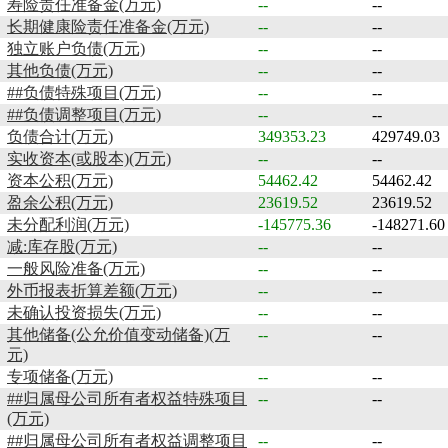
寿险责任准备金(万元)
--
--
长期健康险责任准备金(万元)
--
--
独立账户负债(万元)
--
--
其他负债(万元)
--
--
##负债特殊项目(万元)
--
--
##负债调整项目(万元)
--
--
负债合计(万元)
349353.23
429749.03
实收资本(或股本)(万元)
--
--
资本公积(万元)
54462.42
54462.42
盈余公积(万元)
23619.52
23619.52
未分配利润(万元)
-145775.36
-148271.60
减:库存股(万元)
--
--
一般风险准备(万元)
--
--
外币报表折算差额(万元)
--
--
未确认投资损失(万元)
--
--
其他储备(公允价值变动储备)(万
--
--
元)
专项储备(万元)
--
--
##归属母公司所有者权益特殊项目
--
--
(万元)
##归属母公司所有者权益调整项目
--
--