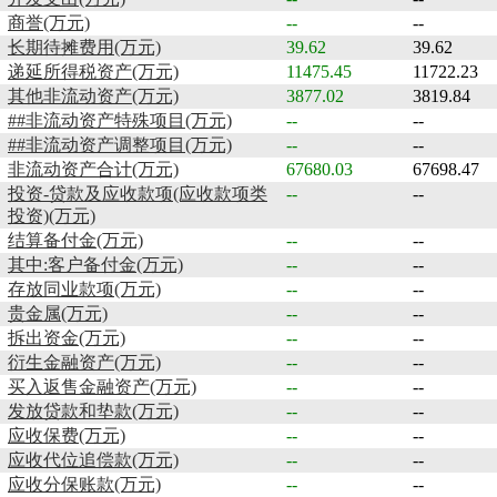
商誉(万元)
--
--
长期待摊费用(万元)
39.62
39.62
递延所得税资产(万元)
11475.45
11722.23
其他非流动资产(万元)
3877.02
3819.84
##非流动资产特殊项目(万元)
--
--
##非流动资产调整项目(万元)
--
--
非流动资产合计(万元)
67680.03
67698.47
投资-贷款及应收款项(应收款项类
--
--
投资)(万元)
结算备付金(万元)
--
--
其中:客户备付金(万元)
--
--
存放同业款项(万元)
--
--
贵金属(万元)
--
--
拆出资金(万元)
--
--
衍生金融资产(万元)
--
--
买入返售金融资产(万元)
--
--
发放贷款和垫款(万元)
--
--
应收保费(万元)
--
--
应收代位追偿款(万元)
--
--
应收分保账款(万元)
--
--