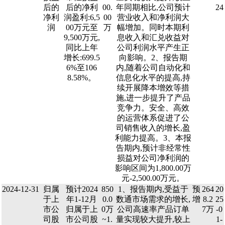
后的
后的净利
00.
年同期相比,公司预计
24
净利
润盈利:6,5
00
营业收入和净利润大
润
00万元至
万
幅增加。同时本期利
9,500万元,
息收入和汇兑收益对
同比上年
公司利润水平产生正
增长:699.5
向影响。2、报告期
6%至106
内,随着公司自动化和
8.58%。
信息化水平的提高,持
续开展降本增效等措
施,进一步提升了产品
竞争力。安全、高效
的运营体系促进了公
司销售收入的增长,盈
利能力提高。3、本报
告期内,预计非经常性
损益对公司净利润的
影响区间为1,800.00万
元-2,500.00万元。
2024-12-31
归属
预计2024
850
1、报告期内,受益于
预
264
20
于上
年1-12月
0.0
数通市场需求的增长,
增
8.2
25
市公
归属于上
0万
公司高速率产品订单
7万
-0
司股
市公司股
~1.
量实现较大提升,较上
1-