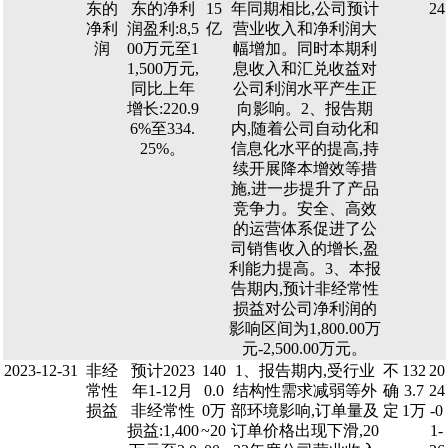
东的
东的净利
15
年同期相比,公司预计
24
净利
润盈利:8,5
亿
营业收入和净利润大
润
00万元至1
幅增加。同时本期利
1,500万元,
息收入和汇兑收益对
同比上年
公司利润水平产生正
增长:220.9
向影响。2、报告期
6%至334.
内,随着公司自动化和
25%。
信息化水平的提高,持
续开展降本增效等措
施,进一步提升了产品
竞争力。安全、高效
的运营体系促进了公
司销售收入的增长,盈
利能力提高。3、本报
告期内,预计非经常性
损益对公司净利润的
影响区间为1,800.00万
元-2,500.00万元。
2023-12-31
非经
预计2023
140
1、报告期内,受行业
不
132
20
常性
年1-12月
0.0
结构性需求减弱等外
确
3.7
24
损益
非经常性
0万
部环境影响,订单量及
定
1万
-0
损益:1,400
~20
订单价格出现下滑,20
1-