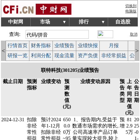
切换到
电脑版
中财网
市场
排行
自选股
▼
▼
查询:
取消
行情首页
财务指标
业绩预告
业绩快报
月报
减
<
>
研报一览
利润分配
现金流量
资产负债
非经常损益
公司
联特科技(301205)业绩预告
截止日期
预测
业绩变动
预
业绩变动原因
预
上
公
指标
测
告
年
告
数
类
同
日
值
型
期
期
(元)
值
(元)
2024-12-31
扣除
预计2024
650
1、报告期内,受益于
预
81
20
非经
年1-12月
0.0
数通市场需求的增长,
增
2.9
25
常性
扣除非经
0万
公司高速率产品订单
5万
-0
损益
常性损益
~95
量实现较大提升,较上
1-