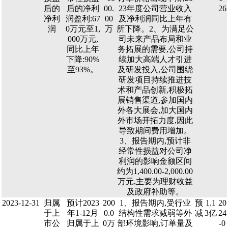
后的
后的净利
00.
23年度公司营业收入
26
净利
润盈利:67
00
及净利润同比上年有
润
0万元至1,
万
所下降。2、为满足公
000万元,
司未来产品布局和业
同比上年
务拓展的需要,公司持
下降:90%
续加大高端人才引进
至93%。
及研发投入,公司围绕
研发项目持续推进技
术和产品创新,积极拓
展销售渠道,参加国内
外各大展会,加大国内
外市场开拓力度,因此
导致期间费用增加。
3、报告期内,预计非
经常性损益对公司净
利润的影响金额区间
约为1,400.00-2,000.00
万元,主要为理财收益
及政府补助等。
2023-12-31
归属
预计2023
200
1、报告期内,受行业
预
1.1
20
于上
年1-12月
0.0
结构性需求减弱等外
减
3亿
24
市公
归属于上
0万
部环境影响,订单量及
-0