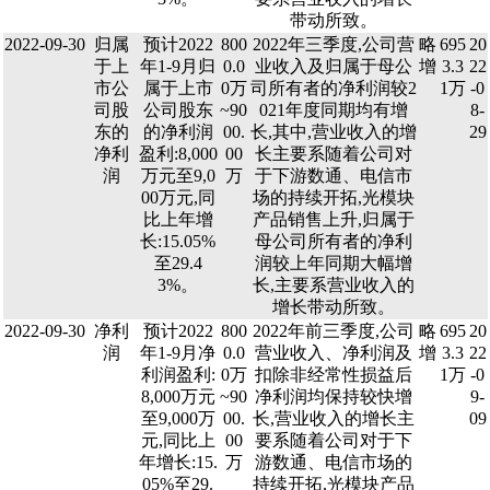
带动所致。
2022-09-30
归属
预计2022
800
2022年三季度,公司营
略
695
20
于上
年1-9月归
0.0
业收入及归属于母公
增
3.3
22
市公
属于上市
0万
司所有者的净利润较2
1万
-0
司股
公司股东
~90
021年度同期均有增
8-
东的
的净利润
00.
长,其中,营业收入的增
29
净利
盈利:8,000
00
长主要系随着公司对
润
万元至9,0
万
于下游数通、电信市
00万元,同
场的持续开拓,光模块
比上年增
产品销售上升,归属于
长:15.05%
母公司所有者的净利
至29.4
润较上年同期大幅增
3%。
长,主要系营业收入的
增长带动所致。
2022-09-30
净利
预计2022
800
2022年前三季度,公司
略
695
20
润
年1-9月净
0.0
营业收入、净利润及
增
3.3
22
利润盈利:
0万
扣除非经常性损益后
1万
-0
8,000万元
~90
净利润均保持较快增
9-
至9,000万
00.
长,营业收入的增长主
09
元,同比上
00
要系随着公司对于下
年增长:15.
万
游数通、电信市场的
05%至29.
持续开拓,光模块产品