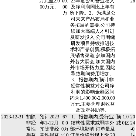
万元至2,0
00.
23年度公司营业收入
26
00万元。
00
及净利润同比上年有
万
所下降。2、为满足公
司未来产品布局和业
务拓展的需要,公司持
续加大高端人才引进
及研发投入,公司围绕
研发项目持续推进技
术和产品创新,积极拓
展销售渠道,参加国内
外各大展会,加大国内
外市场开拓力度,因此
导致期间费用增加。
3、报告期内,预计非
经常性损益对公司净
利润的影响金额区间
约为1,400.00-2,000.00
万元,主要为理财收益
及政府补助等。
2023-12-31
扣除
预计2023
67
1、报告期内,受行业
预
1.0
20
非经
年1-12月
0.0
结构性需求减弱等外
减
0亿
24
常性
扣除非经
0万
部环境影响,订单量及
-0
损益
常性损益
~10
订单价格出现下滑,20
1-