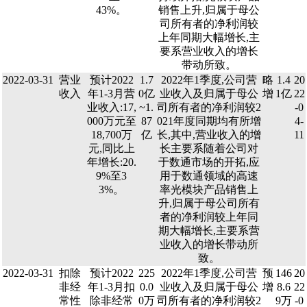
43%。
销售上升,归属于母公
司所有者的净利润较
上年同期大幅增长,主
要系营业收入的增长
带动所致。
2022-03-31
营业
预计2022
1.7
2022年1季度,公司营
略
1.4
20
收入
年1-3月营
0亿
业收入及归属于母公
增
1亿
22
业收入:17,
~1.
司所有者的净利润较2
-0
000万元至
87
021年度同期均有所增
4-
18,700万
亿
长,其中,营业收入的增
11
元,同比上
长主要系随着公司对
年增长:20.
于数通市场的开拓,应
9%至3
用于数通领域的高速
3%。
率光模块产品销售上
升,归属于母公司所有
者的净利润较上年同
期大幅增长,主要系营
业收入的增长带动所
致。
2022-03-31
扣除
预计2022
225
2022年1季度,公司营
预
146
20
非经
年1-3月扣
0.0
业收入及归属于母公
增
8.6
22
常性
除非经常
0万
司所有者的净利润较2
9万
-0