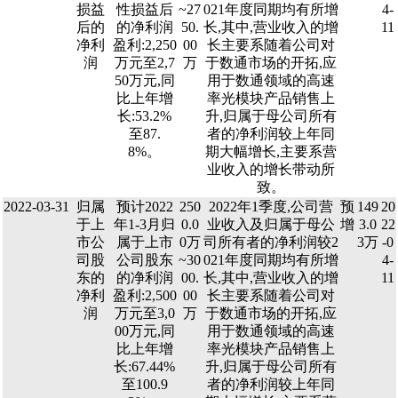
损益
性损益后
~27
021年度同期均有所增
4-
后的
的净利润
50.
长,其中,营业收入的增
11
净利
盈利:2,250
00
长主要系随着公司对
润
万元至2,7
万
于数通市场的开拓,应
50万元,同
用于数通领域的高速
比上年增
率光模块产品销售上
长:53.2%
升,归属于母公司所有
至87.
者的净利润较上年同
8%。
期大幅增长,主要系营
业收入的增长带动所
致。
2022-03-31
归属
预计2022
250
2022年1季度,公司营
预
149
20
于上
年1-3月归
0.0
业收入及归属于母公
增
3.0
22
市公
属于上市
0万
司所有者的净利润较2
3万
-0
司股
公司股东
~30
021年度同期均有所增
4-
东的
的净利润
00.
长,其中,营业收入的增
11
净利
盈利:2,500
00
长主要系随着公司对
润
万元至3,0
万
于数通市场的开拓,应
00万元,同
用于数通领域的高速
比上年增
率光模块产品销售上
长:67.44%
升,归属于母公司所有
至100.9
者的净利润较上年同