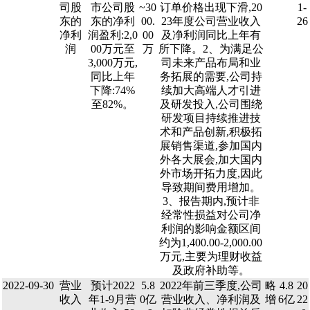
司股
市公司股
~30
订单价格出现下滑,20
1-
东的
东的净利
00.
23年度公司营业收入
26
净利
润盈利:2,0
00
及净利润同比上年有
润
00万元至
万
所下降。2、为满足公
3,000万元,
司未来产品布局和业
同比上年
务拓展的需要,公司持
下降:74%
续加大高端人才引进
至82%。
及研发投入,公司围绕
研发项目持续推进技
术和产品创新,积极拓
展销售渠道,参加国内
外各大展会,加大国内
外市场开拓力度,因此
导致期间费用增加。
3、报告期内,预计非
经常性损益对公司净
利润的影响金额区间
约为1,400.00-2,000.00
万元,主要为理财收益
及政府补助等。
2022-09-30
营业
预计2022
5.8
2022年前三季度,公司
略
4.8
20
收入
年1-9月营
0亿
营业收入、净利润及
增
6亿
22