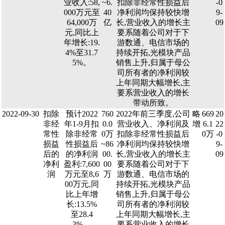
业收入:58,
~6.
扣除非经常性损益后
-0
000万元至
40
净利润均保持较快增
9-
64,000万
亿
长,营业收入的增长主
09
元,同比上
要系随着公司对于下
年增长:19.
游数通、电信市场的
4%至31.7
持续开拓,光模块产品
5%。
销售上升,归属于母公
司所有者的净利润较
上年同期大幅增长,主
要系营业收入的增长
带动所致。
2022-09-30
扣除
预计2022
760
2022年前三季度,公司
略
669
20
非经
年1-9月扣
0.0
营业收入、净利润及
增
6.1
22
常性
除非经常
0万
扣除非经常性损益后
0万
-0
损益
性损益后
~86
净利润均保持较快增
9-
后的
的净利润
00.
长,营业收入的增长主
09
净利
盈利:7,600
00
要系随着公司对于下
润
万元至8,6
万
游数通、电信市场的
00万元,同
持续开拓,光模块产品
比上年增
销售上升,归属于母公
长:13.5%
司所有者的净利润较
至28.4
上年同期大幅增长,主
3%。
要系营业收入的增长