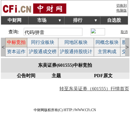
切换到
电脑版
中财网
市场
排行
自选股
▼
▼
查询:
取消
中标竞拍
同行业板块
同地区板块
同概念板块
股
<
>
股
资本运作
沪股通成交榜
沪股通持股统计
主营构成
交
东吴证券(601555)中标竞拍
公告时间
主题
PDF原文
转至东吴证券（601555）行情首页
中财网版权所有(C) HTTP://WWW.CFi.CN