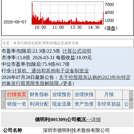
注意：本页行情存在延时,即时价格以交易所为准
市盈率/扣除后:22.3倍/22.5倍
计算公式说明
市净率:13.8倍 2026-03-31 每股收益:18.09元
中位市盈率/扣除后:75.9倍/61.7倍
行业:
计算机、通信和其他电子设备制造业
2026年07月28日最新公告：
关于控股股东认购的2023年向特定
对象发行股票限售股解除限..
(更多)
行情首页
财务指标
业绩预告
业绩快报
月报
减
<
>
研报一览
利润分配
现金流量
资产负债
非经常损益
公司
德明利(001309)公司概况
>>详细
公司名称
深圳市德明利技术股份有限公司