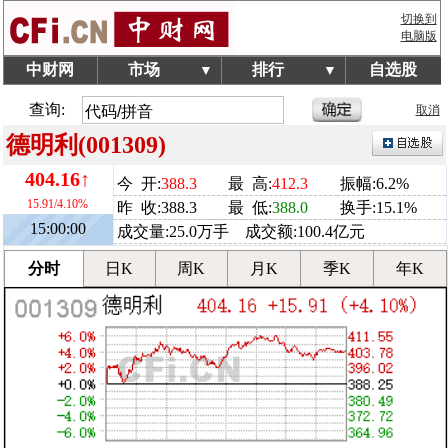
切换到
电脑版
中财网
市场
排行
自选股
▼
▼
查询:
取消
德明利(001309)
404.16↑
今 开:
388.3
最 高:
412.3
振幅:6.2%
15.91/4.10%
昨 收:388.3
最 低:
388.0
换手:15.1%
15:00:00
成交量:25.0万手 成交额:100.4亿元
分时
日K
周K
月K
季K
年K