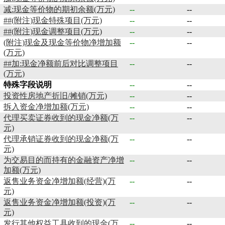
减:现金等价物的期初余额(万元)
--
--
##(附注)现金特殊项目(万元)
--
--
##(附注)现金调整项目(万元)
--
--
(附注)现金及现金等价物净增加额
--
--
(万元)
##加:现金净额前后对比调整项目
--
--
(万元)
特殊字段说明
--
--
投资性房地产折旧/摊销(万元)
--
--
拆入资金净增加额(万元)
--
--
代理买卖证券收到的现金净额(万
--
--
元)
代理承销证券收到的现金净额(万
--
--
元)
为交易目的而持有的金融资产净增
--
--
加额(万元)
返售业务资金净增加额(经营)(万
--
--
元)
返售业务资金净增加额(投资)(万
--
--
元)
发行其他权益工具收到的现金(万
--
--