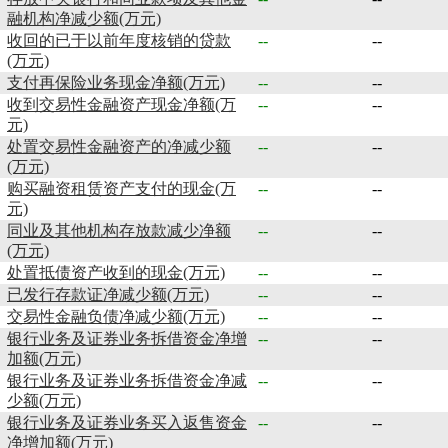
融机构净减少额(万元)
收回的已于以前年度核销的贷款
--
--
(万元)
支付再保险业务现金净额(万元)
--
--
收到交易性金融资产现金净额(万
--
--
元)
处置交易性金融资产的净减少额
--
--
(万元)
购买融资租赁资产支付的现金(万
--
--
元)
同业及其他机构存放款减少净额
--
--
(万元)
处置抵债资产收到的现金(万元)
--
--
已发行存款证净减少额(万元)
--
--
交易性金融负债净减少额(万元)
--
--
银行业务及证券业务拆借资金净增
--
--
加额(万元)
银行业务及证券业务拆借资金净减
--
--
少额(万元)
银行业务及证券业务买入返售资金
--
--
净增加额(万元)