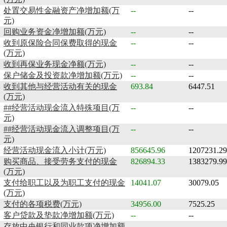
处置交易性金融资产净增加额(万
--
--
元)
回购业务资金净增加额(万元)
--
--
收到原保险合同保费取得的现金
--
--
(万元)
收到再保业务现金净额(万元)
--
--
保户储金及投资款净增加额(万元)
--
--
收到其他与经营活动有关的现金
693.84
6447.51
(万元)
##经营活动现金流入特殊项目(万
--
--
元)
##经营活动现金流入调整项目(万
--
--
元)
经营活动现金流入小计(万元)
856645.96
1207231.29
购买商品、接受劳务支付的现金
826894.33
1383279.99
(万元)
支付给职工以及为职工支付的现金
14041.07
30079.05
(万元)
支付的各项税费(万元)
34956.00
7525.25
客户贷款及垫款净增加额(万元)
--
--
存放中央银行和同业款项净增加额
--
--