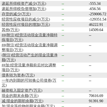
递延所得税资产减少(万元)
--
-555.34
递延所得税负债增加(万元)
--
-656.56
存货的减少(万元)
--
-259006.72
经营性应收项目的减少(万元)
--
-129351.54
经营性应付项目的增加(万元)
--
46222.91
其他(万元)
--
14509.64
##(附注)经营活动现金流量净额特
--
--
殊项目(万元)
##(附注)经营活动现金流量净额调
--
--
整项目(万元)
(附注)经营活动产生的现金流量净
--
--
额(万元)
##加:经营流量净额前后对比调整
--
--
项目(万元)
债务转为资本(万元)
--
--
一年内到期的可转换公司债券(万
--
--
元)
融资租入固定资产(万元)
--
--
现金的期末余额(万元)
--
70616.69
减:现金的期初余额(万元)
--
91391.90
加:现金等价物的期末余额(万元)
--
--