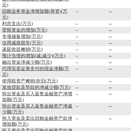
元)
回购业务资金净增加额(筹资)(万
--
--
元)
利息支出(万元)
--
--
受限资金的增加(万元)
--
--
专项储备增加(万元)
--
--
信用减值损失(万元)
--
--
递延收益摊销(万元)
--
--
预计负债的增加(减:减少)(万元)
--
--
融出资金净减少额(万元)
--
--
代理买卖证券支付的现金净额(万
--
--
元)
使用权资产摊销/折旧(万元)
--
--
发放贷款及垫款的净减少额(万元)
--
--
拆出资金及买入返售金融资产净增
--
--
加额(万元)
拆出资金及买入返售金融资产净减
--
--
少额(万元)
拆入资金及卖出回购金融资产款净
--
--
增加额(万元)
拆入资金及卖出回购金融资产款净
--
--