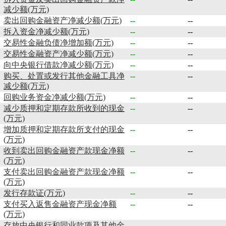
减少额(万元)
卖出回购金融资产净减少额(万元)
--
--
拆入资金净减少额(万元)
--
--
交易性金融负债净增加额(万元)
--
--
交易性金融资产净减少额(万元)
--
--
向中央银行借款净减少额(万元)
--
--
购买、处置或发行其他金融工具净
--
--
减少额(万元)
回购业务资金净减少额(万元)
--
--
减少质押和定期存款所收到的现金
--
--
(万元)
增加质押和定期存款所支付的现金
--
--
(万元)
收到卖出回购金融资产款现金净额
--
--
(万元)
支付卖出回购金融资产款现金净额
--
--
(万元)
发行存款证(万元)
--
--
支付买入返售金融资产现金净额
--
--
(万元)
存放中央银行和同业款项及其他金
--
--