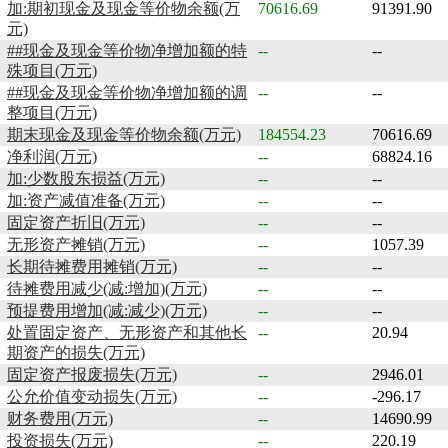
加:期初现金及现金等价物余额(万
70616.69
91391.90
元)
##现金及现金等价物净增加额的特
--
--
殊项目(万元)
##现金及现金等价物净增加额的调
--
--
整项目(万元)
期末现金及现金等价物余额(万元)
184554.23
70616.69
净利润(万元)
--
68824.16
加:少数股东损益(万元)
--
--
加:资产减值准备(万元)
--
--
固定资产折旧(万元)
--
--
无形资产摊销(万元)
--
1057.39
长期待摊费用摊销(万元)
--
--
待摊费用减少(减:增加)(万元)
--
--
预提费用增加(减:减少)(万元)
--
--
处置固定资产、无形资产和其他长
--
20.94
期资产的损失(万元)
固定资产报废损失(万元)
--
2946.01
公允价值变动损失(万元)
--
-296.17
财务费用(万元)
--
14690.99
投资损失(万元)
--
220.19