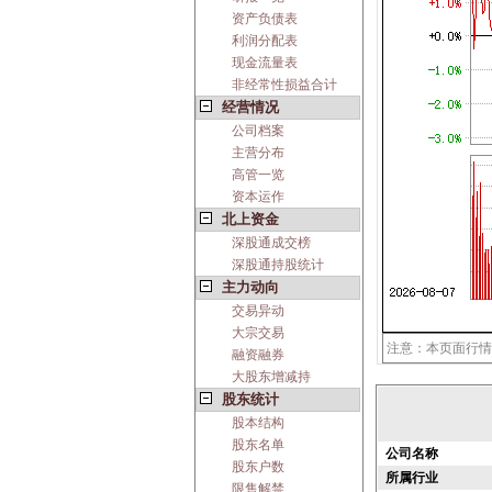
资产负债表
利润分配表
现金流量表
非经常性损益合计
经营情况
公司档案
主营分布
高管一览
资本运作
北上资金
深股通成交榜
深股通持股统计
主力动向
交易异动
大宗交易
注意：本页面行情
融资融券
大股东增减持
股东统计
股本结构
股东名单
公司名称
股东户数
所属行业
限售解禁