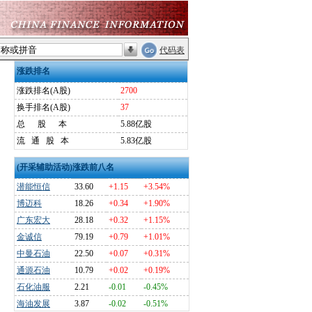
代码表
涨跌排名
涨跌排名(A股)
2700
换手排名(A股)
37
总
股
本
5.88亿股
流
通
股
本
5.83亿股
(开采辅助活动)涨跌前八名
潜能恒信
33.60
+1.15
+3.54%
博迈科
18.26
+0.34
+1.90%
广东宏大
28.18
+0.32
+1.15%
金诚信
79.19
+0.79
+1.01%
中曼石油
22.50
+0.07
+0.31%
通源石油
10.79
+0.02
+0.19%
石化油服
2.21
-0.01
-0.45%
海油发展
3.87
-0.02
-0.51%