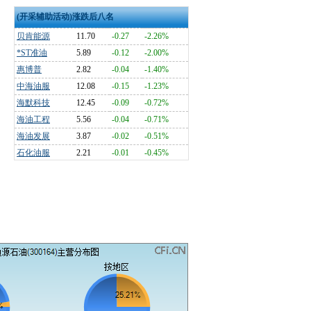
(开采辅助活动)涨跌后八名
贝肯能源
11.70
-0.27
-2.26%
*ST准油
5.89
-0.12
-2.00%
惠博普
2.82
-0.04
-1.40%
中海油服
12.08
-0.15
-1.23%
海默科技
12.45
-0.09
-0.72%
海油工程
5.56
-0.04
-0.71%
海油发展
3.87
-0.02
-0.51%
石化油服
2.21
-0.01
-0.45%