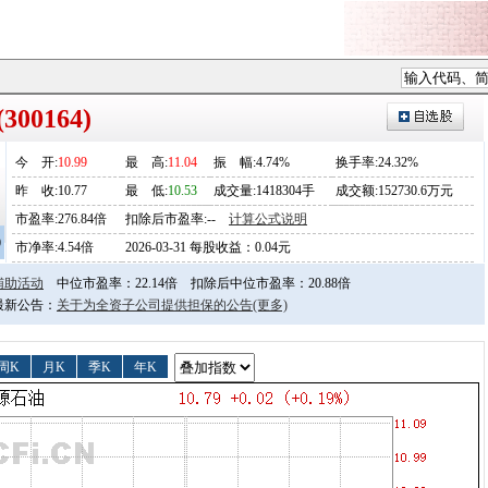
00164)
今
开
:
10.99
最
高
:
11.04
振
幅
:4.74%
换手率:24.32%
昨
收
:10.77
最
低
:
10.53
成交量:1418304手
成交额:152730.6万元
市盈率:276.84倍
扣除后市盈率:--
计算公式说明
0
市净率:4.54倍
2026-03-31 每股收益：0.04元
辅助活动
中位市盈率：22.14倍
扣除后中位市盈率：20.88倍
日最新公告：
关于为全资子公司提供担保的公告
(更多)
周K
月K
季K
年K