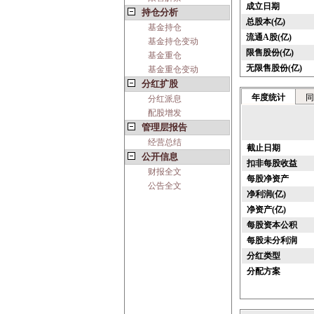
成立日期
持仓分析
总股本(亿)
基金持仓
流通A股(亿)
基金持仓变动
限售股份(亿)
基金重仓
无限售股份(亿)
基金重仓变动
分红扩股
年度统计
同
分红派息
配股增发
管理层报告
经营总结
截止日期
公开信息
扣非每股收益
财报全文
每股净资产
公告全文
净利润(亿)
净资产(亿)
每股资本公积
每股未分利润
分红类型
分配方案