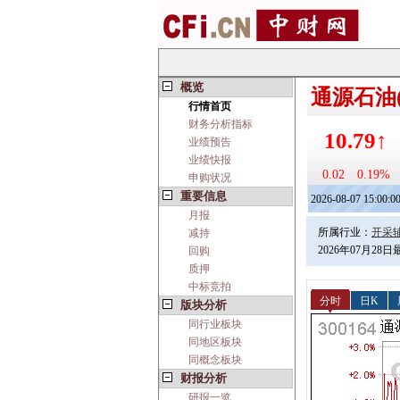
概览
通源石油(3
行情首页
财务分析指标
10.79↑
业绩预告
业绩快报
0.02
0.19%
申购状况
重要信息
2026-08-07 15:00:0
月报
所属行业：
开采
减持
2026年07月28
回购
质押
中标竞拍
分时
日K
版块分析
同行业板块
同地区板块
同概念板块
财报分析
研报一览