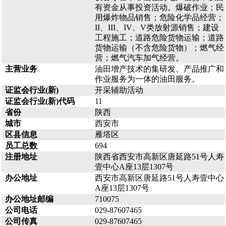
有资金从事投资活动。爆破作业；民
用爆炸物品销售；危险化学品经营；
II、III、IV、V类放射源销售；建设
工程施工；道路危险货物运输；道路
货物运输（不含危险货物）；燃气经
营；燃气汽车加气经营。
主营业务
油田增产技术的集研发、产品推广和
作业服务为一体的油田服务。
证监会行业(新)
开采辅助活动
证监会行业(新)代码
11
省份
陕西
城市
西安市
区县信息
雁塔区
员工总数
694
注册地址
陕西省西安市高新区唐延路51号人寿
壹中心A座13层1307号
办公地址
西安市高新区唐延路51号人寿壹中心
A座13层1307号
办公地址邮编
710075
公司电话
029-87607465
公司传真
029-87607465