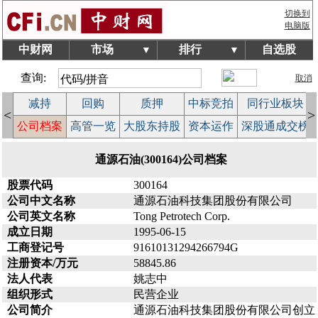
切换到
电脑版
中财网
市场
排行
自选股
▼
▼
查询:
取消
减持
回购
质押
中标竞拍
同行业板块
<
>
益
公司档案
高管一览
大股东持股
资本运作
深股通成交榜
通源石油(300164)公司档案
股票代码
300164
公司中文名称
通源石油科技集团股份有限公司
公司英文名称
Tong Petrotech Corp.
成立日期
1995-06-15
工商登记号
91610131294266794G
注册资本/万元
58845.86
法人代表
姚志中
组织形式
民营企业
公司简介
通源石油科技集团股份有限公司创立