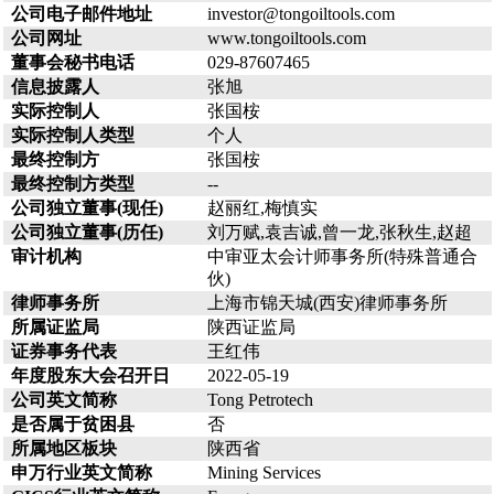
公司电子邮件地址
investor@tongoiltools.com
公司网址
www.tongoiltools.com
董事会秘书电话
029-87607465
信息披露人
张旭
实际控制人
张国桉
实际控制人类型
个人
最终控制方
张国桉
最终控制方类型
--
公司独立董事(现任)
赵丽红,梅慎实
公司独立董事(历任)
刘万赋,袁吉诚,曾一龙,张秋生,赵超
审计机构
中审亚太会计师事务所(特殊普通合
伙)
律师事务所
上海市锦天城(西安)律师事务所
所属证监局
陕西证监局
证券事务代表
王红伟
年度股东大会召开日
2022-05-19
公司英文简称
Tong Petrotech
是否属于贫困县
否
所属地区板块
陕西省
申万行业英文简称
Mining Services