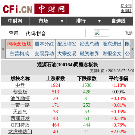
切换到
电脑版
中财网
市场
排行
自选股
▼
▼
查询:
取消
同概念板块
股本分红
配股增发
经营总结
股东进出
限售
<
>
计
主营构成
交易异动
大宗交易
融资融券
财报全文
公告
通源石油(300164)同概念板块
更新时间：2026-08-07 15:00
版块名称
上涨家数
下跌家数
平均涨幅
中盘
1924
1538
+1.18%
创业板
513
428
0.00%
油气勘探
29
31
+0.13%
一带一路
171
253
+0.01%
天然气
38
53
+0.15%
西部开发
48
63
+0.34%
QFII持股
464
444
+0.76%
龙虎榜热门
40
11
+2.02%