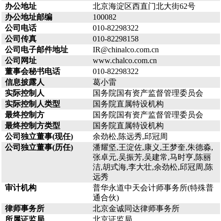
办公地址
北京海淀区西直门北大街62号
办公地址邮编
100082
公司电话
010-82298322
公司传真
010-82298158
公司电子邮件地址
IR@chinalco.com.cn
公司网址
www.chalco.com.cn
董事会秘书电话
010-82298322
信息披露人
葛小雷
实际控制人
国务院国有资产监督管理委员会
实际控制人类型
国务院直属特设机构
最终控制方
国务院国有资产监督管理委员会
最终控制方类型
国务院直属特设机构
公司独立董事(现任)
余劲松,陈远秀,邱冠周
公司独立董事(历任)
潘耀坚,王淀佐,康义,王梦奎,朱德淼,
张卓元,吴振芳,吴建常,马时亨,陈丽
洁,胡式海,李大壮,余劲松,邱冠周,陈
远秀
审计机构
普华永道中天会计师事务所(特殊普
通合伙)
律师事务所
北京金诚同达律师事务所
所属证监局
北京证监局