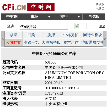
切换到
电脑版
中财网
市场
排行
自选股
▼
▼
查询:
取消
减持
回购
质押
中标竞拍
同行业板块
<
>
益
公司档案
高管一览
大股东持股
资本运作
沪股通成交榜
中国铝业(601600)公司档案
股票代码
601600
公司中文名称
中国铝业股份有限公司
公司英文名称
ALUMINUM CORPORATION OF C
HINA LIMITED
成立日期
2001-09-10
工商登记号
911100007109288314
注册资本/万元
1715497.13
法人代表
何文建
组织形式
中央国有企业