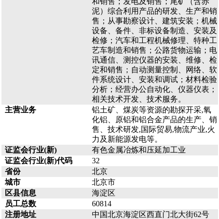
和销售；发电及销售；尾矿（含赤
泥）综合利用产品的研发、生产和销
售；从事勘察设计、建筑安装；机械
设备、备件、非标设备制造、安装及
检修；汽车和工程机械修理、特种工
艺车制造和销售；公路货物运输；电
讯通信、测控仪器的安装、维修、检
定和销售；自动测量控制、网络、软
件系统设计、安装和调试；材料检验
分析；经营办公自动化、仪器仪表；
相关技术开发、技术服务。
主营业务
铝土矿、煤炭等资源的勘探开采,氧
化铝、原铝和铝合金产品的生产、销
售、技术研发,国际贸易,物流产业,火
力及新能源发电等。
证监会行业(新)
有色金属冶炼和压延加工业
证监会行业(新)代码
32
省份
北京
城市
北京市
区县信息
海淀区
员工总数
60814
注册地址
中国北京海淀区西直门北大街62号