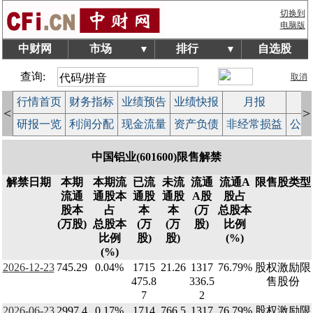
切换到
电脑版
中财网
市场
排行
自选股
▼
▼
查询:
取消
行情首页
财务指标
业绩预告
业绩快报
月报
减
<
>
研报一览
利润分配
现金流量
资产负债
非经常损益
公司
中国铝业(601600)限售解禁
解禁日期
本期
本期流
已流
未流
流通
流通A
限售股类型
流通
通股本
通股
通股
A股
股占
股本
占
本
本
(万
总股本
(万股)
总股本
(万
(万
股)
比例
比例
股)
股)
(%)
(%)
2026-12-23
745.29
0.04%
1715
21.26
1317
76.79%
股权激励限
475.8
336.5
售股份
7
2
2026-06-23
2997.4
0.17%
1714
766.5
1317
76.79%
股权激励限