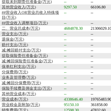
提取未到期责任准备金(万元)
--
--
其他营业收入(万元)
9297.50
66106.80
##营业收入OR营业总收入特殊项
--
--
目(万元)
##营业收入调整项目(万元)
--
--
二、营业总成本(万元)
4684878.30
21306029.1
营业支出(万元)
--
--
退保金(万元)
--
--
赔付支出(万元)
--
--
减:摊回赔付支出(万元)
--
--
提取保险责任准备金(万元)
--
--
减:摊回保险责任准备金(万元)
--
--
保单红利支出(万元)
--
--
分保费用(万元)
--
--
业务及管理费(万元)
--
--
减:摊回分保费用(万元)
--
--
保险手续费及佣金支出(万元)
--
--
其他营业成本(万元)
--
--
营业成本(万元)
4338646.40
19765483.9
营业税金及附加(万元)
95150.10
361858.00
销售费用(万元)
12598.30
47832.60