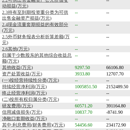
2.2可供出售金融资产公允价值变
--
--
动损益(万元)
2.3持有至到期投资重分类为可供
--
--
出售金融资产损益(万元)
2.4现金流量套期损益的有效部分
--
--
(万元)
2.5外币财务报表分析折算差额(万
--
--
元)
2.6其他(万元)
--
--
归属于少数股东的其他综合收益总
--
--
额(万元)
其他收益(万元)
9297.50
66106.80
资产处置收益(万元)
3933.80
12707.70
(一)按经营持续性分类(万元)
--
--
持续经营净利润(万元)
1005851.50
2152489.50
终止经营净利润(万元)
--
--
(二)按所有权归属分类(万元)
--
--
研发费用(万元)
60571.20
391164.80
信用减值损失(万元)
10837.70
-8741.90
净敞口套期收益(万元)
--
--
其中:利息费用(财务费用)(万元)
54456.60
234172.90