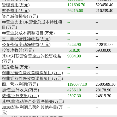
管理费用(万元)
121696.70
523450.40
财务费用(万元)
56215.60
216239.40
资产减值损失(万元)
--
--
##营业支出OR营业总成本特殊项
--
--
目(万元)
##营业总成本调整项目(万元)
--
--
三、非经营性净收益(万元)
--
--
公允价值变动净收益(万元)
5244.90
-12819.90
投资净收益(万元)
-518.20
69330.00
其中:对联营合营企业的投资收益
9084.90
--
(万元)
汇兑收益(万元)
--
--
##非经营性净收益特殊项目(万元)
--
--
##非经营性净收益调整项目(万元)
--
--
四、营业利润(万元)
1190077.10
2580589.30
加:营业外收入(万元)
4256.10
28178.90
减:营业外支出(万元)
2597.30
24815.30
其中:非流动资产处置净损失(万元)
--
--
加:##影响利润总额的其他科目(万
--
--
元)