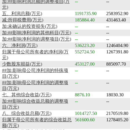
加:##影响利润总额的调整项目(万
--
--
元)
五、利润总额(万元)
1191735.90
2583952.90
减:所得税费用(万元)
185884.40
431463.40
加:未确认的投资损失(万元)
--
--
加:##影响净利润的其他科目(万元)
--
--
加:##影响净利润的调整项目(万元)
--
--
六、净利润(万元)
536223.20
1246404.90
归属于母公司所有者的净利润(万
552724.50
1267391.80
元)
少数股东损益(万元)
453127.00
885097.70
##加:影响母公司净利润的特殊项
--
--
目(万元)
##加:影响母公司净利润的调整项
--
--
目(万元)
七、其他综合收益(万元)
8876.10
18030.30
加:##影响综合收益总额的调整项
--
--
目(万元)
八、综合收益总额(万元)
1014727.50
2170519.80
归属于母公司所有者的综合收益总
561600.60
1278405.20
额(万元)