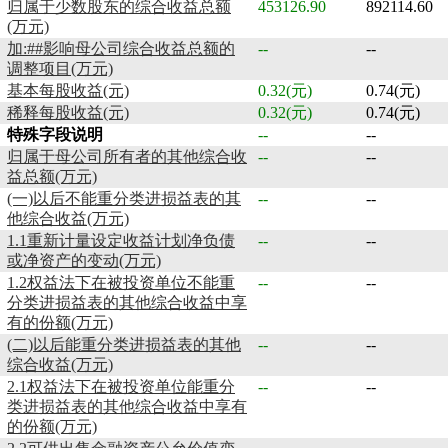
归属于少数股东的综合收益总额
453126.90
892114.60
(万元)
加:##影响母公司综合收益总额的
--
--
调整项目(万元)
基本每股收益(元)
0.32(元)
0.74(元)
稀释每股收益(元)
0.32(元)
0.74(元)
特殊字段说明
--
--
归属于母公司所有者的其他综合收
--
--
益总额(万元)
(一)以后不能重分类进损益表的其
--
--
他综合收益(万元)
1.1重新计量设定收益计划净负债
--
--
或净资产的变动(万元)
1.2权益法下在被投资单位不能重
--
--
分类进损益表的其他综合收益中享
有的份额(万元)
(二)以后能重分类进损益表的其他
--
--
综合收益(万元)
2.1权益法下在被投资单位能重分
--
--
类进损益表的其他综合收益中享有
的份额(万元)