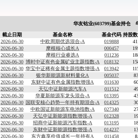
华友钴业(603799)基金持仓
截止日期
基金名称
基金代码
持股数
2026-06-30
中欧周期优选混合-A
019888
41
2026-06-30
摩根核心成长A
000457
19
2026-06-30
摩根行业睿选A
011236
18
2026-06-30
博时中证有色金属矿业主题指数-A
018132
15
2026-06-30
华宝中证稀有金属主题指数增强-A
013942
11
2026-06-30
银华新能源新材料量化A
005037
83
2026-06-30
东财中证有色金属指数增强A
011630
60
2026-06-30
天弘中证新能源汽车A
011512
49
2026-06-30
华夏新能源车龙头混合-A
013395
43
2026-06-30
国联安核心趋势一年持有期混合-A
014325
30
2026-06-30
中欧国证新能源车电池指数-A
027340
27
2026-06-30
天弘中证新能源指数增强-A
012328
19
2026-06-30
招商中证新能源汽车指数-A
013195
18
2026-06-30
东财中证新能源指数增强-A
014237
13
2026-06-30
东方鑫享价值成长一年持有A
011458
8