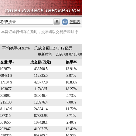
代码表
。本网证券行情存在延时，交易请以交易所即时行
平均换手:4.93%
总成交额:1275.12亿元
更新时间：2026-08-07 15:00
交量(手)
成交额(万元)
换手率
192879
433790.5
13.91%
309481.8
112825.5
3.97%
917104.9
428777.8
10.83%
1193077
1174085
18.27%
608092
339046.4
5.73%
1215130
120976.4
7.00%
881140.9
248241.4
11.72%
237315
87833.93
8.71%
531655
107428.1
2.40%
293947
41007.75
12.42%
1529225
993805.2
10.52%