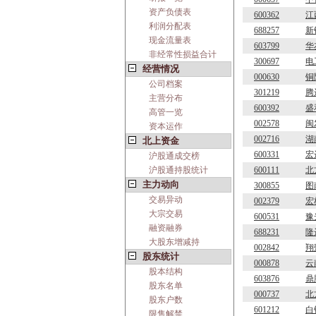
资产负债表
600362
江
利润分配表
688257
新
现金流量表
603799
华
非经常性损益合计
300697
电
经营情况
000630
铜
公司档案
301219
腾
主营分布
600392
盛
高管一览
002578
闽
资本运作
002716
湖
北上资金
600331
宏
沪股通成交榜
沪股通持股统计
600111
北
主力动向
300855
图
交易异动
002379
宏
大宗交易
600531
豫
融资融券
688231
隆
大股东增减持
002842
翔
股东统计
000878
云
股本结构
603876
鼎
股东名单
000737
北
股东户数
601212
白
限售解禁