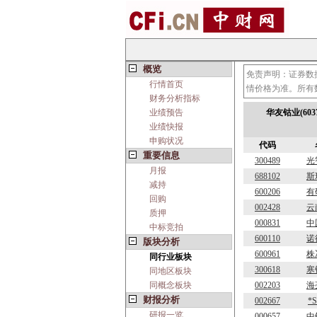
概览
免责声明：证券数
行情首页
情价格为准。所有
财务分析指标
业绩预告
华友钴业(60
业绩快报
申购状况
代码
重要信息
300489
光
月报
688102
斯
减持
600206
有
回购
002428
云
质押
000831
中
中标竞拍
600110
诺
版块分析
600961
株
同行业板块
300618
寒
同地区板块
同概念板块
002203
海
财报分析
002667
*
研报一览
000657
中