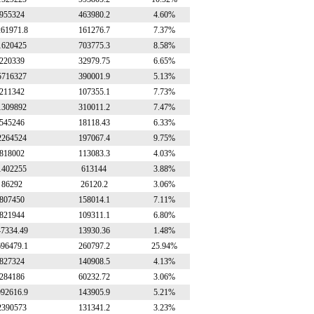
955324
463980.2
4.60%
261971.8
161276.7
7.37%
1620425
703775.3
8.58%
220339
32979.75
6.65%
5716327
390001.9
5.13%
211342
107355.1
7.73%
1309892
310011.2
7.47%
545246
18118.43
6.33%
2264524
197067.4
9.75%
818002
113083.3
4.03%
1402255
613144
3.88%
86292
26120.2
3.06%
807450
158014.1
7.11%
821944
109311.1
6.80%
47334.49
13930.36
1.48%
696479.1
260797.2
25.94%
827324
140908.5
4.13%
284186
60232.72
3.06%
992616.9
143905.9
5.21%
2390573
131341.2
3.23%