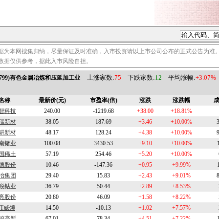
据为本网搜集归纳，尽量保证及时准确，入市投资请以上市公司公布的正式公告为准
数据仅供参考，据此入市风险自担。
上涨家数:
75
下跌家数:
12
平均涨幅:
+3.07%
3799)有色金属冶炼和压延加工业
名称
最新价(元)
市盈率(倍)
涨跌
涨跌幅
成
智科技
240.00
-1219.68
+38.00
+18.81%
瑞新材
38.05
187.69
+3.46
+10.00%
研新材
48.17
128.24
+4.38
+10.00%
南锗业
100.08
3430.53
+9.10
+10.00%
国稀土
57.19
254.46
+5.20
+10.00%
德股份
10.46
-147.36
+0.95
+9.99%
冶集团
29.40
15.83
+2.43
+9.01%
锐钴业
36.79
50.44
+2.89
+8.53%
亮股份
20.80
46.09
+1.58
+8.22%
ST威领
14.50
-10.13
+1.02
+7.57%
钨高新
67.01
78.34
+4.51
+7.22%