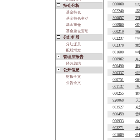
000060
中
持仓分析
002240
盛
基金持仓
300057
万
基金持仓变动
基金重仓
000960
锡
基金重仓变动
600219
南
分红扩股
002237
恒
分红派息
002378
章
配股增发
601600
中
管理层报告
000962
东
经营总结
600490
鹏
公开信息
300337
银
财报全文
000751
锌
公告全文
601137
博
600255
鑫
920068
天
603527
众
600459
贵
000933
神
603271
永
601609
金