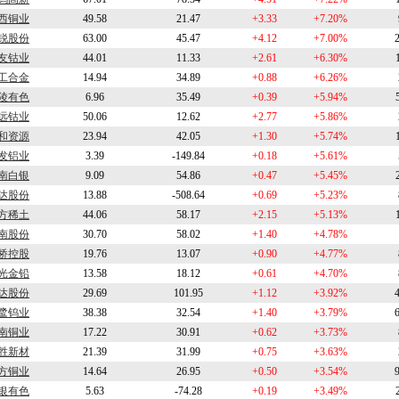
西铜业
49.58
21.47
+3.33
+7.20%
锐股份
63.00
45.47
+4.12
+7.00%
友钴业
44.01
11.33
+2.61
+6.30%
工合金
14.94
34.89
+0.88
+6.26%
陵有色
6.96
35.49
+0.39
+5.94%
远钴业
50.06
12.62
+2.77
+5.86%
和资源
23.94
42.05
+1.30
+5.74%
发铝业
3.39
-149.84
+0.18
+5.61%
南白银
9.09
54.86
+0.47
+5.45%
达股份
13.88
-508.64
+0.69
+5.23%
方稀土
44.06
58.17
+2.15
+5.13%
南股份
30.70
58.02
+1.40
+4.78%
桥控股
19.76
13.07
+0.90
+4.77%
光金铅
13.58
18.12
+0.61
+4.70%
达股份
29.69
101.95
+1.12
+3.92%
鹭钨业
38.38
32.54
+1.40
+3.79%
南铜业
17.22
30.91
+0.62
+3.73%
胜新材
21.39
31.99
+0.75
+3.63%
方铜业
14.64
26.95
+0.50
+3.54%
银有色
5.63
-74.28
+0.19
+3.49%