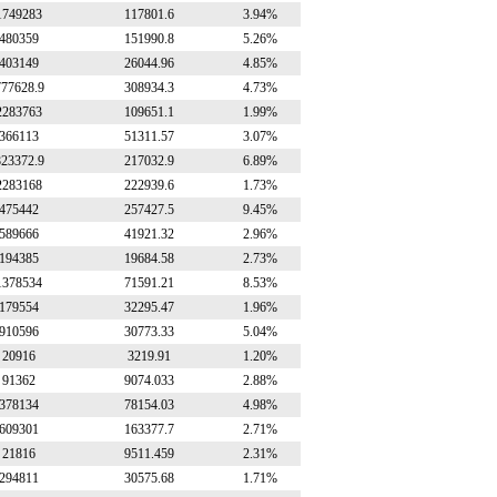
1749283
117801.6
3.94%
480359
151990.8
5.26%
403149
26044.96
4.85%
777628.9
308934.3
4.73%
2283763
109651.1
1.99%
366113
51311.57
3.07%
823372.9
217032.9
6.89%
2283168
222939.6
1.73%
475442
257427.5
9.45%
589666
41921.32
2.96%
194385
19684.58
2.73%
1378534
71591.21
8.53%
179554
32295.47
1.96%
910596
30773.33
5.04%
20916
3219.91
1.20%
91362
9074.033
2.88%
378134
78154.03
4.98%
609301
163377.7
2.71%
21816
9511.459
2.31%
294811
30575.68
1.71%