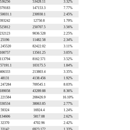
536256
53428.11
3.32%
379183
147153.3
7.77%
850031.1
230930.1
2.45%
393242
12750.8
1.79%
525812
250707.5
3.56%
232123
9036.528
2.25%
25196
11482.58
2.34%
1245520
82422.02
3.11%
100757
13561.25
3.05%
113794
8162.571
3.52%
757191.1
103175.5
1.84%
406333
213803.4
3.35%
48131
4138.456
1.92%
1247284
709545.1
8.03%
189058
43289.88
8.36%
1221584
208426.9
16.10%
330534
38063.85
2.77%
59324
16924.4
1.24%
134606
5817.08
2.62%
32370
4702.96
2.42%
33142
6923.172
1.33%