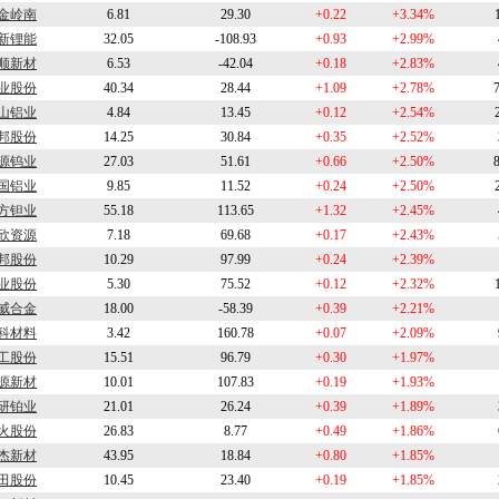
金岭南
6.81
29.30
+0.22
+3.34%
新锂能
32.05
-108.93
+0.93
+2.99%
顺新材
6.53
-42.04
+0.18
+2.83%
业股份
40.34
28.44
+1.09
+2.78%
山铝业
4.84
13.45
+0.12
+2.54%
邦股份
14.25
30.84
+0.35
+2.52%
源钨业
27.03
51.61
+0.66
+2.50%
国铝业
9.85
11.52
+0.24
+2.50%
方钽业
55.18
113.65
+1.32
+2.45%
欣资源
7.18
69.68
+0.17
+2.43%
邦股份
10.29
97.99
+0.24
+2.39%
业股份
5.30
75.52
+0.12
+2.32%
威合金
18.00
-58.39
+0.39
+2.21%
科材料
3.42
160.78
+0.07
+2.09%
工股份
15.51
96.79
+0.30
+1.97%
源新材
10.01
107.83
+0.19
+1.93%
研铂业
21.01
26.24
+0.39
+1.89%
火股份
26.83
8.77
+0.49
+1.86%
杰新材
43.95
18.84
+0.80
+1.85%
田股份
10.45
23.40
+0.19
+1.85%