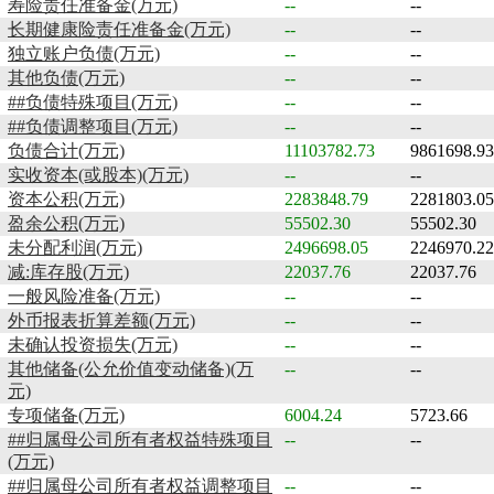
寿险责任准备金(万元)
--
--
长期健康险责任准备金(万元)
--
--
独立账户负债(万元)
--
--
其他负债(万元)
--
--
##负债特殊项目(万元)
--
--
##负债调整项目(万元)
--
--
负债合计(万元)
11103782.73
9861698.93
实收资本(或股本)(万元)
--
--
资本公积(万元)
2283848.79
2281803.05
盈余公积(万元)
55502.30
55502.30
未分配利润(万元)
2496698.05
2246970.22
减:库存股(万元)
22037.76
22037.76
一般风险准备(万元)
--
--
外币报表折算差额(万元)
--
--
未确认投资损失(万元)
--
--
其他储备(公允价值变动储备)(万
--
--
元)
专项储备(万元)
6004.24
5723.66
##归属母公司所有者权益特殊项目
--
--
(万元)
##归属母公司所有者权益调整项目
--
--