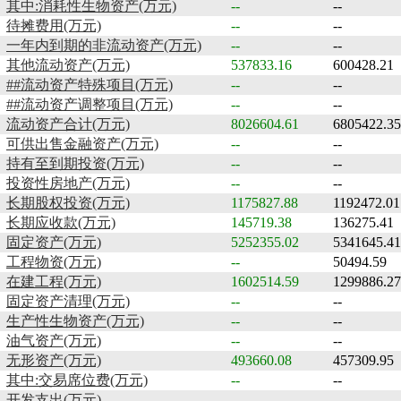
其中:消耗性生物资产(万元)
--
--
待摊费用(万元)
--
--
一年内到期的非流动资产(万元)
--
--
其他流动资产(万元)
537833.16
600428.21
##流动资产特殊项目(万元)
--
--
##流动资产调整项目(万元)
--
--
流动资产合计(万元)
8026604.61
6805422.35
可供出售金融资产(万元)
--
--
持有至到期投资(万元)
--
--
投资性房地产(万元)
--
--
长期股权投资(万元)
1175827.88
1192472.01
长期应收款(万元)
145719.38
136275.41
固定资产(万元)
5252355.02
5341645.41
工程物资(万元)
--
50494.59
在建工程(万元)
1602514.59
1299886.27
固定资产清理(万元)
--
--
生产性生物资产(万元)
--
--
油气资产(万元)
--
--
无形资产(万元)
493660.08
457309.95
其中:交易席位费(万元)
--
--
开发支出(万元)
--
--