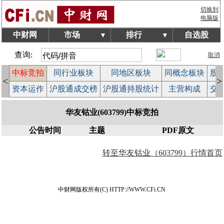
切换到
电脑版
中财网
市场
排行
自选股
▼
▼
查询:
取消
中标竞拍
同行业板块
同地区板块
同概念板块
股
<
>
股
资本运作
沪股通成交榜
沪股通持股统计
主营构成
交
华友钴业(603799)中标竞拍
公告时间
主题
PDF原文
转至华友钴业（603799）行情首页
中财网版权所有(C) HTTP://WWW.CFi.CN