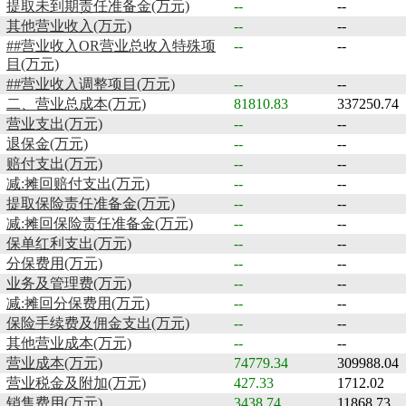
提取未到期责任准备金(万元)
--
--
其他营业收入(万元)
--
--
##营业收入OR营业总收入特殊项
--
--
目(万元)
##营业收入调整项目(万元)
--
--
二、营业总成本(万元)
81810.83
337250.74
营业支出(万元)
--
--
退保金(万元)
--
--
赔付支出(万元)
--
--
减:摊回赔付支出(万元)
--
--
提取保险责任准备金(万元)
--
--
减:摊回保险责任准备金(万元)
--
--
保单红利支出(万元)
--
--
分保费用(万元)
--
--
业务及管理费(万元)
--
--
减:摊回分保费用(万元)
--
--
保险手续费及佣金支出(万元)
--
--
其他营业成本(万元)
--
--
营业成本(万元)
74779.34
309988.04
营业税金及附加(万元)
427.33
1712.02
销售费用(万元)
3438.74
11868.73