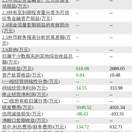
2.2可供出售金融资产公允价值变
--
--
动损益(万元)
2.3持有至到期投资重分类为可供
--
--
出售金融资产损益(万元)
2.4现金流量套期损益的有效部分
--
--
(万元)
2.5外币财务报表分析折算差额(万
--
--
元)
2.6其他(万元)
--
--
归属于少数股东的其他综合收益总
--
--
额(万元)
其他收益(万元)
618.98
2689.05
资产处置收益(万元)
0.84
10.48
(一)按经营持续性分类(万元)
--
--
持续经营净利润(万元)
14.55
333.98
终止经营净利润(万元)
--
--
(二)按所有权归属分类(万元)
--
--
研发费用(万元)
1049.52
4101.34
信用减值损失(万元)
-98.43
-103.31
净敞口套期收益(万元)
--
--
其中:利息费用(财务费用)(万元)
134.72
632.71