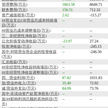
管理费用(万元)
1863.58
8649.71
财务费用(万元)
156.51
712.32
资产减值损失(万元)
2.62
-115.27
##营业支出OR营业总成本特殊项
--
--
目(万元)
##营业总成本调整项目(万元)
--
--
三、非经营性净收益(万元)
--
--
公允价值变动净收益(万元)
-23.97
27.24
投资净收益(万元)
--
-245.15
其中:对联营合营企业的投资收益
--
-246.50
(万元)
汇兑收益(万元)
--
--
##非经营性净收益特殊项目(万元)
--
--
##非经营性净收益调整项目(万元)
--
--
四、营业利润(万元)
87.82
1031.83
加:营业外收入(万元)
35.49
72.92
减:营业外支出(万元)
84.09
73.76
其中:非流动资产处置净损失(万元)
--
--
加:##影响利润总额的其他科目(万
--
--
元)