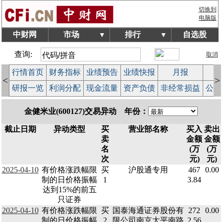
切换到
电脑版
中财网
市场
排行
自选股
▼
▼
查询:
取消
行情首页
财务指标
业绩预告
业绩快报
月报
减
<
>
研报一览
利润分配
现金流量
资产负债
非经常损益
公司
金健米业(600127)交易异动 年份：
截止日期
异动类型
买
营业部名称
买入
卖出
卖
金额
金额
名
(万
(万
次
元)
元)
2025-04-10
有价格涨跌幅限
买
沪股通专用
467
0.00
制的日价格振幅
1
3.84
达到15%的前五
只证券
2025-04-10
有价格涨跌幅限
买
国泰海通证券股份有
272
0.00
制的日价格振幅
2
限公司南京太平南路
2.56