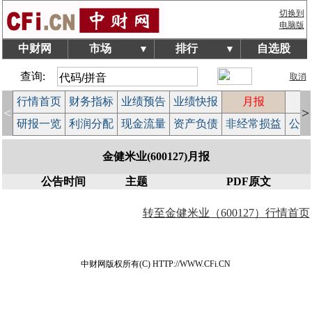
切换到
电脑版
中财网
市场
排行
自选股
▼
▼
查询:
取消
行情首页
财务指标
业绩预告
业绩快报
月报
减
<
>
研报一览
利润分配
现金流量
资产负债
非经常损益
公司
金健米业(600127)月报
公告时间
主题
PDF原文
转至金健米业（600127）行情首页
中财网版权所有(C) HTTP://WWW.CFi.CN