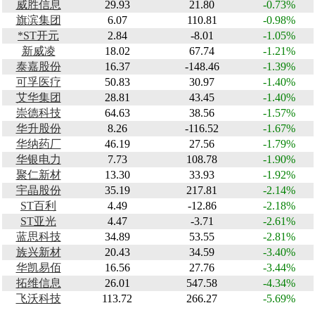
威胜信息
29.93
21.80
-0.73%
旗滨集团
6.07
110.81
-0.98%
*ST开元
2.84
-8.01
-1.05%
新威凌
18.02
67.74
-1.21%
泰嘉股份
16.37
-148.46
-1.39%
可孚医疗
50.83
30.97
-1.40%
艾华集团
28.81
43.45
-1.40%
崇德科技
64.63
38.56
-1.57%
华升股份
8.26
-116.52
-1.67%
华纳药厂
46.19
27.56
-1.79%
华银电力
7.73
108.78
-1.90%
聚仁新材
13.30
33.93
-1.92%
宇晶股份
35.19
217.81
-2.14%
ST百利
4.49
-12.86
-2.18%
ST亚光
4.47
-3.71
-2.61%
蓝思科技
34.89
53.55
-2.81%
族兴新材
20.43
34.59
-3.40%
华凯易佰
16.56
27.76
-3.44%
拓维信息
26.01
547.58
-4.34%
飞沃科技
113.72
266.27
-5.69%