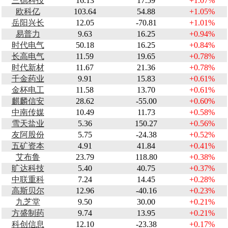
三德科技
16.13
17.59
+1.07%
欧科亿
103.64
54.88
+1.05%
岳阳兴长
12.05
-70.81
+1.01%
易普力
9.63
16.25
+0.94%
时代电气
50.18
16.25
+0.84%
长高电气
11.59
19.65
+0.78%
时代新材
11.67
21.36
+0.78%
千金药业
9.91
15.83
+0.61%
金杯电工
11.58
13.70
+0.61%
麒麟信安
28.62
-55.00
+0.60%
中南传媒
10.49
11.73
+0.58%
雪天盐业
5.36
150.27
+0.56%
友阿股份
5.75
-24.38
+0.52%
五矿资本
4.91
41.84
+0.41%
艾布鲁
23.79
118.80
+0.38%
旷达科技
5.40
40.75
+0.37%
中联重科
7.24
14.45
+0.28%
高斯贝尔
12.96
-40.16
+0.23%
九芝堂
9.50
30.00
+0.21%
方盛制药
9.74
13.95
+0.21%
科创信息
12.10
-23.38
+0.17%