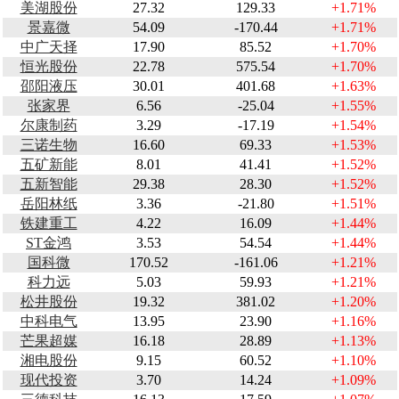
美湖股份
27.32
129.33
+1.71%
景嘉微
54.09
-170.44
+1.71%
中广天择
17.90
85.52
+1.70%
恒光股份
22.78
575.54
+1.70%
邵阳液压
30.01
401.68
+1.63%
张家界
6.56
-25.04
+1.55%
尔康制药
3.29
-17.19
+1.54%
三诺生物
16.60
69.33
+1.53%
五矿新能
8.01
41.41
+1.52%
五新智能
29.38
28.30
+1.52%
岳阳林纸
3.36
-21.80
+1.51%
铁建重工
4.22
16.09
+1.44%
ST金鸿
3.53
54.54
+1.44%
国科微
170.52
-161.06
+1.21%
科力远
5.03
59.93
+1.21%
松井股份
19.32
381.02
+1.20%
中科电气
13.95
23.90
+1.16%
芒果超媒
16.18
28.89
+1.13%
湘电股份
9.15
60.52
+1.10%
现代投资
3.70
14.24
+1.09%