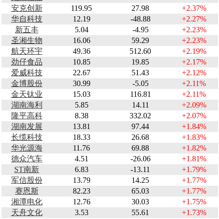
安克创新
119.95
27.98
+2.37%
华自科技
12.19
-48.88
+2.27%
新五丰
5.04
-4.95
+2.23%
圣湘生物
16.06
59.29
+2.23%
航天环宇
49.36
512.60
+2.19%
劲仔食品
10.85
19.85
+2.17%
爱威科技
22.67
51.43
+2.12%
金博股份
30.99
-5.05
+2.11%
金天钛业
15.03
116.81
+2.11%
湖南海利
5.85
14.11
+2.09%
隆平高科
8.38
332.02
+2.07%
湖南发展
13.81
97.44
+1.84%
长缆科技
18.33
26.68
+1.83%
华光源海
11.76
69.88
+1.82%
德众汽车
4.51
-26.06
+1.81%
ST南新
6.83
-13.11
+1.79%
军信股份
13.79
14.25
+1.77%
赛恩斯
82.23
65.03
+1.77%
湘潭电化
12.76
30.03
+1.75%
天舟文化
3.53
55.61
+1.73%