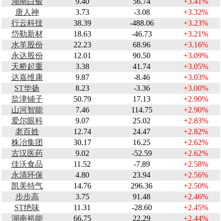
湖南白银
9.40
56.74
+3.41%
唐人神
3.73
-3.08
+3.32%
行云科技
38.39
-488.06
+3.23%
岱勒新材
18.63
-46.73
+3.21%
水羊股份
22.23
68.96
+3.16%
永达股份
12.01
90.50
+3.09%
天桥起重
3.38
41.74
+3.05%
达嘉维康
9.87
-8.46
+3.03%
ST华扬
8.23
-3.36
+3.00%
盐津铺子
50.79
17.13
+2.90%
山河智能
7.46
114.75
+2.90%
爱尔眼科
9.07
25.02
+2.83%
老百姓
12.74
24.47
+2.82%
株冶集团
30.17
16.25
+2.62%
古汉医药
9.02
-52.59
+2.62%
佳沃食品
11.52
-7.89
+2.58%
永清环保
4.80
23.94
+2.56%
凯美特气
14.76
296.36
+2.50%
步步高
3.75
91.48
+2.46%
ST绝味
11.31
-28.60
+2.45%
湖南裕能
66.75
22.29
+2.44%