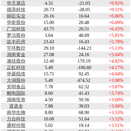
华天酒店
4.32
-21.03
+9.92%
领湃科技
20.73
-28.05
+9.11%
丽臣实业
26.16
16.64
+6.86%
华瓷股份
15.00
20.48
+6.69%
广信科技
43.75
26.51
+6.45%
梦洁股份
3.64
48.69
+5.81%
益丰药房
23.43
16.43
+5.78%
宇环数控
29.10
-144.23
+5.13%
湖南黄金
27.08
24.16
+5.04%
湘佳股份
12.40
179.19
+4.82%
正虹科技
5.49
-106.60
+4.17%
华菱线缆
15.71
92.45
+4.04%
大湖股份
5.49
474.52
+3.98%
克明食品
7.78
62.32
+3.87%
郴电国际
8.60
41.43
+3.74%
湖南投资
4.50
59.56
+3.69%
道道全
7.88
39.03
+3.68%
南华生物
8.80
68.90
+3.53%
力合科技
10.00
51.64
+3.52%
通程控股
5.02
19.14
+3.51%