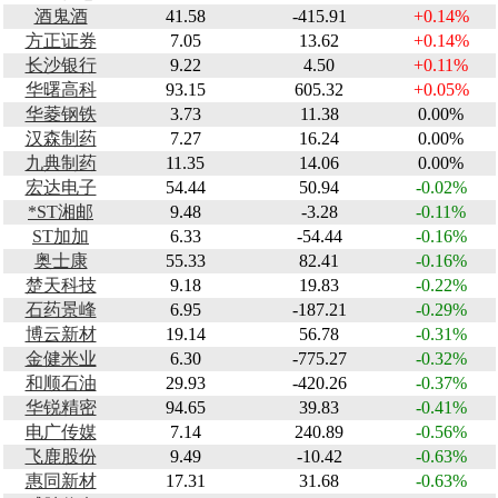
酒鬼酒
41.58
-415.91
+0.14%
方正证券
7.05
13.62
+0.14%
长沙银行
9.22
4.50
+0.11%
华曙高科
93.15
605.32
+0.05%
华菱钢铁
3.73
11.38
0.00%
汉森制药
7.27
16.24
0.00%
九典制药
11.35
14.06
0.00%
宏达电子
54.44
50.94
-0.02%
*ST湘邮
9.48
-3.28
-0.11%
ST加加
6.33
-54.44
-0.16%
奥士康
55.33
82.41
-0.16%
楚天科技
9.18
19.83
-0.22%
石药景峰
6.95
-187.21
-0.29%
博云新材
19.14
56.78
-0.31%
金健米业
6.30
-775.27
-0.32%
和顺石油
29.93
-420.26
-0.37%
华锐精密
94.65
39.83
-0.41%
电广传媒
7.14
240.89
-0.56%
飞鹿股份
9.49
-10.42
-0.63%
惠同新材
17.31
31.68
-0.63%