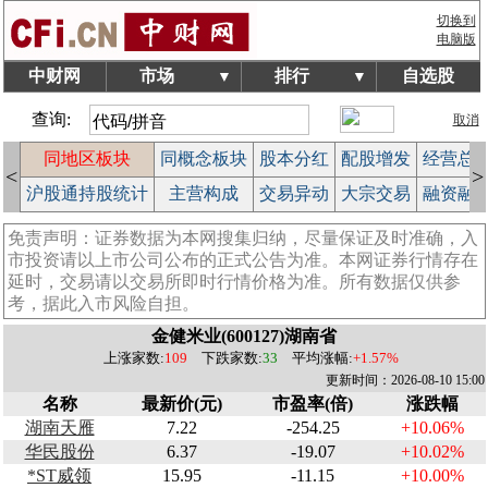
切换到
电脑版
中财网
市场
排行
自选股
▼
▼
查询:
取消
块
同地区板块
同概念板块
股本分红
配股增发
经营总
<
>
榜
沪股通持股统计
主营构成
交易异动
大宗交易
融资融
免责声明：证券数据为本网搜集归纳，尽量保证及时准确，入
市投资请以上市公司公布的正式公告为准。本网证券行情存在
延时，交易请以交易所即时行情价格为准。所有数据仅供参
考，据此入市风险自担。
金健米业(600127)湖南省
上涨家数:
109
下跌家数:
33
平均涨幅:
+1.57%
更新时间：2026-08-10 15:00
名称
最新价(元)
市盈率(倍)
涨跌幅
湖南天雁
7.22
-254.25
+10.06%
华民股份
6.37
-19.07
+10.02%
*ST威领
15.95
-11.15
+10.00%