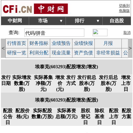
切换到
电脑版
中财网
市场
排行
自选股
▼
▼
查询:
取消
行情首页
财务指标
业绩预告
业绩快报
月报
减
<
>
研报一览
利润分配
现金流量
资产负债
非经常损益
公司
埃泰克(603293)配股增发(增发)
发行
实际增发
实际募集
增发
发行
发行前总
发行后总
增发
日期
数量(万
净额(万
价
方式
股本(万
股本(万
上市
股)
元)
(元)
股)
股)
日
埃泰克(603293)配股增发(配股)
配股
配股价
实际配股
实际募资
股权
除权
配股
配股
公告
格(元)
数量(万股)
总额(万元)
登记
基准
上市
方案
日
日
日
日