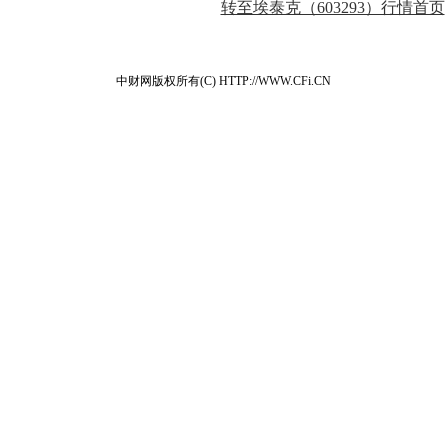
转至埃泰克（603293）行情首页
中财网版权所有(C) HTTP://WWW.CFi.CN