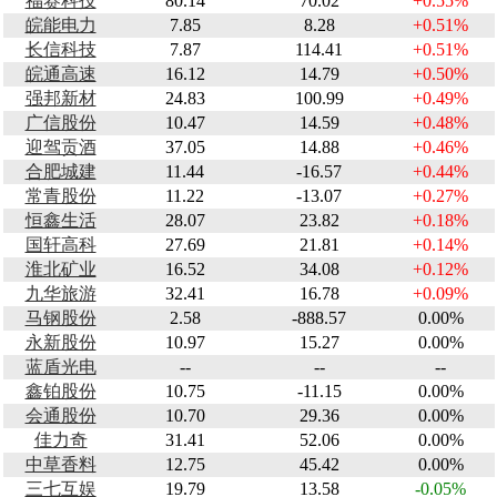
福赛科技
80.14
70.02
+0.55%
皖能电力
7.85
8.28
+0.51%
长信科技
7.87
114.41
+0.51%
皖通高速
16.12
14.79
+0.50%
强邦新材
24.83
100.99
+0.49%
广信股份
10.47
14.59
+0.48%
迎驾贡酒
37.05
14.88
+0.46%
合肥城建
11.44
-16.57
+0.44%
常青股份
11.22
-13.07
+0.27%
恒鑫生活
28.07
23.82
+0.18%
国轩高科
27.69
21.81
+0.14%
淮北矿业
16.52
34.08
+0.12%
九华旅游
32.41
16.78
+0.09%
马钢股份
2.58
-888.57
0.00%
永新股份
10.97
15.27
0.00%
蓝盾光电
--
--
--
鑫铂股份
10.75
-11.15
0.00%
会通股份
10.70
29.36
0.00%
佳力奇
31.41
52.06
0.00%
中草香料
12.75
45.42
0.00%
三七互娱
19.79
13.58
-0.05%