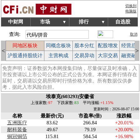
切换到
电脑版
中财网
市场
排行
自选股
▼
▼
查询:
取消
块
同地区板块
同概念板块
股本分红
配股增发
经营总
<
>
榜
沪股通持股统计
主营构成
交易异动
大宗交易
融资融
免责声明：证券数据为本网搜集归纳，尽量保证及时准确，入
市投资请以上市公司公布的正式公告为准。本网证券行情存在
延时，交易请以交易所即时行情价格为准。所有数据仅供参
考，据此入市风险自担。
埃泰克(603293)安徽省
上涨家数:
97
下跌家数:
83
平均涨幅:
+1.15%
更新时间：2026-08-07 15:00
名称
最新价(元)
市盈率(倍)
涨跌幅
五洲医疗
83.62
266.84
+20.01%
耐科装备
49.67
79.19
+20.00%
铜冠铜箔
115.81
584.54
+16.98%