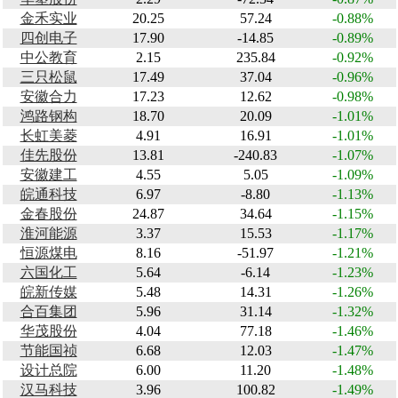
金禾实业
20.25
57.24
-0.88%
四创电子
17.90
-14.85
-0.89%
中公教育
2.15
235.84
-0.92%
三只松鼠
17.49
37.04
-0.96%
安徽合力
17.23
12.62
-0.98%
鸿路钢构
18.70
20.09
-1.01%
长虹美菱
4.91
16.91
-1.01%
佳先股份
13.81
-240.83
-1.07%
安徽建工
4.55
5.05
-1.09%
皖通科技
6.97
-8.80
-1.13%
金春股份
24.87
34.64
-1.15%
淮河能源
3.37
15.53
-1.17%
恒源煤电
8.16
-51.97
-1.21%
六国化工
5.64
-6.14
-1.23%
皖新传媒
5.48
14.31
-1.26%
合百集团
5.96
31.14
-1.32%
华茂股份
4.04
77.18
-1.46%
节能国祯
6.68
12.03
-1.47%
设计总院
6.00
11.20
-1.48%
汉马科技
3.96
100.82
-1.49%