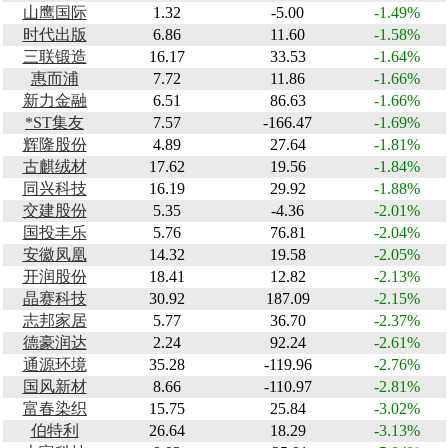
山鹰国际
1.32
-5.00
-1.49%
时代出版
6.86
11.60
-1.58%
三联锻造
16.17
33.53
-1.64%
惠而浦
7.72
11.86
-1.66%
新力金融
6.51
86.63
-1.66%
*ST集友
7.57
-166.47
-1.69%
辉隆股份
4.89
27.64
-1.81%
古麒绒材
17.62
19.56
-1.84%
同兴科技
16.19
29.92
-1.88%
交建股份
5.35
-4.36
-2.01%
国投丰乐
5.76
76.81
-2.04%
安徽凤凰
14.32
19.58
-2.05%
开润股份
18.41
12.82
-2.13%
晶赛科技
30.92
187.09
-2.15%
志邦家居
5.77
36.70
-2.37%
德豪润达
2.24
92.24
-2.61%
通源环境
35.28
-119.96
-2.76%
国风新材
8.66
-110.97
-2.81%
富春染织
15.75
25.84
-3.02%
伯特利
26.64
18.29
-3.13%