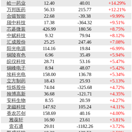
峆一药业
12.40
40.01
+14.29%
万邦医药
56.33
215.77
+12.21%
合锻智能
22.68
-39.38
+9.99%
颀中科技
17.38
-364.32
+9.51%
芯碁微装
426.99
180.56
+8.75%
中赋科技
9.32
79.94
+8.12%
汇成股份
25.25
247.46
+7.08%
阳光电源
114.16
19.84
+6.99%
铜陵有色
6.96
35.49
+5.94%
皖仪科技
28.71
53.16
+5.47%
铜峰电子
8.94
48.07
+5.42%
埃科光电
158.00
136.78
+5.34%
立方制药
18.43
25.93
+5.13%
恒烁股份
74.04
-325.68
+4.72%
翰博高新
36.68
-121.71
+4.35%
安科生物
8.55
20.59
+4.27%
龙磁科技
147.92
105.24
+4.11%
香农芯创
158.69
40.16
+4.00%
雅葆轩
16.90
23.61
+3.81%
壹石通
29.01
-1182.26
+3.72%