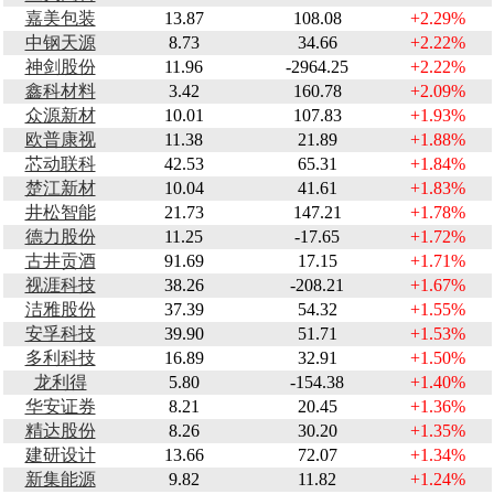
嘉美包装
13.87
108.08
+2.29%
中钢天源
8.73
34.66
+2.22%
神剑股份
11.96
-2964.25
+2.22%
鑫科材料
3.42
160.78
+2.09%
众源新材
10.01
107.83
+1.93%
欧普康视
11.38
21.89
+1.88%
芯动联科
42.53
65.31
+1.84%
楚江新材
10.04
41.61
+1.83%
井松智能
21.73
147.21
+1.78%
德力股份
11.25
-17.65
+1.72%
古井贡酒
91.69
17.15
+1.71%
视涯科技
38.26
-208.21
+1.67%
洁雅股份
37.39
54.32
+1.55%
安孚科技
39.90
51.71
+1.53%
多利科技
16.89
32.91
+1.50%
龙利得
5.80
-154.38
+1.40%
华安证券
8.21
20.45
+1.36%
精达股份
8.26
30.20
+1.35%
建研设计
13.66
72.07
+1.34%
新集能源
9.82
11.82
+1.24%