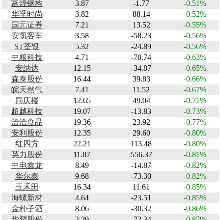
富煌钢构
3.87
-1.77
-0.51%
华孚时尚
3.82
88.14
-0.52%
国元证券
7.21
13.52
-0.55%
安凯客车
3.58
-58.23
-0.56%
ST荃银
5.32
-24.89
-0.56%
中粮科技
4.71
-70.74
-0.63%
安纳达
12.15
-34.87
-0.65%
森泰股份
16.44
39.83
-0.66%
皖天然气
7.41
11.52
-0.67%
同庆楼
12.65
49.04
-0.71%
超越科技
19.07
-13.83
-0.73%
洽洽食品
19.36
23.92
-0.77%
安利股份
12.35
29.60
-0.80%
红四方
22.21
113.48
-0.80%
英力股份
11.07
556.37
-0.81%
中电鑫龙
8.49
-14.87
-0.82%
华尔泰
9.68
-73.30
-0.82%
玉禾田
16.34
11.61
-0.85%
海螺新材
4.64
-23.51
-0.85%
金种子酒
8.06
-30.32
-0.86%
华塑股份
2.29
-72.34
-0.87%