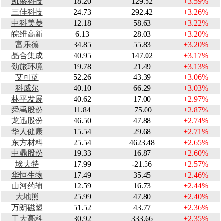
凯盛科技
18.20
129.52
+3.59%
三佳科技
24.73
292.42
+3.26%
中科美菱
12.18
58.63
+3.22%
皖维高新
6.13
28.03
+3.20%
富乐德
34.85
55.83
+3.20%
晶合集成
40.95
147.02
+3.17%
劲旅环境
19.78
21.49
+3.13%
艾可蓝
52.26
43.39
+3.06%
科威尔
40.10
66.29
+3.03%
林平发展
40.62
17.00
+2.97%
舜禹股份
11.84
-75.00
+2.87%
龙迅股份
46.50
47.88
+2.74%
华人健康
15.54
29.68
+2.71%
东方材料
25.54
4623.48
+2.65%
中鼎股份
19.33
16.87
+2.60%
埃夫特
17.99
-21.36
+2.57%
华恒生物
17.49
35.45
+2.46%
山河药辅
12.59
16.73
+2.44%
大地熊
25.99
47.80
+2.40%
万朗磁塑
51.52
43.77
+2.36%
工大高科
30.92
333.66
+2.35%