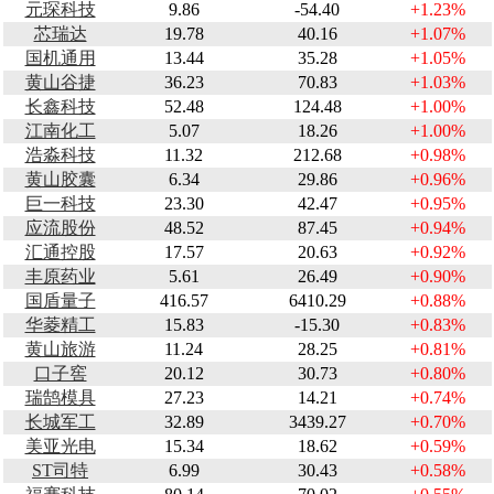
元琛科技
9.86
-54.40
+1.23%
芯瑞达
19.78
40.16
+1.07%
国机通用
13.44
35.28
+1.05%
黄山谷捷
36.23
70.83
+1.03%
长鑫科技
52.48
124.48
+1.00%
江南化工
5.07
18.26
+1.00%
浩淼科技
11.32
212.68
+0.98%
黄山胶囊
6.34
29.86
+0.96%
巨一科技
23.30
42.47
+0.95%
应流股份
48.52
87.45
+0.94%
汇通控股
17.57
20.63
+0.92%
丰原药业
5.61
26.49
+0.90%
国盾量子
416.57
6410.29
+0.88%
华菱精工
15.83
-15.30
+0.83%
黄山旅游
11.24
28.25
+0.81%
口子窖
20.12
30.73
+0.80%
瑞鹄模具
27.23
14.21
+0.74%
长城军工
32.89
3439.27
+0.70%
美亚光电
15.34
18.62
+0.59%
ST司特
6.99
30.43
+0.58%