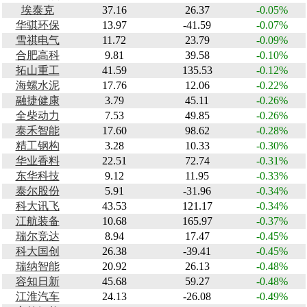
埃泰克
37.16
26.37
-0.05%
华骐环保
13.97
-41.59
-0.07%
雪祺电气
11.72
23.79
-0.09%
合肥高科
9.81
39.58
-0.10%
拓山重工
41.59
135.53
-0.12%
海螺水泥
17.76
12.06
-0.22%
融捷健康
3.79
45.11
-0.26%
全柴动力
7.53
49.85
-0.26%
泰禾智能
17.60
98.62
-0.28%
精工钢构
3.28
10.33
-0.30%
华业香料
22.51
72.74
-0.31%
东华科技
9.12
11.95
-0.33%
泰尔股份
5.91
-31.96
-0.34%
科大讯飞
43.53
121.17
-0.34%
江航装备
10.68
165.97
-0.37%
瑞尔竞达
8.94
17.47
-0.45%
科大国创
26.38
-39.41
-0.45%
瑞纳智能
20.92
26.13
-0.48%
容知日新
45.68
59.27
-0.48%
江淮汽车
24.13
-26.08
-0.49%