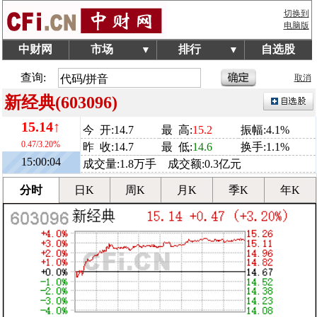
切换到
电脑版
中财网
市场
排行
自选股
▼
▼
查询:
取消
新经典(603096)
15.14↑
今 开:14.7
最 高:
15.2
振幅:4.1%
0.47/3.20%
昨 收:14.7
最 低:
14.6
换手:1.1%
15:00:04
成交量:1.8万手 成交额:0.3亿元
分时
日K
周K
月K
季K
年K