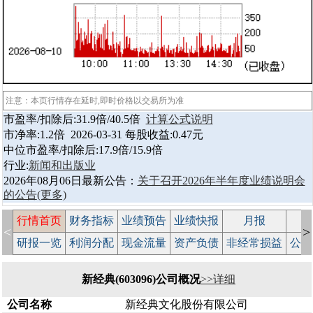
注意：本页行情存在延时,即时价格以交易所为准
市盈率/扣除后:31.9倍/40.5倍
计算公式说明
市净率:1.2倍 2026-03-31 每股收益:0.47元
中位市盈率/扣除后:17.9倍/15.9倍
行业:
新闻和出版业
2026年08月06日最新公告：
关于召开2026年半年度业绩说明会
的公告
(更多)
行情首页
财务指标
业绩预告
业绩快报
月报
减
<
>
研报一览
利润分配
现金流量
资产负债
非经常损益
公司
新经典(603096)公司概况
>>详细
公司名称
新经典文化股份有限公司