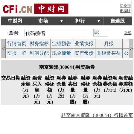
切换到
电脑版
中财网
市场
排行
自选股
▼
▼
查询:
取消
行情首页
财务指标
业绩预告
业绩快报
月报
减
<
>
研报一览
利润分配
现金流量
资产负债
非经常损益
公司
南京聚隆(300644)融资融券
交易日期
融资
融资
融资
融券
融券
融券
融券
融资融
融资融
余额
买入
偿还
余量
卖出
偿还
余额
券余额
券差额
(万
额
额
(万
量
量
(万
(万元)
(万元)
元)
(万
(万
股)
(万
(万
元)
元)
元)
股)
股)
转至南京聚隆（300644）行情首页