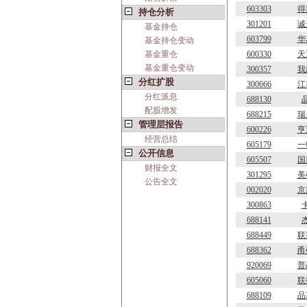
603303
得
持仓分析
301201
诚
基金持仓
603799
华
基金持仓变动
基金重仓
600330
天
基金重仓变动
300357
我
分红扩股
300666
江
分红派息
688130
配股增发
688215
瑞
管理层报告
600226
亨
经营总结
605179
一
公开信息
605507
国
财报全文
301295
美
公告全文
002020
京
300863
688141
688449
联
688362
甬
920069
普
605060
联
688109
品