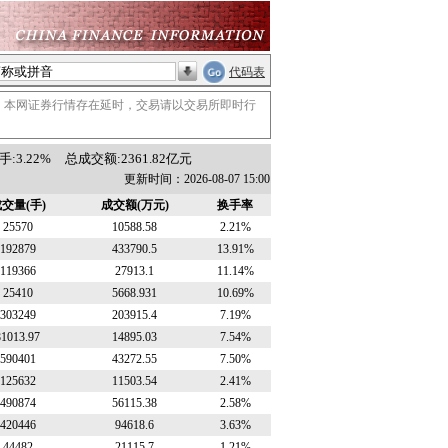
代码表
。本网证券行情存在延时，交易请以交易所即时行
:3.22%
总成交额:2361.82亿元
更新时间：2026-08-07 15:00
交量(手)
成交额(万元)
换手率
25570
10588.58
2.21%
192879
433790.5
13.91%
119366
27913.1
11.14%
25410
5668.931
10.69%
303249
203915.4
7.19%
81013.97
14895.03
7.54%
590401
43272.55
7.50%
125632
11503.54
2.41%
490874
56115.38
2.58%
420446
94618.6
3.63%
44482
21115.7
1.21%