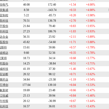
恒电气
40.08
172.40
+1.54
+4.00%
联集成
8.59
-143.74
+0.33
+4.00%
亚制程
5.22
-85.73
+0.20
+3.98%
美科技
70.51
136.78
+2.70
+3.98%
宇股份
21.84
79.40
+0.83
+3.95%
丰科技
27.23
186.76
+1.03
+3.93%
达合金
56.31
25.92
+2.11
+3.89%
磊股份
45.82
-54.60
+1.71
+3.88%
福斯特
15.61
59.86
+0.57
+3.79%
波精达
9.60
52.56
+0.35
+3.78%
普莱得
18.73
34.14
+0.68
+3.77%
邦股份
14.25
-38.84
+0.51
+3.71%
城科技
41.19
37.30
+1.46
+3.67%
安诊断
20.32
98.12
+0.71
+3.62%
康药业
34.84
-23.38
+1.19
+3.54%
芯博创
177.04
139.10
+6.04
+3.53%
象新材
19.69
23.48
+0.66
+3.47%
江恒威
25.13
39.94
+0.84
+3.46%
方控股
20.12
-36.99
+0.67
+3.44%
化科技
16.57
36.01
+0.55
+3.43%