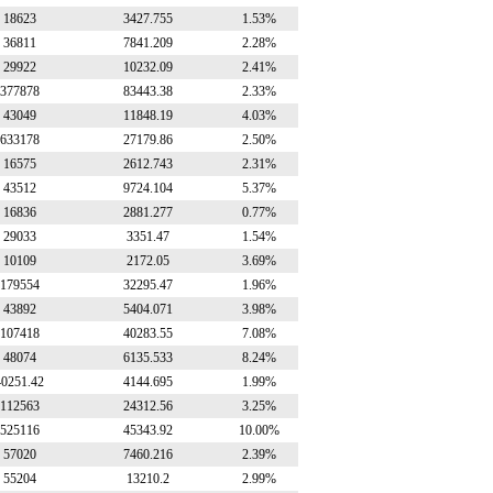
18623
3427.755
1.53%
36811
7841.209
2.28%
29922
10232.09
2.41%
377878
83443.38
2.33%
43049
11848.19
4.03%
633178
27179.86
2.50%
16575
2612.743
2.31%
43512
9724.104
5.37%
16836
2881.277
0.77%
29033
3351.47
1.54%
10109
2172.05
3.69%
179554
32295.47
1.96%
43892
5404.071
3.98%
107418
40283.55
7.08%
48074
6135.533
8.24%
40251.42
4144.695
1.99%
112563
24312.56
3.25%
525116
45343.92
10.00%
57020
7460.216
2.39%
55204
13210.2
2.99%