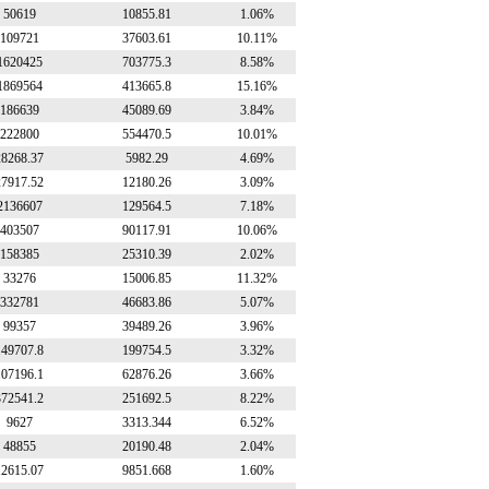
50619
10855.81
1.06%
109721
37603.61
10.11%
1620425
703775.3
8.58%
1869564
413665.8
15.16%
186639
45089.69
3.84%
222800
554470.5
10.01%
28268.37
5982.29
4.69%
27917.52
12180.26
3.09%
2136607
129564.5
7.18%
403507
90117.91
10.06%
158385
25310.39
2.02%
33276
15006.85
11.32%
332781
46683.86
5.07%
99357
39489.26
3.96%
149707.8
199754.5
3.32%
107196.1
62876.26
3.66%
372541.2
251692.5
8.22%
9627
3313.344
6.52%
48855
20190.48
2.04%
12615.07
9851.668
1.60%