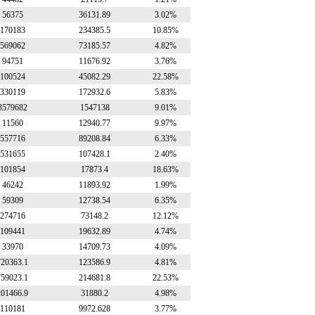
56375
36131.89
3.02%
170183
234385.5
10.85%
569062
73185.57
4.82%
94751
11676.92
3.76%
100524
45082.29
22.58%
330119
172932.6
5.83%
3579682
1547138
9.01%
11560
12940.77
9.97%
557716
89208.84
6.33%
531655
107428.1
2.40%
101854
17873.4
18.63%
46242
11893.92
1.99%
59309
12738.54
6.35%
274716
73148.2
12.12%
109441
19632.89
4.74%
33970
14709.73
4.09%
720363.1
123586.9
4.81%
759023.1
214681.8
22.53%
201466.9
31880.2
4.98%
110181
9972.628
3.77%