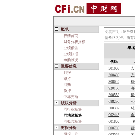
概览
免责声明：证券数
行情首页
情价格为准。所有
财务分析指标
业绩预告
泰福
业绩快报
申购状况
代码
重要信息
301008
宏
月报
300489
光
减持
300649
杭
回购
920166
海
质押
300558
贝
中标竞拍
688296
和
版块分析
300307
慈
同行业板块
002443
金
同地区板块
同概念板块
601865
财报分析
000739
普
研报一览
002552
宝