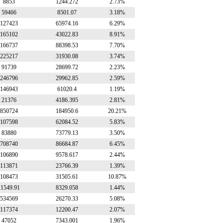
8853
1244.272
2.73%
59466
8501.07
3.18%
127423
65974.16
6.29%
165102
43022.83
8.91%
166737
88398.53
7.70%
225217
31930.08
3.74%
91739
28699.72
2.23%
246796
29962.85
2.59%
146943
61020.4
1.19%
21376
4186.395
2.81%
850724
184950.6
20.21%
107598
62084.52
5.83%
83880
73779.13
3.50%
708740
86684.87
6.45%
106890
9578.617
2.44%
113871
23766.39
1.39%
108473
31505.61
10.87%
21549.91
8329.058
1.44%
534569
26270.33
5.08%
117374
12200.47
2.07%
47052
7343.001
1.96%