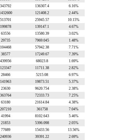
343792
136307.4
6.16%
1432600
121408.2
2.44%
513701
25945.57
10.15%
199878
139147.1
4.67%
63556
13580.39
3.02%
29735
7969.045
1.48%
104468
57942.38
7.71%
38577
17249.67
7.39%
439956
68023.8
1.69%
123347
11711.38
2.82%
28466
5215.08
6.97%
141963
19873.51
5.37%
23630
9620.754
2.38%
363764
72333.73
7.25%
63180
21614.84
4.38%
207210
361758
7.04%
41994
8102.643
5.46%
21853
5396.098
2.05%
77689
15433.56
13.56%
240936
39391.22
2.69%