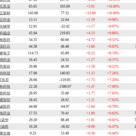
元泵业
65.01
103.69
+5.91
+10.00%
正新材
143.00
77.52
+13.00
+10.00%
正药业
13.11
22.04
+1.19
+9.98%
伦钢琴
12.91
-32.42
+1.17
+9.97%
科磁业
45.94
219.83
+4.13
+9.88%
格医药
54.35
60.66
+4.72
+9.51%
国巨石
44.38
46.48
+3.60
+8.83%
睿电子
114.73
65.89
+9.22
+8.74%
洲药业
16.45
24.52
+1.27
+8.37%
亮股份
20.80
46.09
+1.58
+8.22%
特科技
17.00
140.82
+1.15
+7.26%
T东尼
26.06
-119.05
+1.75
+7.20%
枪科技
22.28
-1580.07
+1.47
+7.06%
智科技
26.95
35.00
+1.77
+7.03%
通智控
18.45
26.62
+1.21
+7.02%
诚医药
44.68
-94.97
+2.84
+6.79%
海药业
17.55
70.41
+1.09
+6.62%
美诺华
29.20
88.49
+1.81
+6.61%
美迪凯
16.28
-36.82
+0.99
+6.47%
康生物
9.25
53.40
+0.56
+6.44%