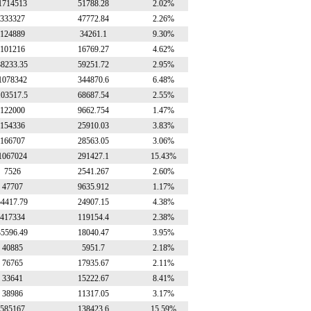
1714513
51788.28
2.02%
333327
47772.84
2.26%
124889
34261.1
9.30%
101216
16769.27
4.62%
88233.35
59251.72
2.95%
1078342
344870.6
6.48%
103517.5
68687.54
2.55%
122000
9662.754
1.47%
154336
25910.03
3.83%
166707
28563.05
3.06%
1067024
291427.1
15.43%
7526
2541.267
2.60%
47707
9635.912
1.17%
54417.79
24907.15
4.38%
417334
119154.4
2.38%
35596.49
18040.47
3.95%
40885
5951.7
2.18%
76765
17935.67
2.11%
33641
15222.67
8.41%
38986
11317.05
3.17%
585167
138423.6
15.59%