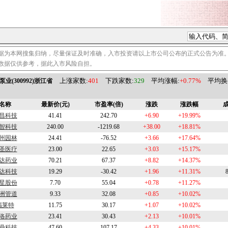
据为本网搜集归纳，尽量保证及时准确，入市投资请以上市公司公布的正式公告为准
数据仅供参考，据此入市风险自担。
上涨家数:
401
下跌家数:
329
平均涨幅:
+0.77%
平均换手
泵业(300992)浙江省
名称
最新价(元)
市盈率(倍)
涨跌
涨跌幅
成
昌科技
41.41
242.70
+6.90
+19.99%
智科技
240.00
-1219.68
+38.00
+18.81%
州园林
24.41
-76.52
+3.66
+17.64%
圣医疗
23.00
22.65
+3.03
+15.17%
达药业
70.21
67.37
+8.82
+14.37%
达科技
19.29
-30.42
+1.96
+11.31%
星股份
7.70
55.04
+0.78
+11.27%
洲管道
9.33
32.08
+0.85
+10.02%
福莱特
11.75
30.17
+1.07
+10.02%
洛药业
23.41
30.43
+2.13
+10.01%
鼎科技
47.60
107.17
+4.33
+10.01%