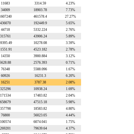
11683
3314.59
4.23%
34009
18903.78
7.73%
1607240
461578.4
27.27%
436070
192449.9
5.65%
44718
5332.224
2.76%
315761
43906.24
5.89%
39395.49
10278.08
3.59%
41551.91
4523.182
2.78%
14350
3900.884
3.12%
5628.88
2576.393
0.71%
76348
5588.096
1.67%
60926
16231.3
6.20%
16251
3787.38
2.08%
325296
10938.24
1.69%
171534
17483.82
2.04%
658679
47515.18
5.98%
357798
18583.82
4.80%
76800
56023.05
4.44%
100574
6074.041
1.75%
269201
79639.64
4.37%