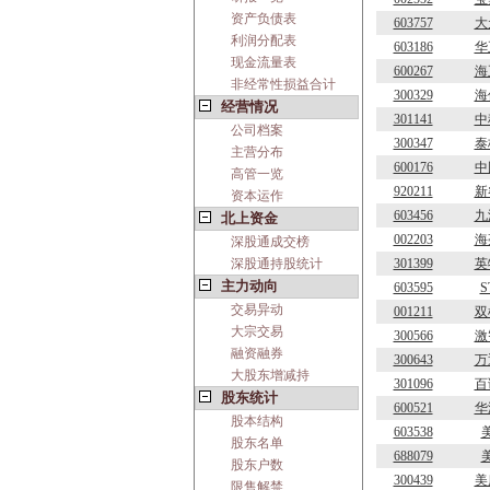
资产负债表
603757
大
利润分配表
603186
华
现金流量表
600267
海
非经常性损益合计
300329
海
经营情况
301141
中
公司档案
300347
泰
主营分布
600176
中
高管一览
920211
新
资本运作
603456
九
北上资金
002203
海
深股通成交榜
深股通持股统计
301399
英
主力动向
603595
S
交易异动
001211
双
大宗交易
300566
激
融资融券
300643
万
大股东增减持
301096
百
股东统计
600521
华
股本结构
603538
股东名单
688079
股东户数
300439
美
限售解禁