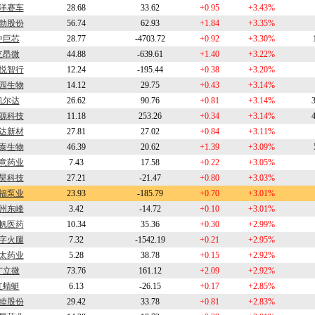
洋赛车
28.68
33.62
+0.95
+3.43%
勃股份
56.74
62.93
+1.84
+3.35%
中巨芯
28.77
-4703.72
+0.92
+3.30%
立昂微
44.88
-639.61
+1.40
+3.22%
悦智行
12.24
-195.44
+0.38
+3.20%
园生物
14.12
29.75
+0.43
+3.14%
凯尔达
26.62
90.76
+0.81
+3.14%
源科技
11.18
253.26
+0.34
+3.14%
达新材
27.81
27.02
+0.84
+3.11%
泰生物
46.39
20.62
+1.39
+3.09%
意药业
7.43
17.58
+0.22
+3.05%
昊科技
27.21
-21.47
+0.80
+3.03%
福泵业
23.93
-185.79
+0.70
+3.01%
州东峰
3.42
-14.72
+0.10
+3.01%
帆医药
10.34
35.36
+0.30
+2.99%
字火腿
7.32
-1542.19
+0.21
+2.95%
太药业
5.28
38.78
+0.15
+2.92%
广立微
73.76
161.12
+2.09
+2.92%
红蜻蜓
6.13
-26.15
+0.17
+2.85%
睦股份
29.42
33.78
+0.81
+2.83%