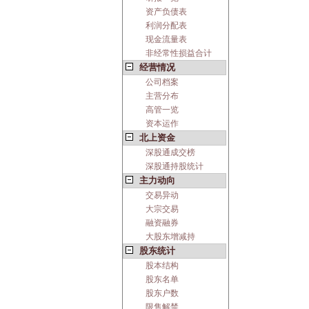
资产负债表
利润分配表
现金流量表
非经常性损益合计
经营情况
公司档案
主营分布
高管一览
资本运作
北上资金
深股通成交榜
深股通持股统计
主力动向
交易异动
大宗交易
融资融券
大股东增减持
股东统计
股本结构
股东名单
股东户数
限售解禁