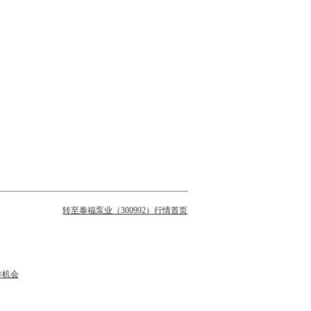
转至泰福泵业（300992）行情首页
作机会