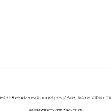
财经信息网为您服务:
免责条款
|
欢迎来稿
|
合 作
|
广告服务
|
隐私条款
|
联系我们
|
工
中财网版权所有(C) HTTP://WWW.CFi.CN