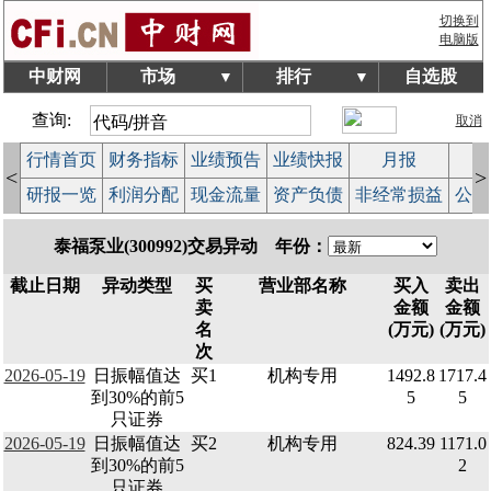
切换到
电脑版
中财网
市场
排行
自选股
▼
▼
查询:
取消
行情首页
财务指标
业绩预告
业绩快报
月报
减
<
>
研报一览
利润分配
现金流量
资产负债
非经常损益
公司
泰福泵业(300992)交易异动 年份：
截止日期
异动类型
买
营业部名称
买入
卖出
卖
金额
金额
名
(万元)
(万元)
次
2026-05-19
日振幅值达
买1
机构专用
1492.8
1717.4
到30%的前5
5
5
只证券
2026-05-19
日振幅值达
买2
机构专用
824.39
1171.0
到30%的前5
2
只证券