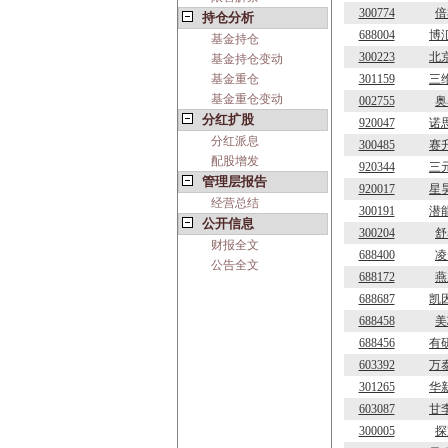
300774
倍
持仓分析
688004
博
基金持仓
300223
北
基金持仓变动
基金重仓
301159
三
基金重仓变动
002755
奥
分红扩股
920047
诺
分红派息
300485
赛
配股增发
920344
三
管理层报告
920017
星
经营总结
300191
潜
公开信息
300204
舒
财报全文
688400
凌
公告全文
688172
燕
688687
凯
688458
美
688456
有
603392
万
301265
华
603087
甘
300005
探