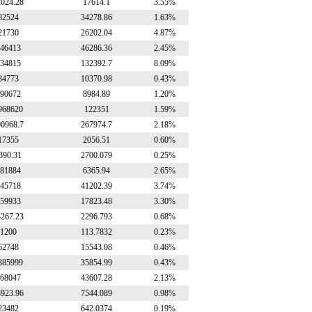
2024.28
17614.1
3.55%
82524
34278.86
1.63%
21730
26202.04
4.87%
46413
46286.36
2.45%
34815
132392.7
8.09%
84773
10370.98
0.43%
90672
8984.89
1.20%
968620
122351
1.59%
00968.7
267974.7
2.18%
17355
2056.51
0.60%
390.31
2700.079
0.25%
81884
6365.94
2.65%
45718
41202.39
3.74%
59933
17823.48
3.30%
3267.23
2296.793
0.68%
1200
113.7832
0.23%
62748
15543.08
0.46%
385999
35854.99
0.43%
68047
43607.28
2.13%
8923.96
7544.089
0.98%
23482
642.0374
0.19%