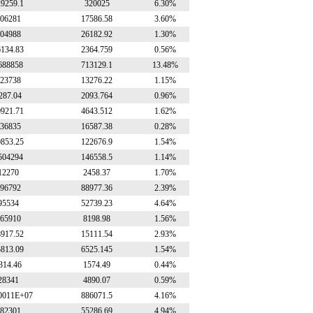
29259.1
320025
6.30%
06281
17586.58
3.60%
04988
26182.92
1.30%
6134.83
2364.759
0.56%
688858
713129.1
13.48%
23738
13276.22
1.15%
287.04
2093.764
0.96%
0921.71
4643.512
1.62%
36835
16587.38
0.28%
0853.25
122676.9
1.54%
504294
146558.5
1.14%
12270
2458.37
1.70%
96792
88977.36
2.39%
95534
52739.23
4.64%
65910
8198.98
1.56%
8917.52
15111.54
2.93%
5813.09
6525.145
1.54%
314.46
1574.49
0.44%
28341
4890.07
0.59%
0011E+07
886071.5
4.16%
82301
55286.69
4.94%