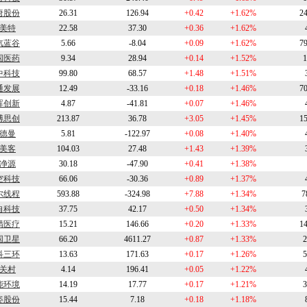
唐股份
26.31
126.94
+0.42
+1.62%
2
美特
22.58
37.30
+0.36
+1.62%
汽蓝谷
5.66
-8.04
+0.09
+1.62%
7
国医药
9.34
28.94
+0.14
+1.52%
1
中科技
99.80
68.57
+1.48
+1.51%
通发展
12.49
-33.16
+0.18
+1.46%
7
晖创新
4.87
-41.81
+0.07
+1.46%
博思创
213.87
36.78
+3.05
+1.45%
1
德曼
5.81
-122.97
+0.08
+1.40%
美客
104.03
27.48
+1.43
+1.39%
净源
30.18
-47.90
+0.41
+1.38%
空科技
66.06
-30.36
+0.89
+1.37%
尔线程
593.88
-324.98
+7.88
+1.34%
7
自科技
37.75
42.17
+0.50
+1.34%
精医疗
15.21
146.66
+0.20
+1.33%
1
国卫星
66.20
4611.27
+0.87
+1.33%
2
科三环
13.63
171.63
+0.17
+1.26%
5
关村
4.14
196.41
+0.05
+1.22%
能环境
14.19
17.77
+0.17
+1.21%
3
姿股份
15.44
7.18
+0.18
+1.18%