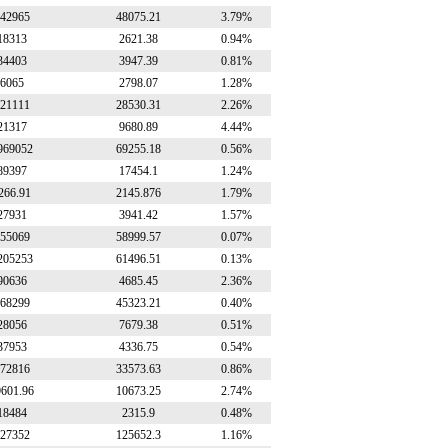
42965
48075.21
3.79%
18313
2621.38
0.94%
34403
3947.39
0.81%
6065
2798.07
1.28%
21111
28530.31
2.26%
21317
9680.89
4.44%
969052
69255.18
0.56%
89397
17454.1
1.24%
266.91
2145.876
1.79%
27931
3941.42
1.57%
55069
58999.57
0.07%
205253
61496.51
0.13%
90636
4685.45
2.36%
68299
45323.21
0.40%
28056
7679.38
0.51%
37953
4336.75
0.54%
72816
33573.63
0.86%
9601.96
10673.25
2.74%
18484
2315.9
0.48%
27352
125652.3
1.16%