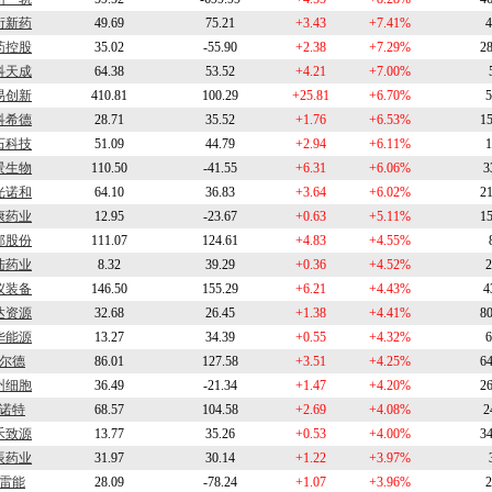
衍新药
49.69
75.21
+3.43
+7.41%
4
药控股
35.02
-55.90
+2.38
+7.29%
2
科天成
64.38
53.52
+4.21
+7.00%
易创新
410.81
100.29
+25.81
+6.70%
5
科希德
28.71
35.52
+1.76
+6.53%
1
石科技
51.09
44.79
+2.94
+6.11%
1
景生物
110.50
-41.55
+6.31
+6.06%
3
光诺和
64.10
36.83
+3.64
+6.02%
2
康药业
12.95
-23.67
+0.63
+5.11%
1
邦股份
111.07
124.61
+4.83
+4.55%
陆药业
8.32
39.29
+0.36
+4.52%
2
仪装备
146.50
155.29
+6.21
+4.43%
4
达资源
32.68
26.45
+1.38
+4.41%
8
华能源
13.27
34.39
+0.55
+4.32%
6
尔德
86.01
127.58
+3.51
+4.25%
6
州细胞
36.49
-21.34
+1.47
+4.20%
2
诺特
68.57
104.58
+2.69
+4.08%
2
禾致源
13.77
35.26
+0.53
+4.00%
3
辰药业
31.97
30.14
+1.22
+3.97%
雷能
28.09
-78.24
+1.07
+3.96%
2