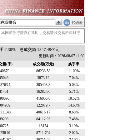
代码表
。本网证券行情存在延时，交易请以交易所即时行
:2.30%
总成交额:1847.49亿元
更新时间：2026-08-07 11:30
交量(手)
成交额(万元)
换手率
40679
86238.58
11.09%
95046
3873.12
7.04%
13763.1
305458.8
5.03%
41451
16282.96
5.71%
90696
416056.6
10.52%
904959
122079.7
14.68%
3511.48
40616.17
8.68%
89203
84112.93
7.46%
30725
16174
3.19%
2258.01
8711.794
2.02%
6641.97
26711.05
3.10%