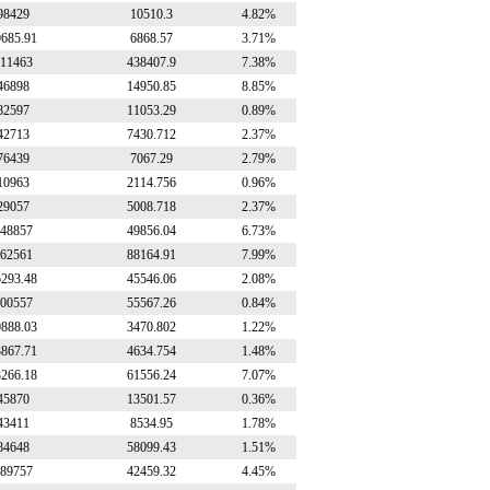
98429
10510.3
4.82%
9685.91
6868.57
3.71%
11463
438407.9
7.38%
46898
14950.85
8.85%
82597
11053.29
0.89%
42713
7430.712
2.37%
76439
7067.29
2.79%
10963
2114.756
0.96%
29057
5008.718
2.37%
48857
49856.04
6.73%
62561
88164.91
7.99%
5293.48
45546.06
2.08%
00557
55567.26
0.84%
0888.03
3470.802
1.22%
3867.71
4634.754
1.48%
3266.18
61556.24
7.07%
45870
13501.57
0.36%
43411
8534.95
1.78%
84648
58099.43
1.51%
89757
42459.32
4.45%