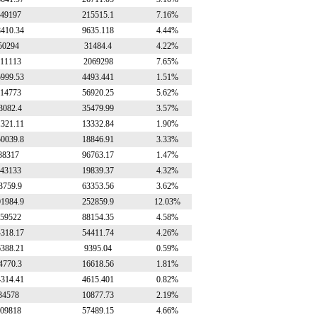
49197
215515.1
7.16%
8410.34
9635.118
4.44%
50294
31484.4
4.22%
11113
2069298
7.65%
5999.53
4493.441
1.51%
14773
56920.25
5.62%
3082.4
35479.99
3.57%
1321.11
13332.84
1.90%
50039.8
18846.91
3.33%
88317
96763.17
1.47%
43133
19839.37
4.32%
3759.9
63353.56
3.62%
01984.9
252859.9
12.03%
59522
88154.35
4.58%
4318.17
54411.74
4.26%
6388.21
9395.04
0.59%
4770.3
16618.56
1.81%
4314.41
4615.401
0.82%
34578
10877.73
2.19%
09818
57489.15
4.66%