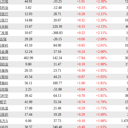
仑万维
44.91
-33.25
+1.01
+2.30%
7
鹭药业
5.82
-12.48
+0.13
+2.28%
3
普医疗
12.93
28.71
+0.28
+2.21%
2
立医疗
14.88
20.67
+0.32
+2.20%
1
色光标
15.67
220.39
+0.33
+2.15%
4
矿发展
10.67
-368.83
+0.22
+2.11%
1
吉瑞
29.28
-26.15
+0.60
+2.09%
7
伯泰科
43.10
84.90
+0.85
+2.01%
1
信金属
12.24
17.16
+0.24
+2.00%
1
峰测控
402.99
142.34
+7.84
+1.98%
3
国铝业
9.80
11.47
+0.19
+1.98%
1
曼服饰
20.35
23.71
+0.39
+1.95%
方股份
45.54
44.21
+0.87
+1.95%
1
博脑科
56.11
189.77
+1.00
+1.81%
远控股
2.25
-51.98
+0.04
+1.81%
3
亿时空
39.42
64.13
+0.70
+1.81%
3
橙子
41.99
55.34
+0.74
+1.79%
1
科轨道
17.08
21.49
+0.29
+1.73%
9
元医药
17.44
19.28
+0.29
+1.69%
东方A
6.06
37.73
+0.10
+1.68%
1.47
有科技
30.57
240.40
+0.49
+1.63%
1