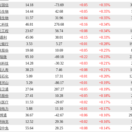
方国信
14.18
-73.69
+0.05
+0.35%
3
拓生物
14.44
42.68
+0.05
+0.35%
强生物
11.57
31.96
+0.04
+0.35%
仁科技
46.81
276.68
+0.16
+0.34%
天工程
23.67
56.74
+0.08
+0.34%
1
通利
45.06
38.01
+0.15
+0.33%
生银行
3.53
5.27
+0.01
+0.28%
1
联股份
19.68
10.69
+0.05
+0.25%
瑞微
95.10
-69.18
+0.22
+0.23%
2
创科技
14.28
-30.32
+0.03
+0.21%
国人寿
38.23
7.46
+0.08
+0.21%
1
国石化
5.09
17.31
+0.01
+0.20%
1
建河山
5.29
-86.17
+0.01
+0.19%
国卫通
27.04
287.27
+0.05
+0.19%
1
药股份
27.41
10.28
+0.05
+0.18%
东医疗
11.53
-29.07
+0.02
+0.17%
能电力
5.88
11.10
+0.01
+0.17%
5
博通
36.67
-42.67
+0.06
+0.16%
2
研纳克
12.52
29.36
+0.02
+0.16%
国中免
55.64
28.25
+0.08
+0.14%
2