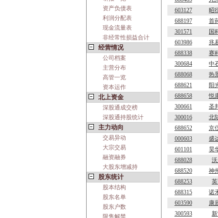
资产负债表
603127
昭
利润分配表
688197
首
现金流量表
301571
国
非经常性损益合计
603986
兆
经营情况
688338
赛
公司档案
300684
中
主营分布
688068
热
高管一览
688621
阳
资本运作
688658
悦
北上资金
300661
圣
深股通成交榜
深股通持股统计
300016
北
主力动向
688652
京
交易异动
000603
盛
大宗交易
601101
昊
融资融券
688028
沃
大股东增减持
688520
神
股东统计
688253
英
股本结构
688315
诺
股东名单
603590
康
股东户数
300593
新
限售解禁