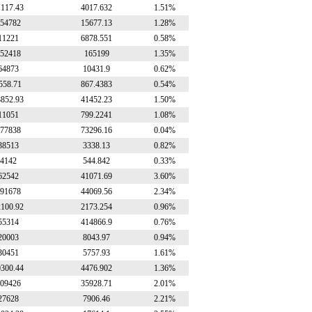
1117.43
4017.632
1.51%
54782
15677.13
1.28%
11221
6878.551
0.58%
52418
165199
1.35%
64873
10431.9
0.62%
558.71
867.4383
0.54%
8852.93
41452.23
1.50%
11051
799.2241
1.08%
77838
73296.16
0.04%
38513
3338.13
0.82%
4142
544.842
0.33%
62542
41071.69
3.60%
91678
44069.56
2.34%
2100.92
2173.254
0.96%
55314
414866.9
0.76%
20003
8043.97
0.94%
30451
5757.93
1.61%
0300.44
4476.902
1.36%
09426
35928.71
2.01%
27628
7906.46
2.21%