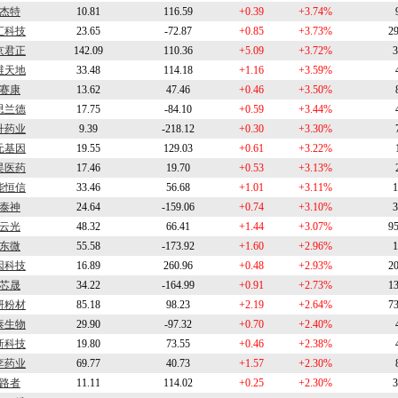
杰特
10.81
116.59
+0.39
+3.74%
汇科技
23.65
-72.87
+0.85
+3.73%
2
京君正
142.09
110.36
+5.09
+3.72%
3
维天地
33.48
114.18
+1.16
+3.59%
赛康
13.62
47.46
+0.46
+3.50%
思兰德
17.75
-84.10
+0.59
+3.44%
升药业
9.39
-218.12
+0.30
+3.30%
元基因
19.55
129.03
+0.61
+3.22%
昊医药
17.46
19.70
+0.53
+3.13%
能恒信
33.46
56.68
+1.01
+3.11%
1
泰神
24.64
-159.06
+0.74
+3.10%
3
云光
48.32
66.41
+1.44
+3.07%
9
东微
55.58
-173.92
+1.60
+2.96%
1
因科技
16.89
260.96
+0.48
+2.93%
2
芯晟
34.22
-164.99
+0.91
+2.73%
1
研粉材
85.18
98.23
+2.19
+2.64%
7
泰生物
29.90
-97.32
+0.70
+2.40%
新科技
19.80
73.55
+0.46
+2.38%
李药业
69.77
40.73
+1.57
+2.30%
路者
11.11
114.02
+0.25
+2.30%
3