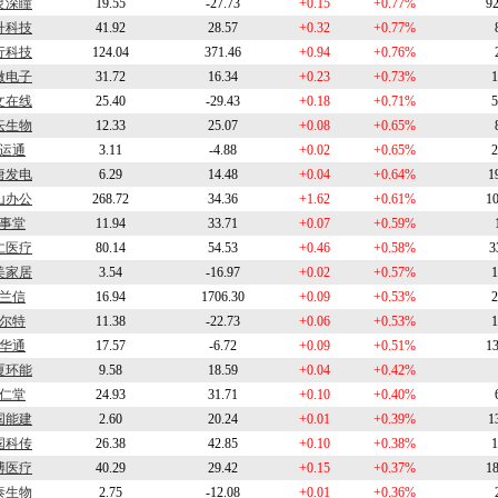
灵深瞳
19.55
-27.73
+0.15
+0.77%
9
升科技
41.92
28.57
+0.32
+0.77%
行科技
124.04
371.46
+0.94
+0.76%
微电子
31.72
16.34
+0.23
+0.73%
1
文在线
25.40
-29.43
+0.18
+0.71%
5
坛生物
12.33
25.07
+0.08
+0.65%
运通
3.11
-4.88
+0.02
+0.65%
2
唐发电
6.29
14.48
+0.04
+0.64%
1
山办公
268.72
34.36
+1.62
+0.61%
1
事堂
11.94
33.71
+0.07
+0.59%
仁医疗
80.14
54.53
+0.46
+0.58%
3
美家居
3.54
-16.97
+0.02
+0.57%
1
兰信
16.94
1706.30
+0.09
+0.53%
2
尔特
11.38
-22.73
+0.06
+0.53%
1
华通
17.57
-6.72
+0.09
+0.51%
1
厦环能
9.58
18.59
+0.04
+0.42%
仁堂
24.93
31.71
+0.10
+0.40%
国能建
2.60
20.24
+0.01
+0.39%
1
国科传
26.38
42.85
+0.10
+0.38%
1
博医疗
40.29
29.42
+0.15
+0.37%
1
泰生物
2.75
-12.08
+0.01
+0.36%