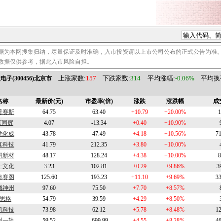
据为本网搜集归纳，尽量保证及时准确，入市投资请以上市公司公布的正式公告为准
数据仅供参考，据此入市风险自担。
上涨家数:
157
下跌家数:
314
平均涨幅:
-0.06%
平均换手
电子(300456)北京市
名称
最新价(元)
市盈率(倍)
涨跌
涨跌幅
成
普赛斯
64.75
63.40
+10.79
+20.00%
1
ST同辉
4.07
-13.34
+0.40
+10.90%
龙化成
43.78
47.49
+4.18
+10.56%
7
真科技
41.79
212.35
+3.80
+10.00%
研新材
48.17
128.24
+4.38
+10.00%
8
一文化
3.23
102.81
+0.29
+9.86%
3
奥赛图
125.60
193.23
+11.10
+9.69%
3
翘神州
97.60
75.50
+7.70
+8.57%
思格
54.79
39.59
+4.29
+8.50%
凯科技
73.98
62.12
+5.78
+8.48%
1
州一轨
59.52
-699.99
+4.55
+8.28%
4