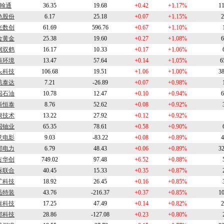
翰通
36.35
19.68
+0.42
+1.17%
1
色股份
6.17
25.18
+0.07
+1.15%
2
光数创
61.69
596.76
+0.67
+1.10%
金黄金
25.38
19.60
+0.27
+1.08%
6
润双鹤
16.17
10.33
+0.17
+1.06%
科环境
13.47
57.64
+0.14
+1.05%
6
头科技
106.68
19.51
+1.06
+1.00%
3
航泰达
7.21
-26.89
+0.07
+0.98%
国石油
10.78
12.47
+0.10
+0.94%
6
科恒泰
8.76
52.62
+0.08
+0.92%
康技术
13.22
27.92
+0.12
+0.92%
国铀业
65.35
78.61
+0.58
+0.90%
意电影
9.03
-83.22
+0.08
+0.89%
4
邦电力
6.79
48.43
+0.06
+0.89%
3
方华创
749.02
97.48
+6.52
+0.88%
际联合
40.45
15.33
+0.35
+0.87%
矿科技
18.92
26.45
+0.16
+0.85%
品特装
43.76
-216.37
+0.37
+0.85%
1
泰科技
17.25
47.49
+0.14
+0.82%
2
邦科技
28.86
-127.08
+0.23
+0.80%