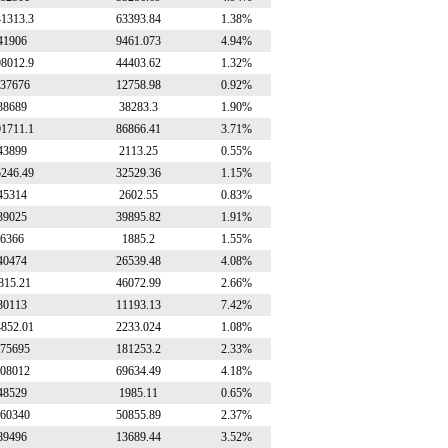
41313.3
63393.84
1.38%
41906
9461.073
4.94%
98012.9
44403.62
1.32%
37676
12758.98
0.92%
38689
38283.3
1.90%
01711.1
86866.41
3.71%
43899
2113.25
0.55%
5246.49
32529.36
1.15%
45314
2602.55
0.83%
39025
39895.82
1.91%
6366
1885.2
1.55%
40474
26539.48
4.08%
815.21
46072.99
2.66%
30113
11193.13
7.42%
4852.01
2233.024
1.08%
75695
181253.2
2.33%
08012
69634.49
4.18%
48529
1985.11
0.65%
60340
50855.89
2.37%
89496
13689.44
3.52%