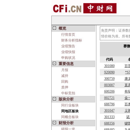
概览
免责声明：证券数
行情首页
情价格为准。所有
财务分析指标
业绩预告
赛微
业绩快报
申购状况
代码
重要信息
301080
百
月报
920090
*
减持
300759
康
回购
003007
直
质押
600206
有
中标竞拍
002721
金
版块分析
688796
百
同行业板块
301047
义
同地区板块
同概念板块
301333
诺
财报分析
688356
键
研报一览
688485
九