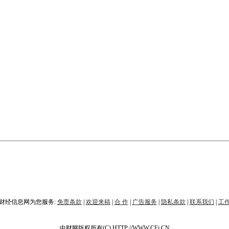
财经信息网为您服务:
免责条款
|
欢迎来稿
|
合 作
|
广告服务
|
隐私条款
|
联系我们
|
工
中财网版权所有(C) HTTP://WWW.CFi.CN