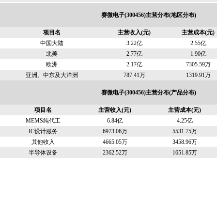
赛微电子(300456)主营分布(地区分布)
项目名
主营收入(元)
主营成本(元)
中国大陆
3.22亿
2.55亿
北美
2.77亿
1.90亿
欧洲
2.17亿
7305.59万
亚洲、中东及大洋洲
787.41万
1319.91万
赛微电子(300456)主营分布(产品分布)
项目名
主营收入(元)
主营成本(元)
MEMS纯代工
6.84亿
4.25亿
IC设计服务
6973.06万
5531.75万
其他收入
4665.05万
3458.96万
半导体设备
2362.52万
1651.85万