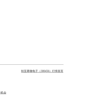
转至赛微电子（300456）行情首页
作机会