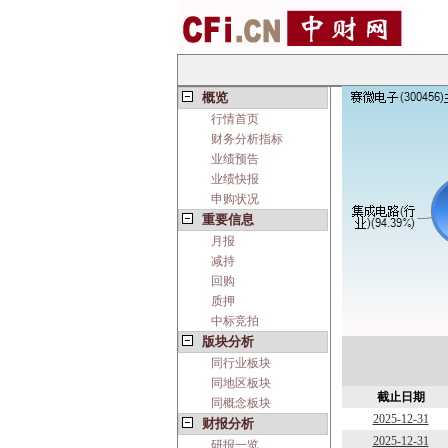
概览
行情首页
财务分析指标
业绩预告
业绩快报
申购状况
重要信息
月报
减持
回购
质押
中标竞拍
版块分析
同行业板块
同地区板块
截止日期
同概念板块
2025-12-31
财报分析
2025-12-31
研报一览